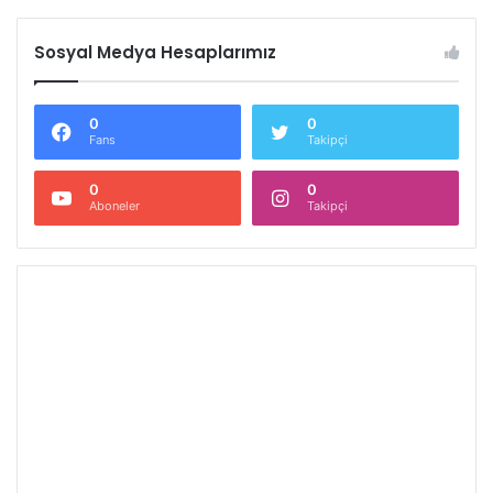
Sosyal Medya Hesaplarımız
0
0
Fans
Takipçi
0
0
Aboneler
Takipçi