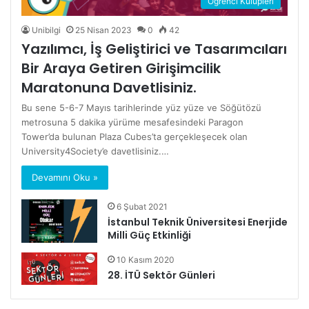
Öğrenci Kulüpleri
Unibilgi
25 Nisan 2023
0
42
Yazılımcı, İş Geliştirici ve Tasarımcıları
Bir Araya Getiren Girişimcilik
Maratonuna Davetlisiniz.
Bu sene 5-6-7 Mayıs tarihlerinde yüz yüze ve Söğütözü
metrosuna 5 dakika yürüme mesafesindeki Paragon
Tower’da bulunan Plaza Cubes’ta gerçekleşecek olan
University4Society’e davetlisiniz.…
Devamını Oku »
6 Şubat 2021
İstanbul Teknik Üniversitesi Enerjide
Milli Güç Etkinliği
10 Kasım 2020
28. İTÜ Sektör Günleri