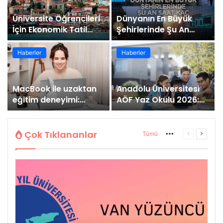
Üniversite Öğrencileri
Dünyanın En Büyük
İçin Ekonomik Tatil
Şehirlerinde Şu An
Rehberi
Saat Kaç
Haberler
Haberler
MacBook ile uzaktan
Anadolu Üniversitesi
eğitim deneyimi:
AÖF Yaz Okulu 2026:
Artıları ve eksileri
Başvuru, Ücret ve
Sınav Bilgileri
Çok Tıklananlar
Tümü
More
Önceki
Sonrak
sayfa
sayfa