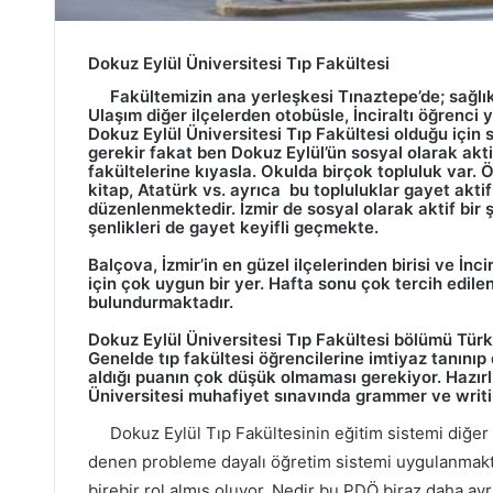
Dokuz Eylül Üniversitesi Tıp Fakültesi
Fakültemizin ana yerleşkesi Tınaztepe’de; sağlık 
Ulaşım diğer ilçelerden otobüsle, İnciraltı öğrenci
Dokuz Eylül Üniversitesi T
ıp Fakültesi olduğu için
gerekir fakat ben Dokuz Eylül’ün sosyal olarak akti
fakültelerine kıyasla. Okulda birçok topluluk var. 
kitap, Atatürk vs. ayrıca bu topluluklar gayet aktif
düzenlenmektedir. İzmir de sosyal olarak aktif bir 
şenlikleri de gayet keyifli geçmekte.
Balçova, İzmir’in en güzel ilçelerinden birisi ve İncir
için çok uygun bir yer. Hafta sonu çok tercih edilen
bulundurmaktadır.
Dokuz Eylül Üniversitesi T
ıp Fakültesi bölümü Türk
Genelde tıp fakültesi öğrencilerine imtiyaz tanınıp
aldığı puanın çok düşük olmaması gerekiyor. Hazır
Üniversitesi muhafiyet sınavında grammer ve writi
Dokuz Eylül Tıp Fakültesinin eğitim sistemi diğer 
denen probleme dayalı öğretim sistemi uygulanmakta.
birebir rol almış oluyor. Nedir bu PDÖ biraz daha ayrı