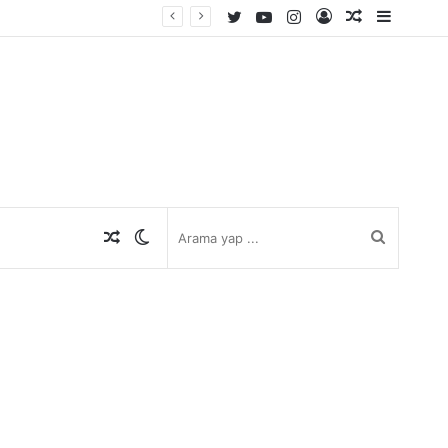
Twitter
YouTube
Instagram
Kayıt
Rastgele
Kenar
Ol
Makale
Bölmes
Rastgele
Dış
Arama
Makale
görünümü
yap
değiştir
...