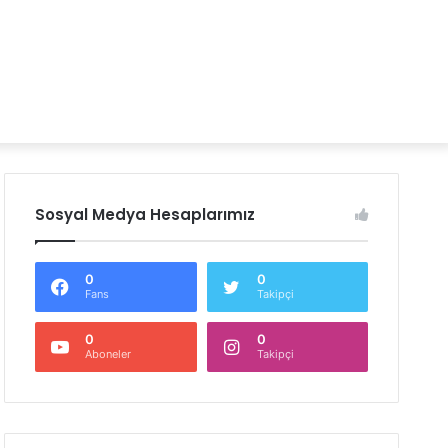
Sosyal Medya Hesaplarımız
0
0
Fans
Takipçi
0
0
Aboneler
Takipçi