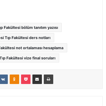
ıp Fakültesi bölüm tanıtım yazısı
si Tıp Fakültesi ders notları
Fakültesi not ortalaması hesaplama
ıp Fakültesi vize final soruları
VKontakte
Odnoklassniki
Pocket
E-Posta ile paylaş
Yazdır