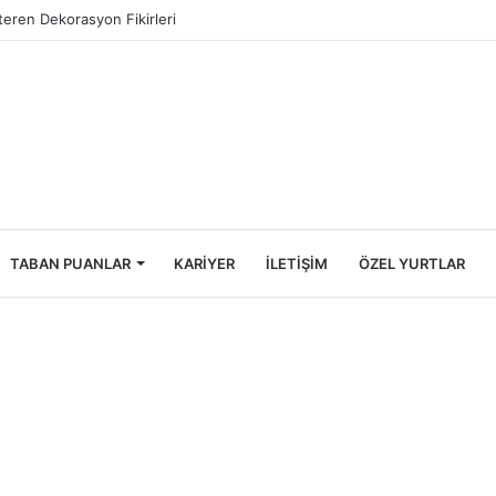
Öğrencileri İçin Ekonomik Tatil Rehberi
TABAN PUANLAR
KARIYER
İLETIŞIM
ÖZEL YURTLAR