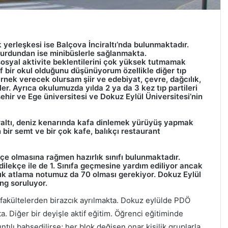
yerleşkesi ise Balçova İnciraltı’nda bulunmaktadır.
 yurdundan ise minibüslerle sağlanmakta.
 sosyal aktivite beklentilerini çok yüksek tutmamak
f bir okul olduğunu düşünüyorum özellikle diğer tıp
Örnek verecek olursam şiir ve edebiyat, çevre, dağcılık,
ler. Ayrıca okulumuzda yılda 2 ya da 3 kez tıp partileri
şehir ve Ege üniversitesi ve Dokuz Eylül Üniversitesi’nin
alt
ı, deniz kenarında kafa dinlemek yürüyüş yapmak
 bir semt ve bir çok kafe, balıkçı restaurant
çe olmasına rağmen hazırlık sınıfı bulunmaktadır.
 dilekçe ile de 1. Sınıfa geçmesine yardım ediliyor ancak
lık atlama notumuz da 70 olması gerekiyor. Dokuz Eylül
ng soruluyor.
fakültelerden birazcık ayrılmakta. Dokuz eylülde PDÖ
 Diğer bir deyişle aktif eğitim. Öğrenci eğitiminde
ntılı bahsedilirse; her blok değişen onar kişilik gruplarla