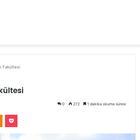
p Fakültesi
kültesi
0
272
1 dakika okuma süresi
Odnoklassniki
Pocket