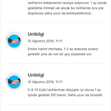
tarihlerini beklemenizi tavsiye ediyorum. 1 ay içinde
k
gelebilme ihtimali var ancak bu tarihlerde sıra çok
i
düşmezse daha uzun da bekleyebilirsiniz.
:
d
Unibilgi
e
31 Ağustos 2019, 11:11
d
Emine hanım merhaba, 1-2 ay arasında sıranız
i
gelebilir yine de net bir şey söylemek zor.
k
i
:
d
Unibilgi
e
31 Ağustos 2019, 11:11
d
5-9-12 Eylül tarihlerinde düşüşler iyi olursa 1 ay
i
içinde gelebilir Elif hanım. Daha uzun da sürebilir.
k
i
: