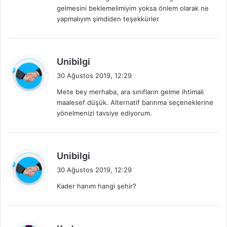
i
gelmesini beklemelimiyim yoksa önlem olarak ne
:
yapmalıyım şimdiden teşekkürler
d
Unibilgi
e
30 Ağustos 2019, 12:29
d
Mete bey merhaba, ara sınıfların gelme ihtimali
i
maalesef düşük. Alternatif barınma seçeneklerine
k
yönelmenizi tavsiye ediyorum.
i
:
d
Unibilgi
e
30 Ağustos 2019, 12:29
d
Kader hanım hangi şehir?
i
k
i
:
d