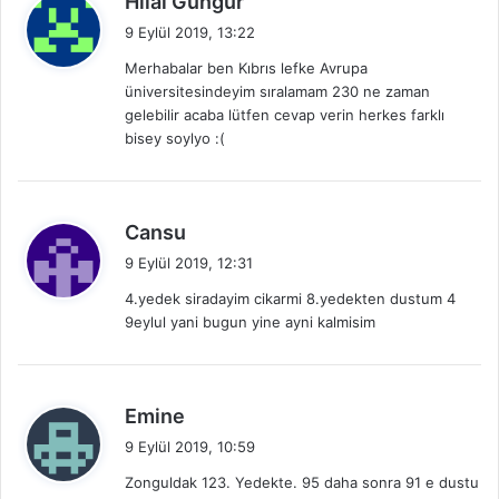
Hilal Gungur
e
9 Eylül 2019, 13:22
d
Merhabalar ben Kıbrıs lefke Avrupa
i
üniversitesindeyim sıralamam 230 ne zaman
k
gelebilir acaba lütfen cevap verin herkes farklı
i
bisey soylyo :(
:
d
Cansu
e
9 Eylül 2019, 12:31
d
4.yedek siradayim cikarmi 8.yedekten dustum 4
i
9eylul yani bugun yine ayni kalmisim
k
i
:
d
Emine
e
9 Eylül 2019, 10:59
d
Zonguldak 123. Yedekte. 95 daha sonra 91 e dustu
i