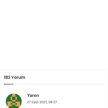
182 Yorum
d
Yaren
e
27 Eylül 2021, 06:27
d