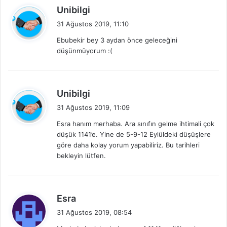
d
Unibilgi
e
31 Ağustos 2019, 11:10
d
Ebubekir bey 3 aydan önce geleceğini
i
düşünmüyorum :(
k
i
:
d
Unibilgi
e
31 Ağustos 2019, 11:09
d
Esra hanım merhaba. Ara sınıfın gelme ihtimali çok
i
düşük 1141’e. Yine de 5-9-12 Eylüldeki düşüşlere
k
göre daha kolay yorum yapabiliriz. Bu tarihleri
i
bekleyin lütfen.
:
d
Esra
e
31 Ağustos 2019, 08:54
d