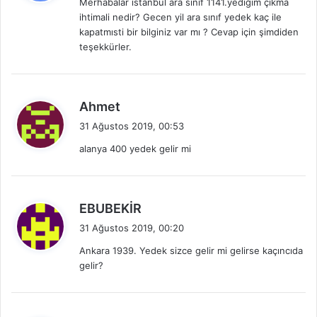
Merhabalar istanbul ara sınıf 1141.yediğim çıkma
i
ihtimali nedir? Gecen yil ara sınıf yedek kaç ile
k
kapatmısti bir bilginiz var mı ? Cevap için şimdiden
i
teşekkürler.
:
d
Ahmet
e
31 Ağustos 2019, 00:53
d
alanya 400 yedek gelir mi
i
k
i
:
d
EBUBEKİR
e
31 Ağustos 2019, 00:20
d
Ankara 1939. Yedek sizce gelir mi gelirse kaçıncıda
i
gelir?
k
i
: