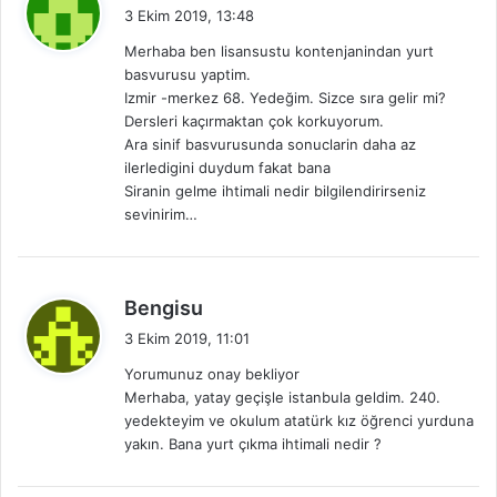
e
3 Ekim 2019, 13:48
d
Merhaba ben lisansustu kontenjanindan yurt
i
basvurusu yaptim.
k
Izmir -merkez 68. Yedeğim. Sizce sıra gelir mi?
i
Dersleri kaçırmaktan çok korkuyorum.
:
Ara sinif basvurusunda sonuclarin daha az
ilerledigini duydum fakat bana
Siranin gelme ihtimali nedir bilgilendirirseniz
sevinirim…
d
Bengisu
e
3 Ekim 2019, 11:01
d
Yorumunuz onay bekliyor
i
Merhaba, yatay geçişle istanbula geldim. 240.
k
yedekteyim ve okulum atatürk kız öğrenci yurduna
i
yakın. Bana yurt çıkma ihtimali nedir ?
: