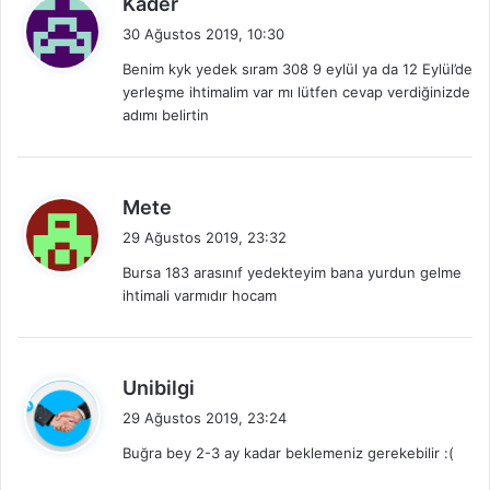
Kader
e
30 Ağustos 2019, 10:30
d
Benim kyk yedek sıram 308 9 eylül ya da 12 Eylül’de
i
yerleşme ihtimalim var mı lütfen cevap verdiğinizde
k
adımı belirtin
i
:
d
Mete
e
29 Ağustos 2019, 23:32
d
Bursa 183 arasınıf yedekteyim bana yurdun gelme
i
ihtimali varmıdır hocam
k
i
:
d
Unibilgi
e
29 Ağustos 2019, 23:24
d
Buğra bey 2-3 ay kadar beklemeniz gerekebilir :(
i
k