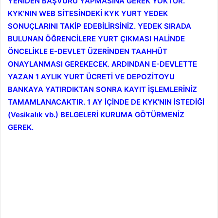
YENİDEN BAŞVURU YAPMASINA GEREK YOKTUR.
KYK’NIN WEB SİTESİNDEKİ KYK YURT YEDEK
SONUÇLARINI TAKİP EDEBİLİRSİNİZ. YEDEK SIRADA
BULUNAN ÖĞRENCİLERE YURT ÇIKMASI HALİNDE
ÖNCELİKLE E-DEVLET ÜZERİNDEN TAAHHÜT
ONAYLANMASI GEREKECEK. ARDINDAN E-DEVLETTE
YAZAN 1 AYLIK YURT ÜCRETİ VE DEPOZİTOYU
BANKAYA YATIRDIKTAN SONRA KAYIT İŞLEMLERİNİZ
TAMAMLANACAKTIR. 1 AY İÇİNDE DE KYK’NIN İSTEDİĞİ
(Vesikalık vb.) BELGELERİ KURUMA GÖTÜRMENİZ
GEREK.