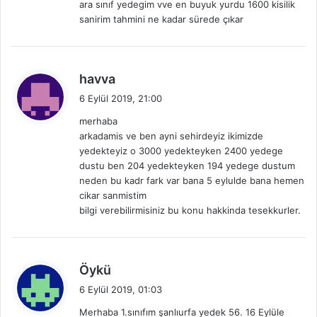
ara sınıf yedegim vve en buyuk yurdu 1600 kisilik
k
sanirim tahmini ne kadar sürede çıkar
i
:
d
havva
e
6 Eylül 2019, 21:00
d
merhaba
i
arkadamis ve ben ayni sehirdeyiz ikimizde
k
yedekteyiz o 3000 yedekteyken 2400 yedege
i
dustu ben 204 yedekteyken 194 yedege dustum
:
neden bu kadr fark var bana 5 eylulde bana hemen
cikar sanmistim
bilgi verebilirmisiniz bu konu hakkinda tesekkurler.
d
Öykü
e
6 Eylül 2019, 01:03
d
Merhaba 1.sınıfım şanlıurfa yedek 56. 16 Eylüle
i