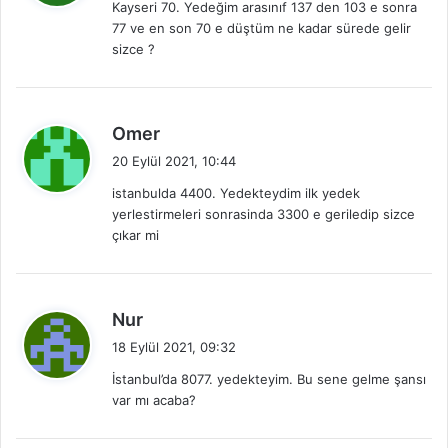
Kayseri 70. Yedeğim arasınıf 137 den 103 e sonra
i
77 ve en son 70 e düştüm ne kadar sürede gelir
k
sizce ?
i
:
d
Omer
e
20 Eylül 2021, 10:44
d
istanbulda 4400. Yedekteydim ilk yedek
i
yerlestirmeleri sonrasinda 3300 e geriledip sizce
k
çıkar mi
i
:
d
Nur
e
18 Eylül 2021, 09:32
d
İstanbul’da 8077. yedekteyim. Bu sene gelme şansı
i
var mı acaba?
k
i