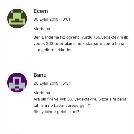
d
Ecem
e
30 Eylül 2019, 10:01
d
Merhaba
i
Ben Bandırma kiz ogrenci yurdu 166.yedekteyim ilk
k
yedek 263 tu ortalama ne kadar süre sonra bana
i
sira gelir tesekkurler
:
d
Banu
e
20 Eylül 2019, 15:34
d
Merhaba.
i
Ara sınıfım ve Kyk 36. yedekteyim. Sizce sıra bana
k
tahmini ne kadar sürede gelir?
i
Bir ay içinde gelebilir mi?
: