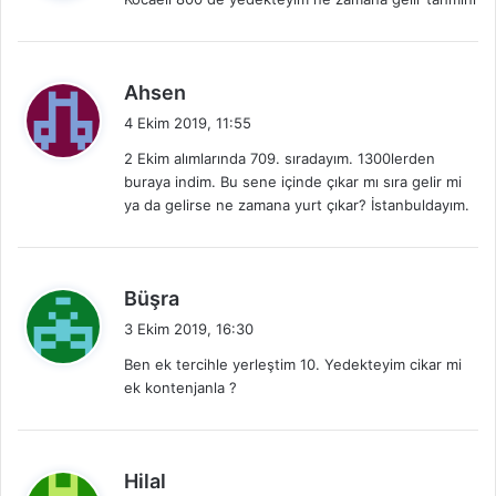
i
k
i
:
d
Ahsen
e
4 Ekim 2019, 11:55
d
2 Ekim alımlarında 709. sıradayım. 1300lerden
i
buraya indim. Bu sene içinde çıkar mı sıra gelir mi
k
ya da gelirse ne zamana yurt çıkar? İstanbuldayım.
i
:
d
Büşra
e
3 Ekim 2019, 16:30
d
Ben ek tercihle yerleştim 10. Yedekteyim cikar mi
i
ek kontenjanla ?
k
i
:
d
Hilal