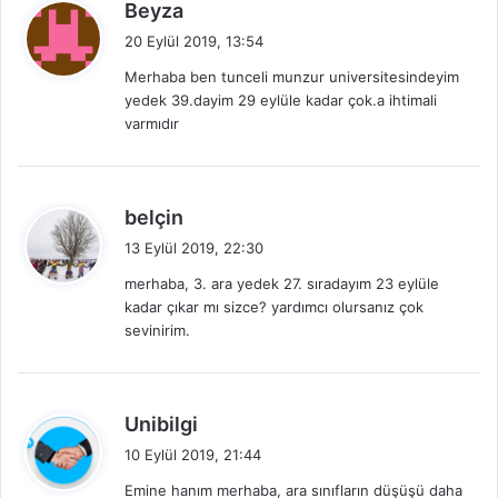
d
Beyza
e
20 Eylül 2019, 13:54
d
Merhaba ben tunceli munzur universitesindeyim
i
yedek 39.dayim 29 eylüle kadar çok.a ihtimali
k
varmıdır
i
:
d
belçin
e
13 Eylül 2019, 22:30
d
merhaba, 3. ara yedek 27. sıradayım 23 eylüle
i
kadar çıkar mı sizce? yardımcı olursanız çok
k
sevinirim.
i
:
d
Unibilgi
e
10 Eylül 2019, 21:44
d
Emine hanım merhaba, ara sınıfların düşüşü daha
i