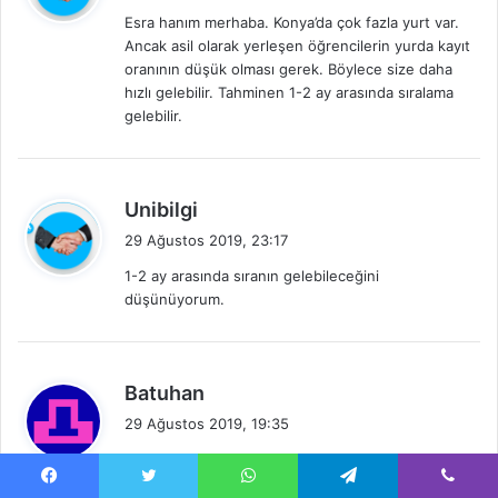
d
Esra hanım merhaba. Konya’da çok fazla yurt var.
i
Ancak asil olarak yerleşen öğrencilerin yurda kayıt
k
oranının düşük olması gerek. Böylece size daha
i
hızlı gelebilir. Tahminen 1-2 ay arasında sıralama
:
gelebilir.
d
Unibilgi
e
29 Ağustos 2019, 23:17
d
1-2 ay arasında sıranın gelebileceğini
i
düşünüyorum.
k
i
:
d
Batuhan
e
29 Ağustos 2019, 19:35
d
Tekirdağ namık kemal üniversitesi kazandım )
i
(2yıllık) 135 ci yedekteyim. Tekirdağ merkez kyk nın
k