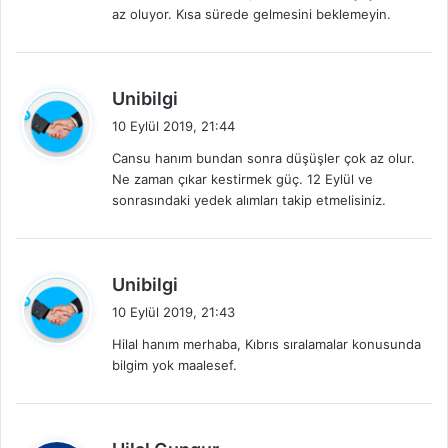
az oluyor. Kısa sürede gelmesini beklemeyin.
k
i
:
d
Unibilgi
e
10 Eylül 2019, 21:44
d
Cansu hanım bundan sonra düşüşler çok az olur.
i
Ne zaman çıkar kestirmek güç. 12 Eylül ve
k
sonrasındaki yedek alımları takip etmelisiniz.
i
:
d
Unibilgi
e
10 Eylül 2019, 21:43
d
Hilal hanım merhaba, Kıbrıs sıralamalar konusunda
i
bilgim yok maalesef.
k
i
:
d