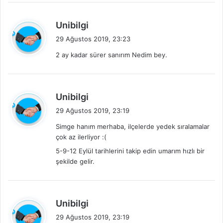
i
:
d
Unibilgi
e
29 Ağustos 2019, 23:23
d
2 ay kadar sürer sanırım Nedim bey.
i
k
i
:
d
Unibilgi
e
29 Ağustos 2019, 23:19
d
Simge hanım merhaba, ilçelerde yedek sıralamalar
i
çok az ilerliyor :(
k
5-9-12 Eylül tarihlerini takip edin umarım hızlı bir
i
şekilde gelir.
:
d
Unibilgi
e
29 Ağustos 2019, 23:19