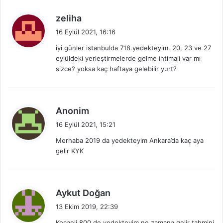
:
d
zeliha
e
16 Eylül 2021, 16:16
d
iyi günler istanbulda 718.yedekteyim. 20, 23 ve 27
i
eylüldeki yerleştirmelerde gelme ihtimali var mı
k
sizce? yoksa kaç haftaya gelebilir yurt?
i
:
d
Anonim
e
16 Eylül 2021, 15:21
d
Merhaba 2019 da yedekteyim Ankara’da kaç aya
i
gelir KYK
k
i
:
d
Aykut Doğan
e
13 Ekim 2019, 22:39
d
Kocaeli 800 de yedekteyim ne zamana gelir tahmini