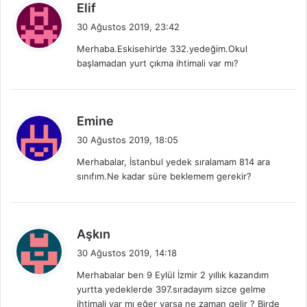
d
Elif
e
30 Ağustos 2019, 23:42
d
Merhaba.Eskisehir’de 332.yedeğim.Okul
i
başlamadan yurt çıkma ihtimali var mı?
k
i
:
d
Emine
e
30 Ağustos 2019, 18:05
d
Merhabalar, İstanbul yedek sıralamam 814 ara
i
sınıfım.Ne kadar süre beklemem gerekir?
k
i
:
d
Aşkın
e
30 Ağustos 2019, 14:18
d
Merhabalar ben 9 Eylül İzmir 2 yıllık kazandım
i
yurtta yedeklerde 397.sıradayım sizce gelme
k
ihtimali var mı eğer varsa ne zaman gelir ? Birde