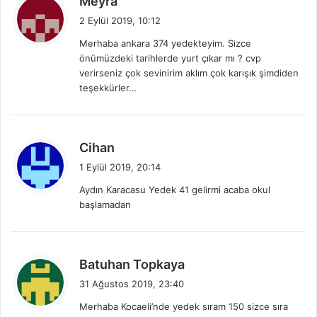
Meyra
e
2 Eylül 2019, 10:12
d
Merhaba ankara 374 yedekteyim. Sizce
i
önümüzdeki tarihlerde yurt çıkar mı ? cvp
k
verirseniz çok sevinirim aklım çok karışık şimdiden
i
teşekkürler…
:
d
Cihan
e
1 Eylül 2019, 20:14
d
Aydın Karacasu Yedek 41 gelirmi acaba okul
i
başlamadan
k
i
:
d
Batuhan Topkaya
e
31 Ağustos 2019, 23:40
d
Merhaba Kocaeli’nde yedek sıram 150 sizce sıra
i