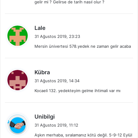
gelir mi ? Gelirse de tarih nasıl olur ?
k
i
:
d
Lale
e
31 Ağustos 2019, 23:23
d
Mersin ünivertesi 578.yedek ne zaman gelir acaba
i
k
i
:
d
Kübra
e
31 Ağustos 2019, 14:34
d
Kocaeli 132. yedekteyim gelme ihtimali var mı
i
k
i
:
d
Unibilgi
e
31 Ağustos 2019, 11:12
d
Aşkın merhaba, sıralamanız kötü değil. 5-9-12 Eylül
i