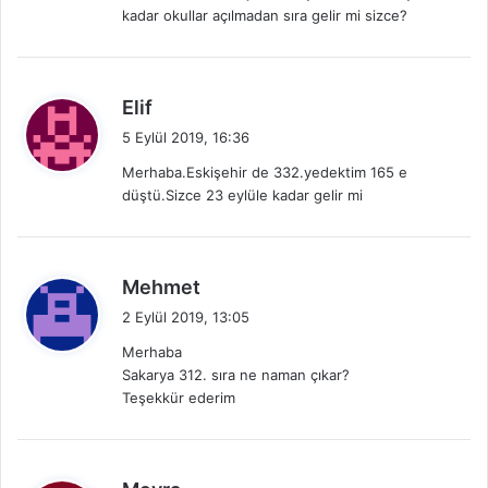
kadar okullar açılmadan sıra gelir mi sizce?
k
i
:
d
Elif
e
5 Eylül 2019, 16:36
d
Merhaba.Eskişehir de 332.yedektim 165 e
i
düştü.Sizce 23 eylüle kadar gelir mi
k
i
:
d
Mehmet
e
2 Eylül 2019, 13:05
d
Merhaba
i
Sakarya 312. sıra ne naman çıkar?
k
Teşekkür ederim
i
:
d