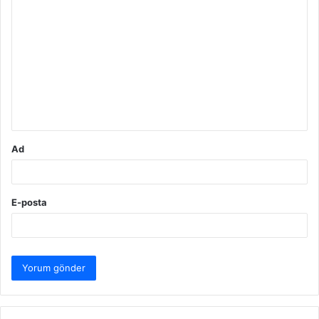
Y
o
r
u
m
*
Ad
E-posta