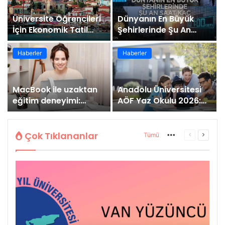
Üniversite Öğrencileri
Dünyanın En Büyük
İçin Ekonomik Tatil
Şehirlerinde Şu An
Rehberi
Saat Kaç
Haberler
Haberler
MacBook ile uzaktan
Anadolu Üniversitesi
eğitim deneyimi:
AÖF Yaz Okulu 2026:
Artıları ve eksileri
Başvuru, Ücret ve
Sınav Bilgileri
Çok Tıklananlar
Tümü
More
Önceki
Sonrak
sayfa
sayfa