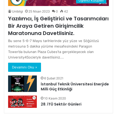
Öğrenci Kulüpleri
Unibilgi
25 Nisan 2023
0
42
Yazılımcı, İş Geliştirici ve Tasarımcıları
Bir Araya Getiren Girişimcilik
Maratonuna Davetlisiniz.
Bu sene 5-6-7 Mayıs tarihlerinde yüz yüze ve Söğütözü
metrosuna 5 dakika yürüme mesafesindeki Paragon
Tower’da bulunan Plaza Cubes’ta gerçekleşecek olan
University4Society’e davetlisiniz.…
Devamını Oku »
6 Şubat 2021
İstanbul Teknik Üniversitesi Enerjide
Milli Güç Etkinliği
10 Kasım 2020
28. İTÜ Sektör Günleri