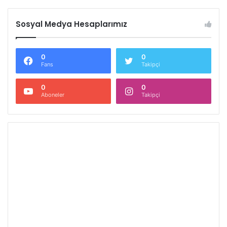
Sosyal Medya Hesaplarımız
0
0
Fans
Takipçi
0
0
Aboneler
Takipçi