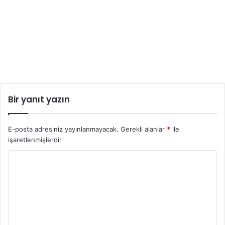
Bir yanıt yazın
E-posta adresiniz yayınlanmayacak.
Gerekli alanlar
*
ile
işaretlenmişlerdir
Y
o
r
u
m