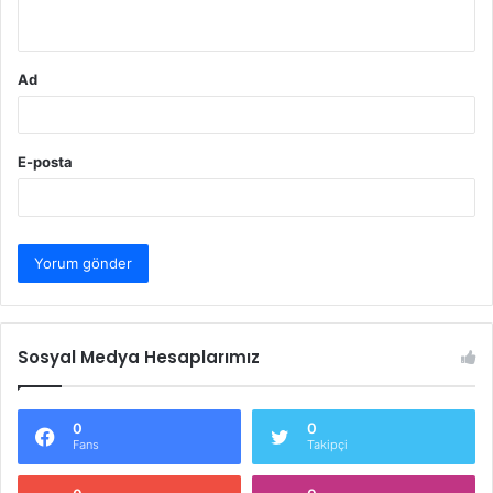
*
Ad
E-posta
Sosyal Medya Hesaplarımız
0
0
Fans
Takipçi