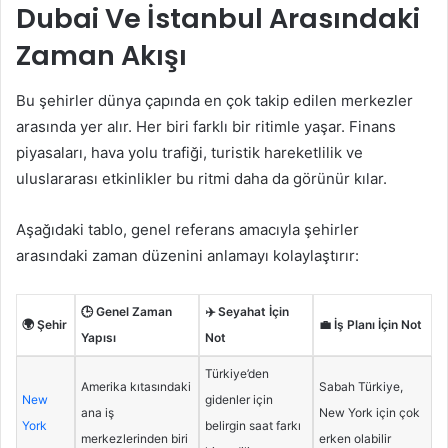
Dubai Ve İstanbul Arasındaki
Zaman Akışı
Bu şehirler dünya çapında en çok takip edilen merkezler
arasında yer alır. Her biri farklı bir ritimle yaşar. Finans
piyasaları, hava yolu trafiği, turistik hareketlilik ve
uluslararası etkinlikler bu ritmi daha da görünür kılar.
Aşağıdaki tablo, genel referans amacıyla şehirler
arasındaki zaman düzenini anlamayı kolaylaştırır:
🕒 Genel Zaman
✈️ Seyahat İçin
🌍 Şehir
💼 İş Planı İçin Not
Yapısı
Not
Türkiye’den
Amerika kıtasındaki
Sabah Türkiye,
New
gidenler için
ana iş
New York için çok
York
belirgin saat farkı
merkezlerinden biri
erken olabilir