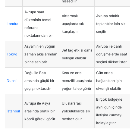
hissedilir
Avrupa saat
Aktarmalı
Avrupa odaklı
düzeninin temel
Londra
uçuşlarda sık
toplantılar için sık
referans
karşılaşılır
seçilir
noktalarından biri
Asya’nın en yoğun
Avrupa ile canlı
Jet lag etkisi daha
Tokyo
zaman akışlarından
görüşmelerde saat
belirgin olabilir
birine sahiptir
seçimi dikkat ister
Doğu ile Batı
Kısa ve orta
Gün ortası
Dubai
arasında güçlü bir
menzilli uçuşlarda
bağlantıları için
geçiş noktasıdır
yoğun talep görür
elverişli olabilir
Birçok bölgeyle
Avrupa ile Asya
Uluslararası
aynı gün içinde
İstanbul
arasında pratik bir
yolculuklarda sık
iletişim kurmayı
köprü görevi görür
merkez olur
kolaylaştırır