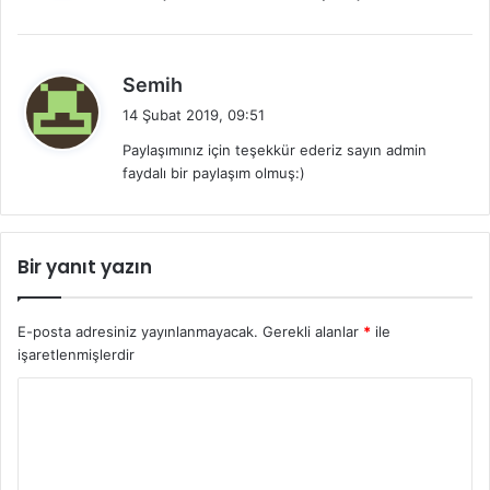
k
i
:
d
Semih
e
14 Şubat 2019, 09:51
d
Paylaşımınız için teşekkür ederiz sayın admin
i
faydalı bir paylaşım olmuş:)
k
i
:
Bir yanıt yazın
E-posta adresiniz yayınlanmayacak.
Gerekli alanlar
*
ile
işaretlenmişlerdir
Y
o
r