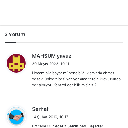
3 Yorum
d
MAHSUM yavuz
e
30 Mayıs 2023, 10:11
d
Hocam bilgisayar mühendisliği kısmında ahmet
i
yesevi üniversitesi yazıyor ama tercih kılavuzunda
k
yer almıyor. Kontrol edebilir misiniz ?
i
:
d
Serhat
e
14 Şubat 2019, 10:17
d
Biz teşekkür ederiz Semih bey. Başarılar.
i