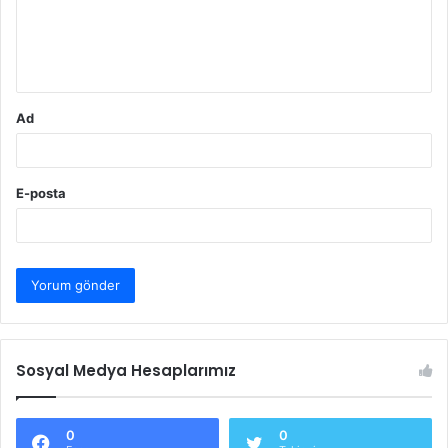
u
m
*
Ad
E-posta
Sosyal Medya Hesaplarımız
0
0