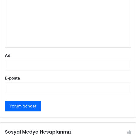
o
r
u
m
*
Ad
E-posta
Sosyal Medya Hesaplarımız