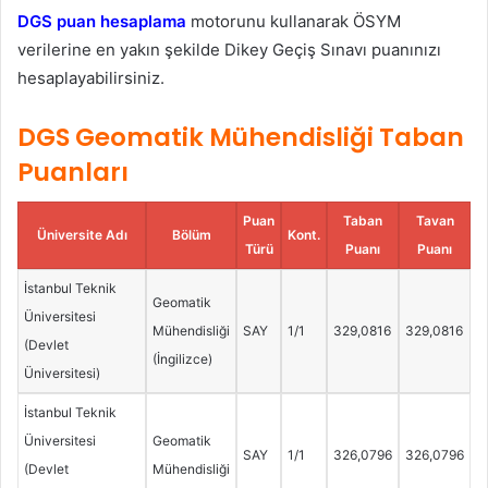
DGS puan hesaplama
motorunu kullanarak ÖSYM
verilerine en yakın şekilde Dikey Geçiş Sınavı puanınızı
hesaplayabilirsiniz.
DGS Geomatik Mühendisliği Taban
Puanları
Puan
Taban
Tavan
Üniversite Adı
Bölüm
Kont.
Türü
Puanı
Puanı
İstanbul Teknik
Geomatik
Üniversitesi
Mühendisliği
SAY
1/1
329,0816
329,0816
(Devlet
(İngilizce)
Üniversitesi)
İstanbul Teknik
Üniversitesi
Geomatik
SAY
1/1
326,0796
326,0796
(Devlet
Mühendisliği