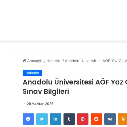
Anasayfa
/
Haberler
/
Anadolu Üniversitesi AÖF Yaz Okulu
Haberler
Anadolu Üniversitesi AÖF Yaz 
Sınav Bilgileri
29 Haziran 2026
Facebook
Twitter
LinkedIn
Tumblr
Pinterest
Reddit
VKontakte