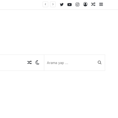
Twitter
YouTube
Instagram
Kayıt
Rastgele
Kenar
Ol
Makale
Bölmes
Rastgele
Dış
Arama
Makale
görünümü
yap
değiştir
...