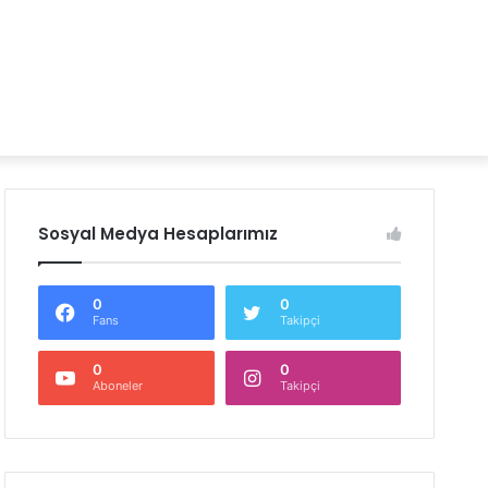
Sosyal Medya Hesaplarımız
0
0
Fans
Takipçi
0
0
Aboneler
Takipçi