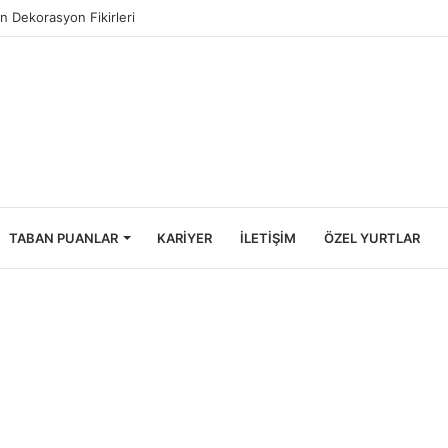
ncileri İçin Ekonomik Tatil Rehberi
TABAN PUANLAR
KARIYER
İLETIŞIM
ÖZEL YURTLAR