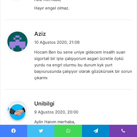
i
Hayır engel olmaz.
k
i
:
d
Aziz
e
10 Ağustos 2020, 21:09
d
Hocam Ben bu sene uniye gidecem insallh suan
i
sigortali bir işte çalışıyorum asgari ücretle öykü
k
yurdu na engrl olurmu bu durum kyk yurt
i
başvurusunda çalışıyor olarak gözükürsek bir sorun
:
çıkarmı
d
Unibilgi
e
9 Ağustos 2020, 20:00
d
Aylin Hanım merhaba,
i
Hayır etkilemez.
k