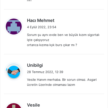
i
:
d
Hacı Mehmet
e
4 Eylül 2022, 23:54
d
Sorum şu aynı evde ben ve büyük kızım sigortalı
i
işte çalışıyoruz
k
ortanca kızıma kyk burs çıkar mı ?
i
:
d
Unibilgi
e
28 Temmuz 2022, 12:39
d
Vesile Hanım merhaba. Bir sorun olmaz. Asgari
i
ücretin üzerinde olmaması lazım
k
i
:
d
Vesile