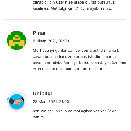
olmadığı için üzerinize araba olursa bursunuz
:
kesilmez. Net bilgi için KYK’yı arayabilirsiniz.
d
Pınar
e
8 Nisan 2021, 09:00
d
Merhaba iyi günler çok yerden araştırdım ama bi
i
cevap bulamadım size sormak istedim umarım
k
cevap verirsiniz. Ben kyk bursu almaktayım üzerime
i
otomobil satın alırsam bursum kesilir mi
:
d
Unibilgi
e
28 Mart 2021, 21:00
d
Konuda sorunuzun cevabı açıkça yazıyor Seda
i
hanım.
k
i