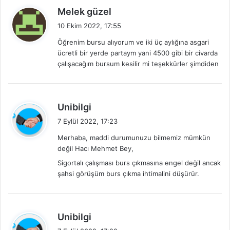
d
Melek güzel
e
10 Ekim 2022, 17:55
d
Öğrenim bursu alıyorum ve iki üç aylığına asgari
i
ücretli bir yerde partaym yani 4500 gibi bir civarda
k
çalışacağım bursum kesilir mi teşekkürler şimdiden
i
:
d
Unibilgi
e
7 Eylül 2022, 17:23
d
Merhaba, maddi durumunuzu bilmemiz mümkün
i
değil Hacı Mehmet Bey,
k
Sigortalı çalışması burs çıkmasına engel değil ancak
i
şahsi görüşüm burs çıkma ihtimalini düşürür.
:
d
Unibilgi
e