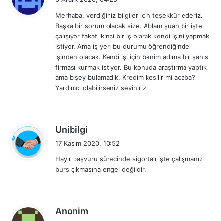
d
Merhaba, verdiğiniz bilgiler için teşekkür ederiz.
i
Başka bir sorum olacak size. Ablam şuan bir işte
k
çalışıyor fakat ikinci bir iş olarak kendi işini yapmak
i
istiyor. Ama iş yeri bu durumu öğrendiğinde
:
işinden olacak. Kendi işi için benim adıma bir şahıs
firması kurmak istiyor. Bu konuda araştırma yaptık
ama bişey bulamadık. Kredim kesilir mi acaba?
Yardımcı olabilirseniz seviniriz.
d
Unibilgi
e
17 Kasım 2020, 10:52
d
Hayır başvuru sürecinde sigortalı işte çalışmanız
i
burs çıkmasına engel değildir.
k
i
:
d
Anonim
e