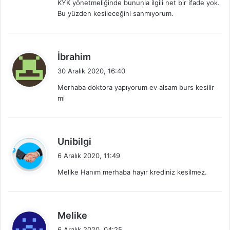
KYK yönetmeliğinde bununla ilgili net bir ifade yok.
k
Bu yüzden kesileceğini sanmıyorum.
i
:
d
İbrahim
e
30 Aralık 2020, 16:40
d
Merhaba doktora yapıyorum ev alsam burs kesilir
i
mi
k
i
:
d
Unibilgi
e
6 Aralık 2020, 11:49
d
Melike Hanım merhaba hayır krediniz kesilmez.
i
k
i
:
d
Melike
e
6 Aralık 2020, 04:25