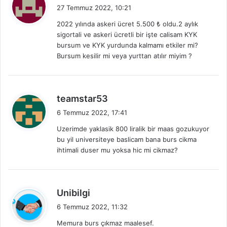
e
27 Temmuz 2022, 10:21
d
2022 yılında askeri ücret 5.500 ₺ oldu.2 aylık
i
sigortali ve askeri ücretli bir işte calisam KYK
k
bursum ve KYK yurdunda kalmamı etkiler mi?
i
Bursum kesilir mi veya yurttan atılır miyim ?
:
d
teamstar53
e
6 Temmuz 2022, 17:41
d
Uzerimde yaklasik 800 liralik bir maas gozukuyor
i
bu yil universiteye baslicam bana burs cikma
k
ihtimali duser mu yoksa hic mi cikmaz?
i
:
d
Unibilgi
e
6 Temmuz 2022, 11:32
d
Memura burs çıkmaz maalesef.
i