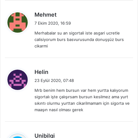
d
Mehmet
e
7 Ekim 2020, 16:59
d
Merhabalar su an sigortali iste asgari ucretle
i
calisiyorum burs basvurusunda donuşşüz burs
k
cikarmi
i
:
d
Helin
e
23 Eylül 2020, 07:48
d
Mrb benim hem bursun var hem yurtta kalıyorum
i
sigortalı işte çalışırsam bursun kesilmez ama yurt
k
sıkıntı olurmu yurttan cikarilmamam için sigorta ve
i
maaşın nasıl olması gerek
:
d
Unibilgi