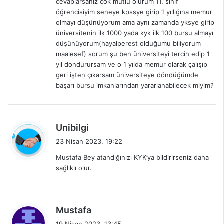
cevaplarsanız çok mutlu olurum 11. sınıf
k
öğrencisiyim seneye kpssye girip 1 yıllığına memur
i
olmayı düşünüyorum ama aynı zamanda yksye girip
:
üniversitenin ilk 1000 yada kyk ilk 100 bursu almayı
düşünüyorum(hayalperest olduğumu biliyorum
maalesef) sorum şu ben üniversiteyi tercih edip 1
yıl dondurursam ve o 1 yılda memur olarak çalışıp
geri işten çıkarsam üniversiteye döndüğümde
başarı bursu imkanlarından yararlanabilecek miyim?
d
Unibilgi
e
23 Nisan 2023, 19:22
d
Mustafa Bey atandığınızı KYK’ya bildirirseniz daha
i
sağlıklı olur.
k
i
:
d
Mustafa
e
19 Nisan 2023, 13:45