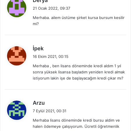
Derya
e
21 Ocak 2022, 09:37
d
Merhaba. ailem üstüme şirket kursa bursum kesilir
i
mi?
k
i
:
d
İpek
e
16 Ekim 2021, 00:15
d
Merhaba , ben lisans döneminde kredi aldım 1 yıl
i
sonra yüksek lisansa başladım yeniden kredi almak
k
istiyorum lakin işe de başlayacağım kredi çıkar mı?
i
:
d
Arzu
e
7 Eylül 2021, 00:31
d
Merhaba lisans döneminde kredi bursu aldim ve
i
halen ödemeye çalışıyorum. Ücretli öğretmenlik
k