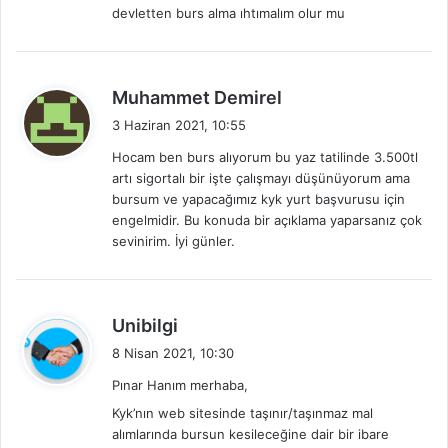
devletten burs alma ıhtımalım olur mu
i
:
d
Muhammet Demirel
e
3 Haziran 2021, 10:55
d
Hocam ben burs alıyorum bu yaz tatilinde 3.500tl
i
artı sigortalı bir işte çalışmayı düşünüyorum ama
k
bursum ve yapacağımız kyk yurt başvurusu için
i
engelmidir. Bu konuda bir açıklama yaparsanız çok
:
sevinirim. İyi günler.
d
Unibilgi
e
8 Nisan 2021, 10:30
d
Pınar Hanım merhaba,
i
Kyk’nın web sitesinde taşınır/taşınmaz mal
k
alımlarında bursun kesileceğine dair bir ibare
i