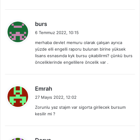
k
i
:
d
burs
e
6 Temmuz 2022, 10:15
d
merhaba devlet memuru olarak çalışan ayrıca
i
yüzde elli engelli raporu bulunan birine yüksek
k
lisans esnasında kyk bursu çıkabilirmi? çünkü burs
i
önceliklerinde engellilere öncelik var .
:
d
Emrah
e
27 Mayıs 2022, 12:02
d
Zorunlu yaz stajım var sigorta girilecek bursum
i
kesilir mi ?
k
i
:
d