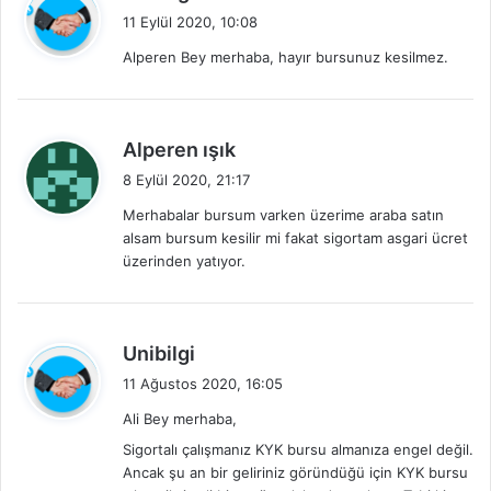
e
11 Eylül 2020, 10:08
d
Alperen Bey merhaba, hayır bursunuz kesilmez.
i
k
i
:
d
Alperen ışık
e
8 Eylül 2020, 21:17
d
Merhabalar bursum varken üzerime araba satın
i
alsam bursum kesilir mi fakat sigortam asgari ücret
k
üzerinden yatıyor.
i
:
d
Unibilgi
e
11 Ağustos 2020, 16:05
d
Ali Bey merhaba,
i
Sigortalı çalışmanız KYK bursu almanıza engel değil.
k
Ancak şu an bir geliriniz göründüğü için KYK bursu
i