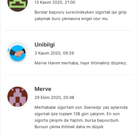
13 Kasım 2020, 21:00
d
Burslar başvuru surecindeyken sigortalı işe girip
i
çalışmak burs çıkmasına engel olur mu
k
i
:
d
Unibilgi
e
3 Kasım 2020, 09:29
d
Merve Hanım merhaba, hayır ihtimaliniz düşmez.
i
k
i
:
d
Merve
e
29 Ekim 2020, 20:48
d
Merhabalar sigortam son 3senedşr yaz aylarında
i
sigortalı işte toplam 138 gün çalıştım. En son
k
sigorta çıkışımı da Yaptım. bursa başvurdum.
i
Bursun çıkma ihtimali daha mı düşük
: