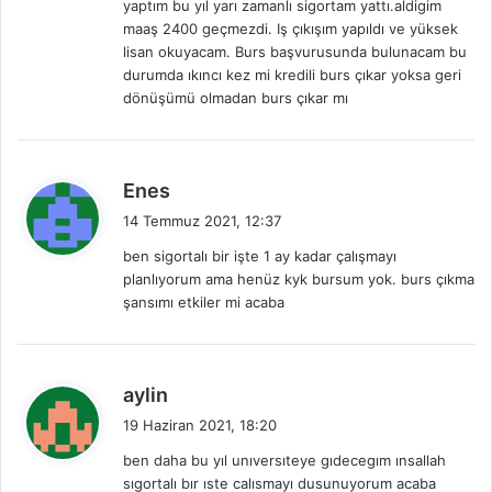
yaptım bu yıl yarı zamanlı sigortam yattı.aldigim
i
maaş 2400 geçmezdi. Iş çıkışım yapıldı ve yüksek
:
lisan okuyacam. Burs başvurusunda bulunacam bu
durumda ıkıncı kez mi kredili burs çıkar yoksa geri
dönüşümü olmadan burs çıkar mı
d
Enes
e
14 Temmuz 2021, 12:37
d
ben sigortalı bir işte 1 ay kadar çalışmayı
i
planlıyorum ama henüz kyk bursum yok. burs çıkma
k
şansımı etkiler mi acaba
i
:
d
aylin
e
19 Haziran 2021, 18:20
d
ben daha bu yıl unıversıteye gıdecegım ınsallah
i
sıgortalı bır ıste calısmayı dusunuyorum acaba
k