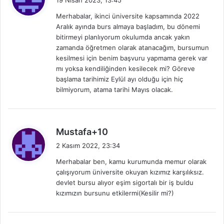
d
Merhabalar, ikinci üniversite kapsamında 2022
i
Aralık ayında burs almaya başladım, bu dönemi
k
bitirmeyi planlıyorum okulumda ancak yakın
i
zamanda öğretmen olarak atanacağım, bursumun
:
kesilmesi için benim başvuru yapmama gerek var
mı yoksa kendiliğinden kesilecek mi? Göreve
başlama tarihimiz Eylül ayı olduğu için hiç
bilmiyorum, atama tarihi Mayıs olacak.
d
Mustafa+10
e
2 Kasım 2022, 23:34
d
Merhabalar ben, kamu kurumunda memur olarak
i
çalışıyorum üniversite okuyan kızımız karşılıksız.
k
devlet bursu alıyor eşim sigortalı bir iş buldu
i
kızımızın bursunu etkilermi(Kesilir mi?)
: