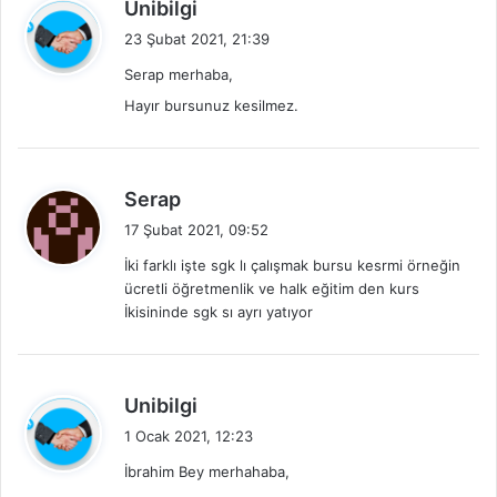
d
Unibilgi
e
23 Şubat 2021, 21:39
d
Serap merhaba,
i
Hayır bursunuz kesilmez.
k
i
:
d
Serap
e
17 Şubat 2021, 09:52
d
İki farklı işte sgk lı çalışmak bursu kesrmi örneğin
i
ücretli öğretmenlik ve halk eğitim den kurs
k
İkisininde sgk sı ayrı yatıyor
i
:
d
Unibilgi
e
1 Ocak 2021, 12:23
d
İbrahim Bey merhahaba,
i