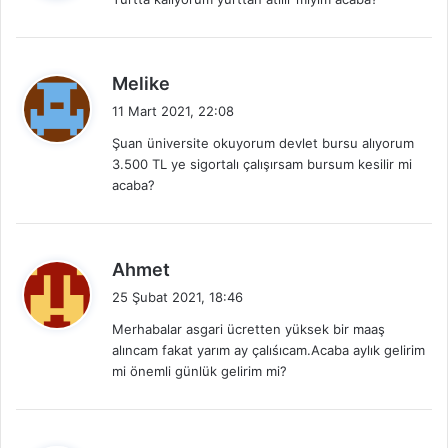
i
k
i
:
d
Melike
e
11 Mart 2021, 22:08
d
Şuan üniversite okuyorum devlet bursu alıyorum
i
3.500 TL ye sigortalı çalışırsam bursum kesilir mi
k
acaba?
i
:
d
Ahmet
e
25 Şubat 2021, 18:46
d
Merhabalar asgari ücretten yüksek bir maaş
i
alıncam fakat yarım ay çalıśıcam.Acaba aylık gelirim
k
mi önemli günlük gelirim mi?
i
: