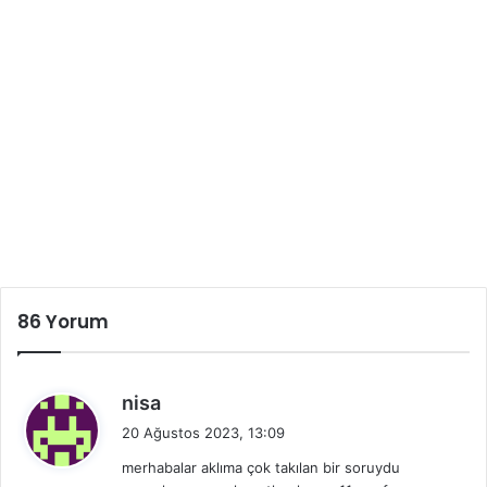
86 Yorum
d
nisa
e
20 Ağustos 2023, 13:09
d
merhabalar aklıma çok takılan bir soruydu
i