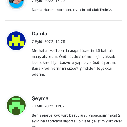
7 Eylül 2022, 17:22
d
Damla Hanım merhaba, evet kredi alabilirsiniz.
i
k
i
:
d
Damla
e
7 Eylül 2022, 14:26
d
Merhaba. Halihazırda asgari ücretin 1,5 katı bir
i
maaş alıyorum. Önümüzdeki dönem için yüksek
k
lisans kredi için başvuru yapmayı düşünüyorum.
i
Bana kredi verilir mi sizce? Şimdiden teşekkür
:
ederim.
d
Şeyma
e
7 Eylül 2022, 11:02
d
Ben seneye kyk yurt başvurusu yapacağım fakat 2
i
aylığına fabrikada sigortalı bir işte çalıştım yurt çıkar
k
mı?