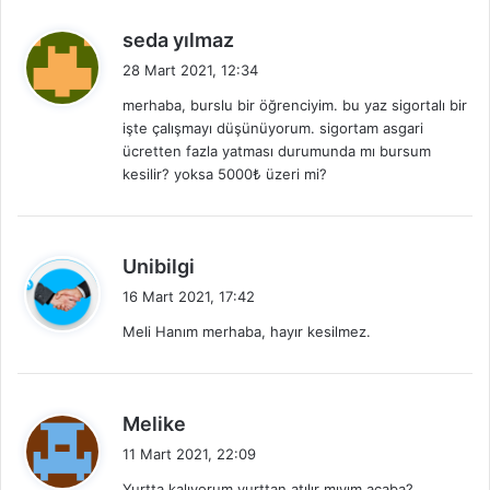
:
d
seda yılmaz
e
28 Mart 2021, 12:34
d
merhaba, burslu bir öğrenciyim. bu yaz sigortalı bir
i
işte çalışmayı düşünüyorum. sigortam asgari
k
ücretten fazla yatması durumunda mı bursum
i
kesilir? yoksa 5000₺ üzeri mi?
:
d
Unibilgi
e
16 Mart 2021, 17:42
d
Meli Hanım merhaba, hayır kesilmez.
i
k
i
:
d
Melike
e
11 Mart 2021, 22:09
d
Yurtta kalıyorum yurttan atılır mıyım acaba?