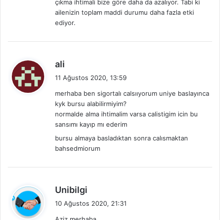
çıkma ihtimali bize göre daha da azalıyor. Tabi ki
:
ailenizin toplam maddi durumu daha fazla etki
ediyor.
d
ali
e
11 Ağustos 2020, 13:59
d
merhaba ben sigortalı calsııyorum uniye baslayınca
i
kyk bursu alabilirmiyim?
k
normalde alma ihtimalim varsa calistigim icin bu
i
sansımı kayıp mı ederim
:
bursu almaya basladıktan sonra calısmaktan
bahsedmiorum
d
Unibilgi
e
10 Ağustos 2020, 21:31
d
Aziz merhaba,