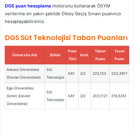
DGS puan hesaplama
motorunu kullanarak ÖSYM
verilerine en yakın şekilde Dikey Geçiş Sınavı puanınızı
hesaplayabilirsiniz.
DGS Süt Teknolojisi Taban Puanları
Puan
Taban
Tavan
Üniversite Adı
Bölüm
Kont.
Türü
Puanı
Puanı
Ankara Üniversitesi
Süt
SAY
2/2
223,153
233,3917
(Devlet Üniversitesi)
Teknolojisi
Ege Üniversitesi
Süt
(İzmir) (Devlet
SAY
2/2
203,1121
216,5351
Teknolojisi
Üniversitesi)