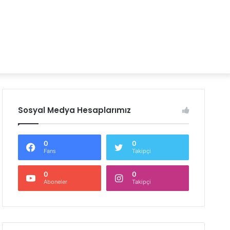
Sosyal Medya Hesaplarımız
0
0
Fans
Takipçi
0
0
Aboneler
Takipçi