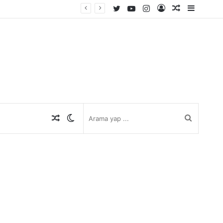
Twitter
YouTube
Instagram
Kayıt
Rastgele
Kenar
Ol
Makale
Bölmes
Rastgele
Dış
Arama
Makale
görünümü
yap
değiştir
...