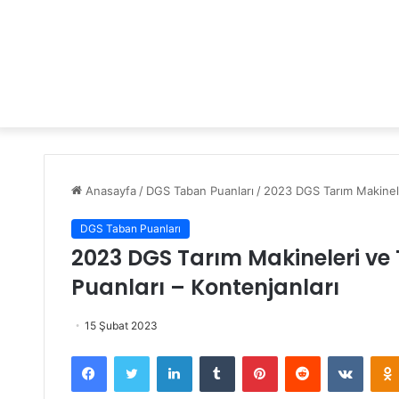
Anasayfa
/
DGS Taban Puanları
/
2023 DGS Tarım Makineler
DGS Taban Puanları
2023 DGS Tarım Makineleri ve 
Puanları – Kontenjanları
15 Şubat 2023
Facebook
Twitter
LinkedIn
Tumblr
Pinterest
Reddit
VKontakte