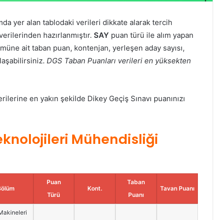
da yer alan tablodaki verileri dikkate alarak tercih
verilerinden hazırlanmıştır.
SAY
puan türü ile alım yapan
müne ait taban puan, kontenjan, yerleşen aday sayısı,
laşabilirsiniz.
DGS Taban Puanları verileri en yüksekten
lerine en yakın şekilde Dikey Geçiş Sınavı puanınızı
knolojileri Mühendisliği
Puan
Taban
Bölüm
Kont.
Tavan Puanı
Türü
Puanı
Makineleri