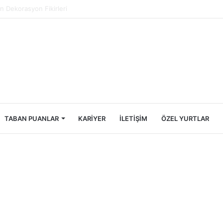
ncileri İçin Ekonomik Tatil Rehberi
TABAN PUANLAR
KARIYER
İLETIŞIM
ÖZEL YURTLAR