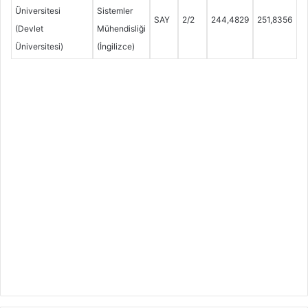
Üniversitesi
Sistemler
SAY
2/2
244,4829
251,8356
(Devlet
Mühendisliği
Üniversitesi)
(İngilizce)