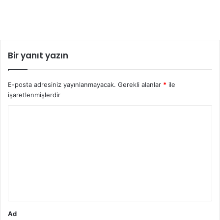
Bir yanıt yazın
E-posta adresiniz yayınlanmayacak.
Gerekli alanlar
*
ile
işaretlenmişlerdir
Y
o
r
u
m
*
Ad