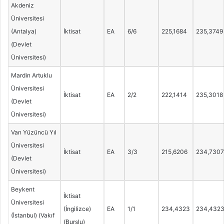
Akdeniz
Üniversitesi
(Antalya)
İktisat
EA
6/6
225,1684
235,3749
(Devlet
Üniversitesi)
Mardin Artuklu
Üniversitesi
İktisat
EA
2/2
222,1414
235,3018
(Devlet
Üniversitesi)
Van Yüzüncü Yıl
Üniversitesi
İktisat
EA
3/3
215,6206
234,7307
(Devlet
Üniversitesi)
Beykent
İktisat
Üniversitesi
(İngilizce)
EA
1/1
234,4323
234,432
(İstanbul) (Vakıf
(Burslu)