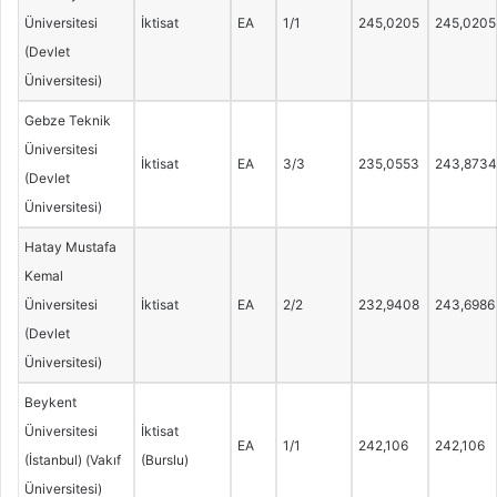
Üniversitesi
İktisat
EA
1/1
245,0205
245,0205
(Devlet
Üniversitesi)
Gebze Teknik
Üniversitesi
İktisat
EA
3/3
235,0553
243,8734
(Devlet
Üniversitesi)
Hatay Mustafa
Kemal
Üniversitesi
İktisat
EA
2/2
232,9408
243,6986
(Devlet
Üniversitesi)
Beykent
Üniversitesi
İktisat
EA
1/1
242,106
242,106
(İstanbul) (Vakıf
(Burslu)
Üniversitesi)