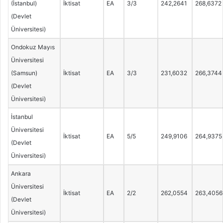
(İstanbul)
İktisat
EA
3/3
242,2641
268,6372
(Devlet
Üniversitesi)
Ondokuz Mayıs
Üniversitesi
(Samsun)
İktisat
EA
3/3
231,6032
266,3744
(Devlet
Üniversitesi)
İstanbul
Üniversitesi
İktisat
EA
5/5
249,9106
264,9375
(Devlet
Üniversitesi)
Ankara
Üniversitesi
İktisat
EA
2/2
262,0554
263,4056
(Devlet
Üniversitesi)