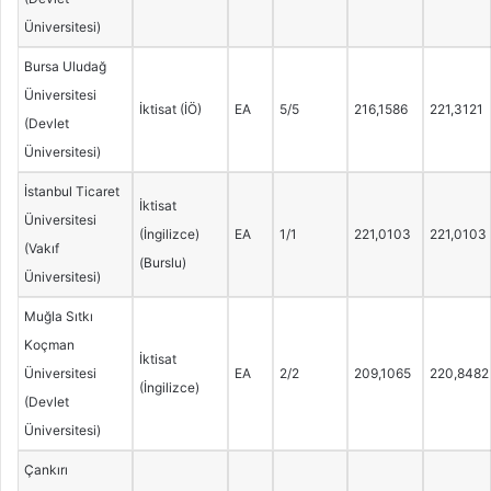
Üniversitesi)
Bursa Uludağ
Üniversitesi
İktisat (İÖ)
EA
5/5
216,1586
221,3121
(Devlet
Üniversitesi)
İstanbul Ticaret
İktisat
Üniversitesi
(İngilizce)
EA
1/1
221,0103
221,0103
(Vakıf
(Burslu)
Üniversitesi)
Muğla Sıtkı
Koçman
İktisat
Üniversitesi
EA
2/2
209,1065
220,8482
(İngilizce)
(Devlet
Üniversitesi)
Çankırı