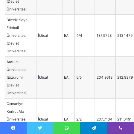
(Devlet
Üniversitesi)
Bilecik Şeyh
Edebali
Üniversitesi
İktisat
EA
4/4
187,9723
213,1479
(Devlet
Üniversitesi)
Atatürk
Üniversitesi
(Erzurum)
İktisat
EA
5/5
204,9618
212,9379
(Devlet
Üniversitesi)
Osmaniye
Korkut Ata
Üniversitesi
İktisat
EA
2/2
207,7134
211,6491
(Devlet