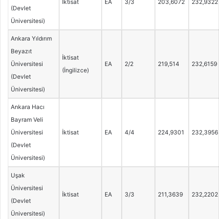
İktisat
EA
3/3
203,6072
232,9322
(Devlet
Üniversitesi)
Ankara Yıldırım
Beyazıt
İktisat
Üniversitesi
EA
2/2
219,514
232,6159
(İngilizce)
(Devlet
Üniversitesi)
Ankara Hacı
Bayram Veli
Üniversitesi
İktisat
EA
4/4
224,9301
232,3956
(Devlet
Üniversitesi)
Uşak
Üniversitesi
İktisat
EA
3/3
211,3639
232,2202
(Devlet
Üniversitesi)