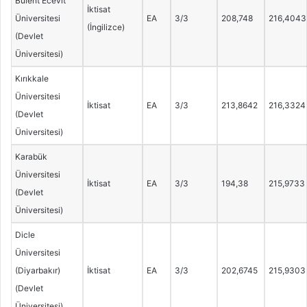
Bülent Ecevit
İktisat
Üniversitesi
EA
3/3
208,748
216,4043
(İngilizce)
(Devlet
Üniversitesi)
Kırıkkale
Üniversitesi
İktisat
EA
3/3
213,8642
216,3324
(Devlet
Üniversitesi)
Karabük
Üniversitesi
İktisat
EA
3/3
194,38
215,9733
(Devlet
Üniversitesi)
Dicle
Üniversitesi
(Diyarbakır)
İktisat
EA
3/3
202,6745
215,9303
(Devlet
Üniversitesi)