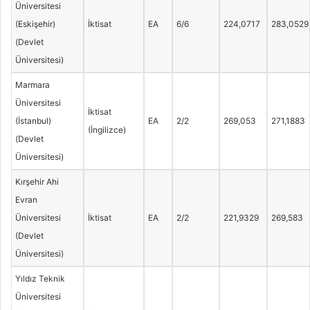
Üniversitesi
(Eskişehir)
İktisat
EA
6/6
224,0717
283,0529
(Devlet
Üniversitesi)
Marmara
Üniversitesi
İktisat
(İstanbul)
EA
2/2
269,053
271,1883
(İngilizce)
(Devlet
Üniversitesi)
Kırşehir Ahi
Evran
Üniversitesi
İktisat
EA
2/2
221,9329
269,583
(Devlet
Üniversitesi)
Yıldız Teknik
Üniversitesi