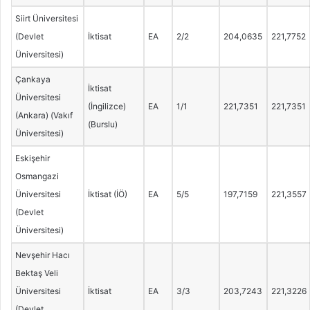
Siirt Üniversitesi
(Devlet
İktisat
EA
2/2
204,0635
221,7752
Üniversitesi)
Çankaya
İktisat
Üniversitesi
(İngilizce)
EA
1/1
221,7351
221,7351
(Ankara) (Vakıf
(Burslu)
Üniversitesi)
Eskişehir
Osmangazi
Üniversitesi
İktisat (İÖ)
EA
5/5
197,7159
221,3557
(Devlet
Üniversitesi)
Nevşehir Hacı
Bektaş Veli
Üniversitesi
İktisat
EA
3/3
203,7243
221,3226
(Devlet