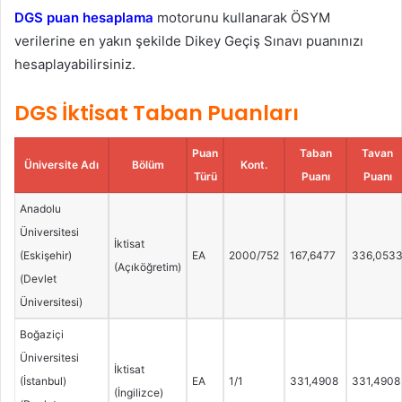
DGS puan hesaplama
motorunu kullanarak ÖSYM
verilerine en yakın şekilde Dikey Geçiş Sınavı puanınızı
hesaplayabilirsiniz.
DGS İktisat Taban Puanları
Puan
Taban
Tavan
Üniversite Adı
Bölüm
Kont.
Türü
Puanı
Puanı
Anadolu
Üniversitesi
İktisat
(Eskişehir)
EA
2000/752
167,6477
336,053
(Açıköğretim)
(Devlet
Üniversitesi)
Boğaziçi
Üniversitesi
İktisat
(İstanbul)
EA
1/1
331,4908
331,4908
(İngilizce)