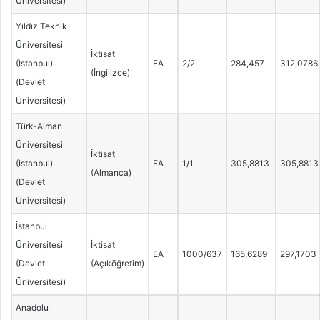
Üniversitesi)
Yıldız Teknik
Üniversitesi
İktisat
(İstanbul)
EA
2/2
284,457
312,0786
(İngilizce)
(Devlet
Üniversitesi)
Türk-Alman
Üniversitesi
İktisat
(İstanbul)
EA
1/1
305,8813
305,8813
(Almanca)
(Devlet
Üniversitesi)
İstanbul
Üniversitesi
İktisat
EA
1000/637
165,6289
297,1703
(Devlet
(Açıköğretim)
Üniversitesi)
Anadolu