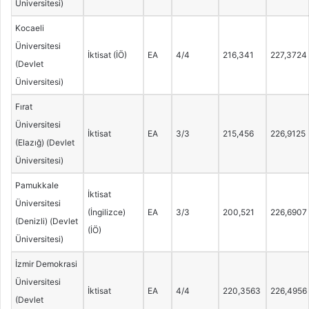
Üniversitesi)
Kocaeli
Üniversitesi
İktisat (İÖ)
EA
4/4
216,341
227,3724
(Devlet
Üniversitesi)
Fırat
Üniversitesi
İktisat
EA
3/3
215,456
226,9125
(Elazığ) (Devlet
Üniversitesi)
Pamukkale
İktisat
Üniversitesi
(İngilizce)
EA
3/3
200,521
226,6907
(Denizli) (Devlet
(İÖ)
Üniversitesi)
İzmir Demokrasi
Üniversitesi
İktisat
EA
4/4
220,3563
226,4956
(Devlet