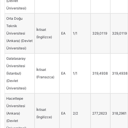
(Devlet
Üniversitesi)
Orta Doğu
Teknik
İktisat
Üniversitesi
EA
1/1
329,0119
329,0119
(İngilizce)
(Ankara) (Devlet
Üniversitesi)
Galatasaray
Üniversitesi
İktisat
(İstanbul)
EA
1/1
319,4938
319,4938
(Fransızca)
(Devlet
Üniversitesi)
Hacettepe
Üniversitesi
İktisat
(Ankara)
EA
2/2
277,2623
318,2961
(İngilizce)
(Devlet