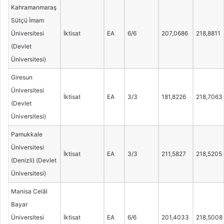
Kahramanmaraş
Sütçü İmam
Üniversitesi
İktisat
EA
6/6
207,0686
218,8811
(Devlet
Üniversitesi)
Giresun
Üniversitesi
İktisat
EA
3/3
181,8226
218,7063
(Devlet
Üniversitesi)
Pamukkale
Üniversitesi
İktisat
EA
3/3
211,5827
218,5205
(Denizli) (Devlet
Üniversitesi)
Manisa Celâl
Bayar
Üniversitesi
İktisat
EA
6/6
201,4033
218,5008