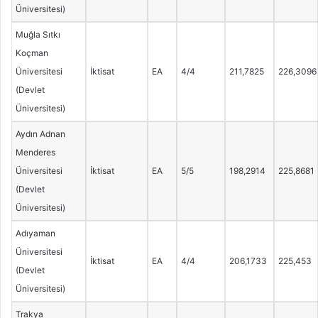
Üniversitesi)
Muğla Sıtkı
Koçman
Üniversitesi
İktisat
EA
4/4
211,7825
226,3096
(Devlet
Üniversitesi)
Aydın Adnan
Menderes
Üniversitesi
İktisat
EA
5/5
198,2914
225,8681
(Devlet
Üniversitesi)
Adıyaman
Üniversitesi
İktisat
EA
4/4
206,1733
225,453
(Devlet
Üniversitesi)
Trakya