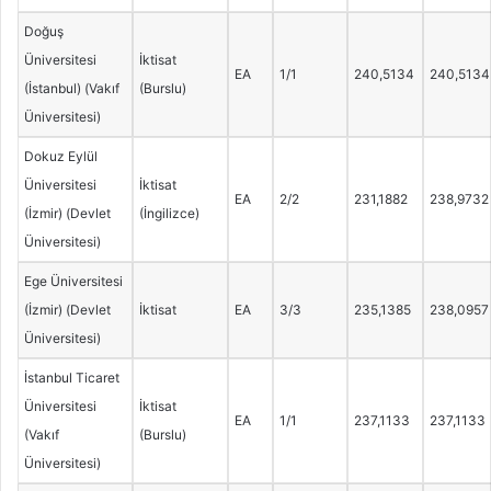
Doğuş
Üniversitesi
İktisat
EA
1/1
240,5134
240,5134
(İstanbul) (Vakıf
(Burslu)
Üniversitesi)
Dokuz Eylül
Üniversitesi
İktisat
EA
2/2
231,1882
238,9732
(İzmir) (Devlet
(İngilizce)
Üniversitesi)
Ege Üniversitesi
(İzmir) (Devlet
İktisat
EA
3/3
235,1385
238,0957
Üniversitesi)
İstanbul Ticaret
Üniversitesi
İktisat
EA
1/1
237,1133
237,1133
(Vakıf
(Burslu)
Üniversitesi)