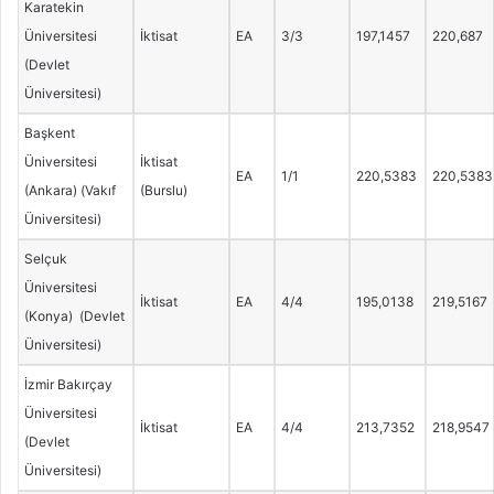
Karatekin
Üniversitesi
İktisat
EA
3/3
197,1457
220,687
(Devlet
Üniversitesi)
Başkent
Üniversitesi
İktisat
EA
1/1
220,5383
220,5383
(Ankara) (Vakıf
(Burslu)
Üniversitesi)
Selçuk
Üniversitesi
İktisat
EA
4/4
195,0138
219,5167
(Konya) (Devlet
Üniversitesi)
İzmir Bakırçay
Üniversitesi
İktisat
EA
4/4
213,7352
218,9547
(Devlet
Üniversitesi)