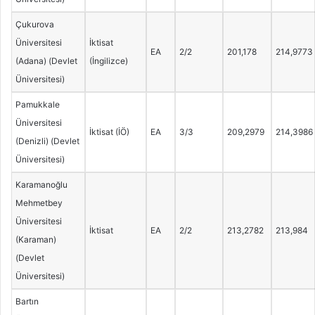
Çukurova
Üniversitesi
İktisat
EA
2/2
201,178
214,9773
(Adana) (Devlet
(İngilizce)
Üniversitesi)
Pamukkale
Üniversitesi
İktisat (İÖ)
EA
3/3
209,2979
214,3986
(Denizli) (Devlet
Üniversitesi)
Karamanoğlu
Mehmetbey
Üniversitesi
İktisat
EA
2/2
213,2782
213,984
(Karaman)
(Devlet
Üniversitesi)
Bartın