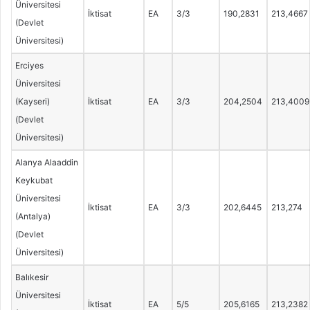
Üniversitesi
İktisat
EA
3/3
190,2831
213,4667
(Devlet
Üniversitesi)
Erciyes
Üniversitesi
(Kayseri)
İktisat
EA
3/3
204,2504
213,4009
(Devlet
Üniversitesi)
Alanya Alaaddin
Keykubat
Üniversitesi
İktisat
EA
3/3
202,6445
213,274
(Antalya)
(Devlet
Üniversitesi)
Balıkesir
Üniversitesi
İktisat
EA
5/5
205,6165
213,2382