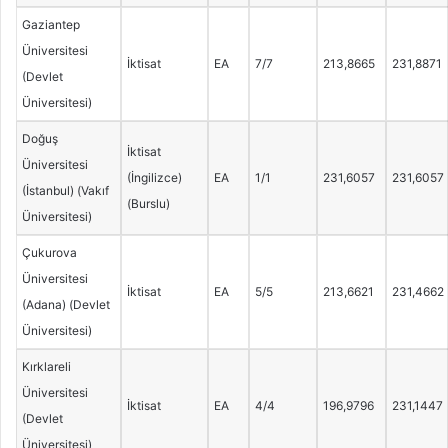
Gaziantep
Üniversitesi
İktisat
EA
7/7
213,8665
231,8871
(Devlet
Üniversitesi)
Doğuş
İktisat
Üniversitesi
(İngilizce)
EA
1/1
231,6057
231,6057
(İstanbul) (Vakıf
(Burslu)
Üniversitesi)
Çukurova
Üniversitesi
İktisat
EA
5/5
213,6621
231,4662
(Adana) (Devlet
Üniversitesi)
Kırklareli
Üniversitesi
İktisat
EA
4/4
196,9796
231,1447
(Devlet
Üniversitesi)