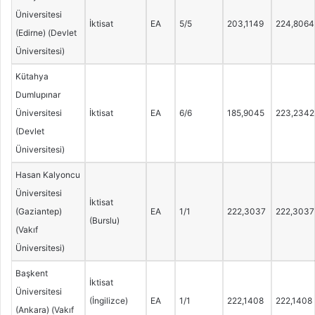
Üniversitesi
İktisat
EA
5/5
203,1149
224,8064
(Edirne) (Devlet
Üniversitesi)
Kütahya
Dumlupınar
Üniversitesi
İktisat
EA
6/6
185,9045
223,2342
(Devlet
Üniversitesi)
Hasan Kalyoncu
Üniversitesi
İktisat
(Gaziantep)
EA
1/1
222,3037
222,3037
(Burslu)
(Vakıf
Üniversitesi)
Başkent
İktisat
Üniversitesi
(İngilizce)
EA
1/1
222,1408
222,1408
(Ankara) (Vakıf