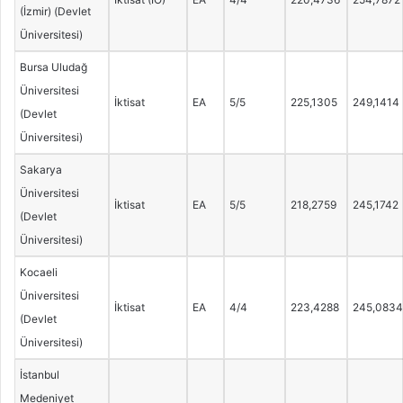
(İzmir) (Devlet
Üniversitesi)
Bursa Uludağ
Üniversitesi
İktisat
EA
5/5
225,1305
249,1414
(Devlet
Üniversitesi)
Sakarya
Üniversitesi
İktisat
EA
5/5
218,2759
245,1742
(Devlet
Üniversitesi)
Kocaeli
Üniversitesi
İktisat
EA
4/4
223,4288
245,0834
(Devlet
Üniversitesi)
İstanbul
Medeniyet