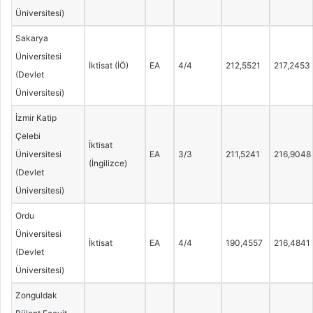
Üniversitesi)
Sakarya
Üniversitesi
İktisat (İÖ)
EA
4/4
212,5521
217,2453
(Devlet
Üniversitesi)
İzmir Katip
Çelebi
İktisat
Üniversitesi
EA
3/3
211,5241
216,9048
(İngilizce)
(Devlet
Üniversitesi)
Ordu
Üniversitesi
İktisat
EA
4/4
190,4557
216,4841
(Devlet
Üniversitesi)
Zonguldak