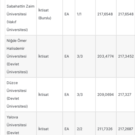
Sabahattin Zaim
İktisat
Üniversitesi
EA
1/1
217,6548
217,6548
(Burslu)
(Vakıf
Üniversitesi)
Niğde Ömer
Halisdemir
Üniversitesi
İktisat
EA
3/3
203,4774
217,3452
(Devlet
Üniversitesi)
Düzce
Üniversitesi
İktisat
EA
3/3
209,0694
217,327
(Devlet
Üniversitesi)
Yalova
Üniversitesi
İktisat
EA
2/2
211,7326
217,2687
(Devlet