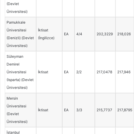
(Devlet
Üniversitesi)
Pamukkale
Üniversitesi
İktisat
EA
4/4
202,3229
218,026
(Denizli) (Devlet
(İngilizce)
Üniversitesi)
Süleyman
Demirel
Üniversitesi
İktisat
EA
2/2
217,0478
217,946
(Isparta) (Devlet
Üniversitesi)
Mersin
Üniversitesi
İktisat
EA
3/3
215,7737
217,8795
(Devlet
Üniversitesi)
İstanbul