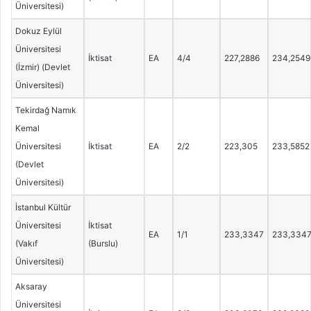
Üniversitesi)
Dokuz Eylül
Üniversitesi
İktisat
EA
4/4
227,2886
234,2549
(İzmir) (Devlet
Üniversitesi)
Tekirdağ Namık
Kemal
Üniversitesi
İktisat
EA
2/2
223,305
233,5852
(Devlet
Üniversitesi)
İstanbul Kültür
Üniversitesi
İktisat
EA
1/1
233,3347
233,334
(Vakıf
(Burslu)
Üniversitesi)
Aksaray
Üniversitesi