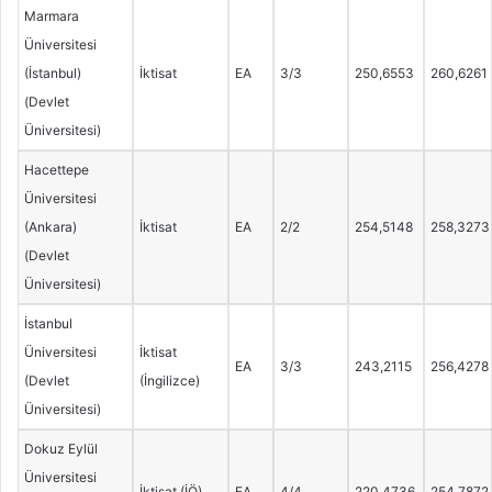
Marmara
Üniversitesi
(İstanbul)
İktisat
EA
3/3
250,6553
260,6261
(Devlet
Üniversitesi)
Hacettepe
Üniversitesi
(Ankara)
İktisat
EA
2/2
254,5148
258,3273
(Devlet
Üniversitesi)
İstanbul
Üniversitesi
İktisat
EA
3/3
243,2115
256,4278
(Devlet
(İngilizce)
Üniversitesi)
Dokuz Eylül
Üniversitesi
İktisat (İÖ)
EA
4/4
220,4736
254,7872