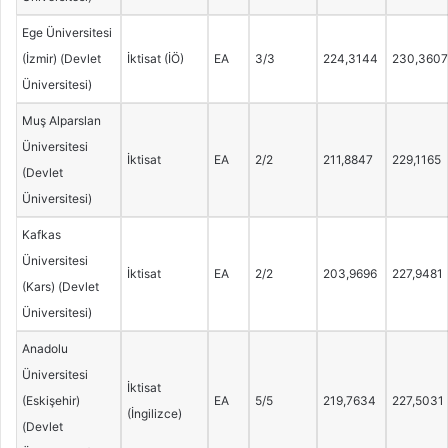
Ege Üniversitesi
(İzmir) (Devlet
İktisat (İÖ)
EA
3/3
224,3144
230,3607
Üniversitesi)
Muş Alparslan
Üniversitesi
İktisat
EA
2/2
211,8847
229,1165
(Devlet
Üniversitesi)
Kafkas
Üniversitesi
İktisat
EA
2/2
203,9696
227,9481
(Kars) (Devlet
Üniversitesi)
Anadolu
Üniversitesi
İktisat
(Eskişehir)
EA
5/5
219,7634
227,5031
(İngilizce)
(Devlet