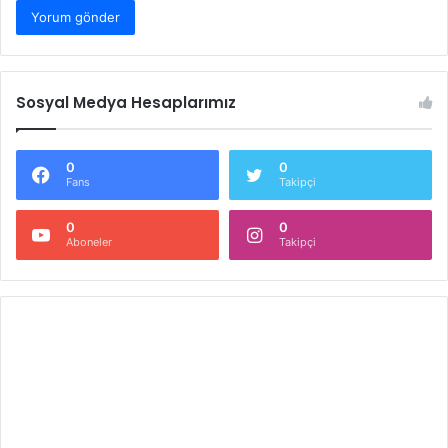
Sosyal Medya Hesaplarımız
0
0
Fans
Takipçi
0
0
Aboneler
Takipçi