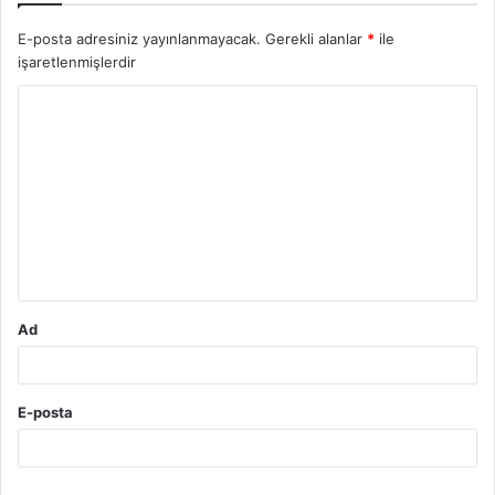
E-posta adresiniz yayınlanmayacak.
Gerekli alanlar
*
ile
işaretlenmişlerdir
Y
o
r
u
m
*
Ad
E-posta