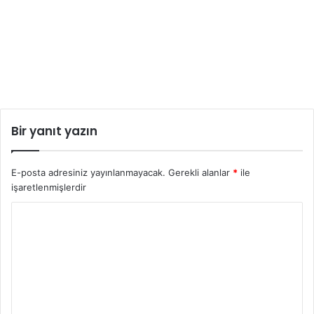
Bir yanıt yazın
E-posta adresiniz yayınlanmayacak.
Gerekli alanlar
*
ile
işaretlenmişlerdir
Y
o
r
u
m