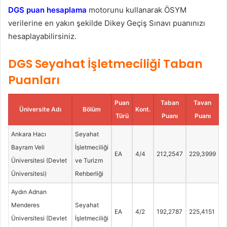
DGS puan hesaplama
motorunu kullanarak ÖSYM
verilerine en yakın şekilde Dikey Geçiş Sınavı puanınızı
hesaplayabilirsiniz.
DGS Seyahat İşletmeciliği Taban
Puanları
Puan
Taban
Tavan
Üniversite Adı
Bölüm
Kont.
Türü
Puanı
Puanı
Ankara Hacı
Seyahat
Bayram Veli
İşletmeciliği
EA
4/4
212,2547
229,3999
Üniversitesi (Devlet
ve Turizm
Üniversitesi)
Rehberliği
Aydın Adnan
Menderes
Seyahat
EA
4/2
192,2787
225,4151
Üniversitesi (Devlet
İşletmeciliği