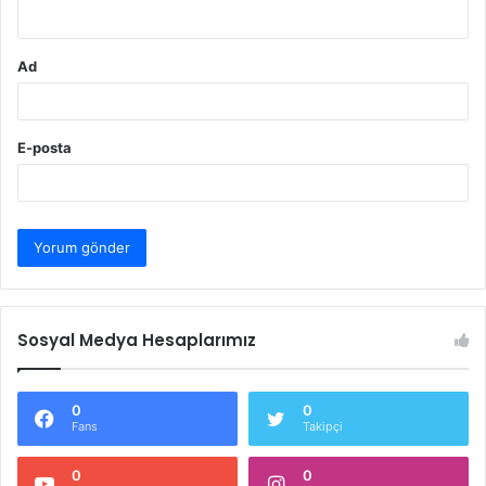
*
Ad
E-posta
Sosyal Medya Hesaplarımız
0
0
Fans
Takipçi
0
0