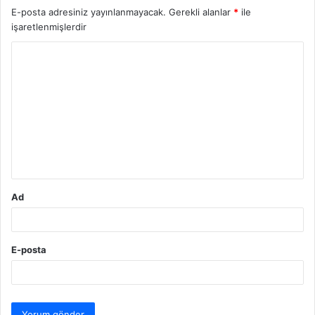
E-posta adresiniz yayınlanmayacak.
Gerekli alanlar
*
ile
işaretlenmişlerdir
Y
o
r
u
m
*
Ad
E-posta