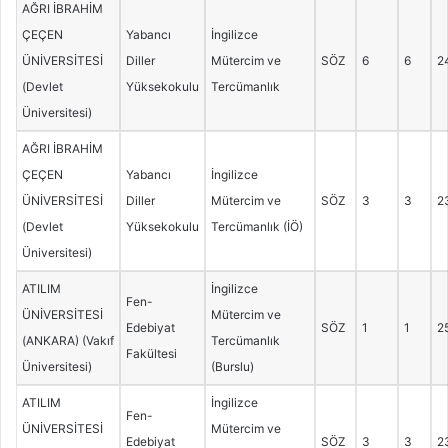
AĞRI İBRAHİM
ÇEÇEN
Yabancı
İngilizce
ÜNİVERSİTESİ
Diller
Mütercim ve
SÖZ
6
6
2
(Devlet
Yüksekokulu
Tercümanlık
Üniversitesi)
AĞRI İBRAHİM
ÇEÇEN
Yabancı
İngilizce
ÜNİVERSİTESİ
Diller
Mütercim ve
SÖZ
3
3
2
(Devlet
Yüksekokulu
Tercümanlık (İÖ)
Üniversitesi)
ATILIM
İngilizce
Fen-
ÜNİVERSİTESİ
Mütercim ve
Edebiyat
SÖZ
1
1
2
(ANKARA) (Vakıf
Tercümanlık
Fakültesi
Üniversitesi)
(Burslu)
ATILIM
İngilizce
Fen-
ÜNİVERSİTESİ
Mütercim ve
Edebiyat
SÖZ
3
3
2