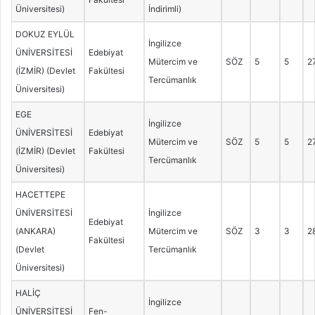
Üniversitesi)
İndirimli)
DOKUZ EYLÜL
İngilizce
ÜNİVERSİTESİ
Edebiyat
Mütercim ve
SÖZ
5
5
2
(İZMİR) (Devlet
Fakültesi
Tercümanlık
Üniversitesi)
EGE
İngilizce
ÜNİVERSİTESİ
Edebiyat
Mütercim ve
SÖZ
5
5
2
(İZMİR) (Devlet
Fakültesi
Tercümanlık
Üniversitesi)
HACETTEPE
ÜNİVERSİTESİ
İngilizce
Edebiyat
(ANKARA)
Mütercim ve
SÖZ
3
3
2
Fakültesi
(Devlet
Tercümanlık
Üniversitesi)
HALİÇ
İngilizce
ÜNİVERSİTESİ
Fen-