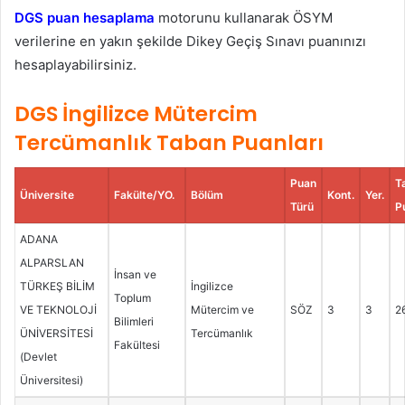
DGS puan hesaplama
motorunu kullanarak ÖSYM
verilerine en yakın şekilde Dikey Geçiş Sınavı puanınızı
hesaplayabilirsiniz.
DGS İngilizce Mütercim
Tercümanlık Taban Puanları
Puan
T
Üniversite
Fakülte/YO.
Bölüm
Kont.
Yer.
Türü
P
ADANA
ALPARSLAN
İnsan ve
TÜRKEŞ BİLİM
İngilizce
Toplum
VE TEKNOLOJİ
Mütercim ve
SÖZ
3
3
2
Bilimleri
ÜNİVERSİTESİ
Tercümanlık
Fakültesi
(Devlet
Üniversitesi)