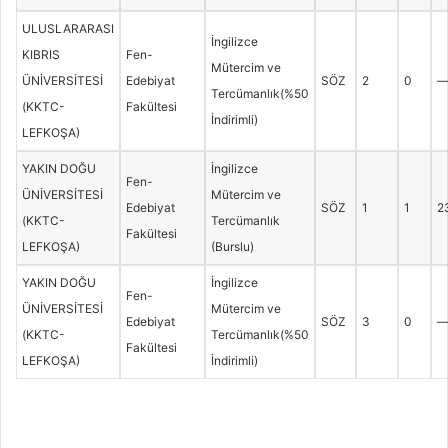
ULUSLARARASI
İngilizce
KIBRIS
Fen-
Mütercim ve
ÜNİVERSİTESİ
Edebiyat
SÖZ
2
0
Tercümanlık(%50
(KKTC-
Fakültesi
İndirimli)
LEFKOŞA)
YAKIN DOĞU
İngilizce
Fen-
ÜNİVERSİTESİ
Mütercim ve
Edebiyat
SÖZ
1
1
2
(KKTC-
Tercümanlık
Fakültesi
LEFKOŞA)
(Burslu)
YAKIN DOĞU
İngilizce
Fen-
ÜNİVERSİTESİ
Mütercim ve
Edebiyat
SÖZ
3
0
(KKTC-
Tercümanlık(%50
Fakültesi
LEFKOŞA)
İndirimli)