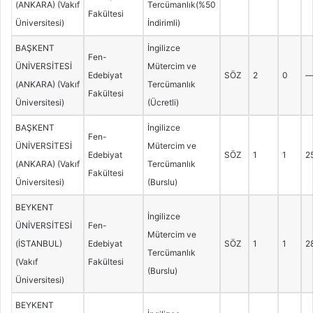
(ANKARA) (Vakıf
Tercümanlık(%50
Fakültesi
Üniversitesi)
İndirimli)
BAŞKENT
İngilizce
Fen-
ÜNİVERSİTESİ
Mütercim ve
Edebiyat
SÖZ
2
0
(ANKARA) (Vakıf
Tercümanlık
Fakültesi
Üniversitesi)
(Ücretli)
BAŞKENT
İngilizce
Fen-
ÜNİVERSİTESİ
Mütercim ve
Edebiyat
SÖZ
1
1
2
(ANKARA) (Vakıf
Tercümanlık
Fakültesi
Üniversitesi)
(Burslu)
BEYKENT
İngilizce
ÜNİVERSİTESİ
Fen-
Mütercim ve
(İSTANBUL)
Edebiyat
SÖZ
1
1
2
Tercümanlık
(Vakıf
Fakültesi
(Burslu)
Üniversitesi)
BEYKENT