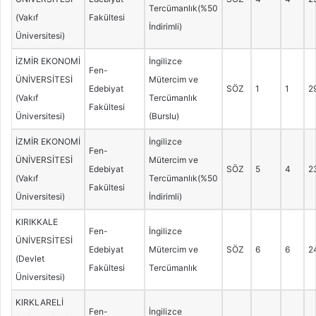
Tercümanlık(%50
(Vakıf
Fakültesi
İndirimli)
Üniversitesi)
İZMİR EKONOMİ
İngilizce
Fen-
ÜNİVERSİTESİ
Mütercim ve
Edebiyat
SÖZ
1
1
2
(Vakıf
Tercümanlık
Fakültesi
Üniversitesi)
(Burslu)
İZMİR EKONOMİ
İngilizce
Fen-
ÜNİVERSİTESİ
Mütercim ve
Edebiyat
SÖZ
5
4
2
(Vakıf
Tercümanlık(%50
Fakültesi
Üniversitesi)
İndirimli)
KIRIKKALE
Fen-
İngilizce
ÜNİVERSİTESİ
Edebiyat
Mütercim ve
SÖZ
6
6
2
(Devlet
Fakültesi
Tercümanlık
Üniversitesi)
KIRKLARELİ
Fen-
İngilizce