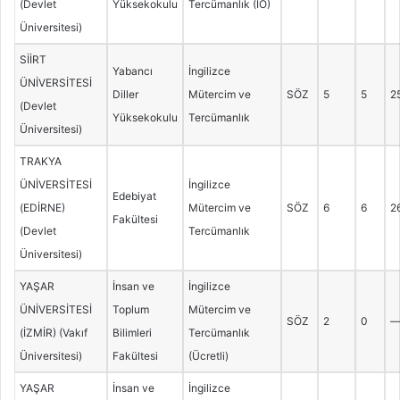
(Devlet
Yüksekokulu
Tercümanlık (İÖ)
Üniversitesi)
SİİRT
Yabancı
İngilizce
ÜNİVERSİTESİ
Diller
Mütercim ve
SÖZ
5
5
2
(Devlet
Yüksekokulu
Tercümanlık
Üniversitesi)
TRAKYA
ÜNİVERSİTESİ
İngilizce
Edebiyat
(EDİRNE)
Mütercim ve
SÖZ
6
6
2
Fakültesi
(Devlet
Tercümanlık
Üniversitesi)
YAŞAR
İnsan ve
İngilizce
ÜNİVERSİTESİ
Toplum
Mütercim ve
SÖZ
2
0
(İZMİR) (Vakıf
Bilimleri
Tercümanlık
Üniversitesi)
Fakültesi
(Ücretli)
YAŞAR
İnsan ve
İngilizce