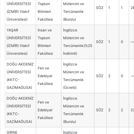
ÜNİVERSİTESİ
Toplum
Mütercim ve
SÖZ
1
1
2
(İZMİR) (Vakıf
Bilimleri
Tercümanlık
Üniversitesi)
Fakültesi
(Burslu)
YAŞAR
İnsan ve
İngilizce
ÜNİVERSİTESİ
Toplum
Mütercim ve
SÖZ
1
0
(İZMİR) (Vakıf
Bilimleri
Tercümanlık(%25
Üniversitesi)
Fakültesi
İndirimli)
DOĞU AKDENİZ
İngilizce
Fen ve
ÜNİVERSİTESİ
Mütercim ve
Edebiyat
SÖZ
2
0
(KKTC-
Tercümanlık
Fakültesi
GAZİMAĞUSA)
(Ücretli)
DOĞU AKDENİZ
İngilizce
Fen ve
ÜNİVERSİTESİ
Mütercim ve
Edebiyat
SÖZ
2
2
2
(KKTC-
Tercümanlık
Fakültesi
GAZİMAĞUSA)
(Burslu)
GİRNE
İngilizce