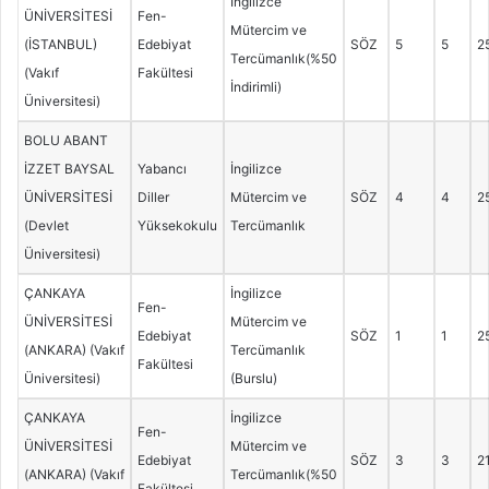
İngilizce
ÜNİVERSİTESİ
Fen-
Mütercim ve
(İSTANBUL)
Edebiyat
SÖZ
5
5
2
Tercümanlık(%50
(Vakıf
Fakültesi
İndirimli)
Üniversitesi)
BOLU ABANT
İZZET BAYSAL
Yabancı
İngilizce
ÜNİVERSİTESİ
Diller
Mütercim ve
SÖZ
4
4
2
(Devlet
Yüksekokulu
Tercümanlık
Üniversitesi)
ÇANKAYA
İngilizce
Fen-
ÜNİVERSİTESİ
Mütercim ve
Edebiyat
SÖZ
1
1
2
(ANKARA) (Vakıf
Tercümanlık
Fakültesi
Üniversitesi)
(Burslu)
ÇANKAYA
İngilizce
Fen-
ÜNİVERSİTESİ
Mütercim ve
Edebiyat
SÖZ
3
3
2
(ANKARA) (Vakıf
Tercümanlık(%50
Fakültesi