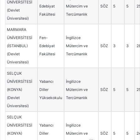
ÜNİVERSİTESİ
Edebiyat
Mütercim ve
SÖZ
5
5
2
(Devlet
Fakültesi
Tercümanlık
Üniversitesi)
MARMARA
ÜNİVERSİTESİ
Fen-
İngilizce
(İSTANBUL)
Edebiyat
Mütercim ve
SÖZ
3
3
2
(Devlet
Fakültesi
Tercümanlık
Üniversitesi)
SELÇUK
ÜNİVERSİTESİ
Yabancı
İngilizce
(KONYA)
Diller
Mütercim ve
SÖZ
5
5
2
(Devlet
Yüksekokulu
Tercümanlık
Üniversitesi)
SELÇUK
ÜNİVERSİTESİ
Yabancı
İngilizce
(KONYA)
Diller
Mütercim ve
SÖZ
5
5
2