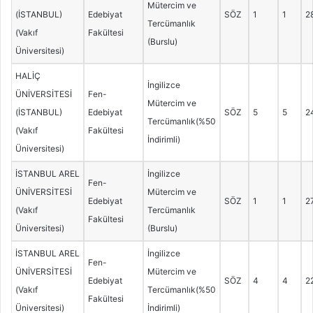
Mütercim ve
(İSTANBUL)
Edebiyat
SÖZ
1
1
2
Tercümanlık
(Vakıf
Fakültesi
(Burslu)
Üniversitesi)
HALİÇ
İngilizce
ÜNİVERSİTESİ
Fen-
Mütercim ve
(İSTANBUL)
Edebiyat
SÖZ
5
5
2
Tercümanlık(%50
(Vakıf
Fakültesi
İndirimli)
Üniversitesi)
İSTANBUL AREL
İngilizce
Fen-
ÜNİVERSİTESİ
Mütercim ve
Edebiyat
SÖZ
1
1
2
(Vakıf
Tercümanlık
Fakültesi
Üniversitesi)
(Burslu)
İSTANBUL AREL
İngilizce
Fen-
ÜNİVERSİTESİ
Mütercim ve
Edebiyat
SÖZ
4
4
2
(Vakıf
Tercümanlık(%50
Fakültesi
Üniversitesi)
İndirimli)