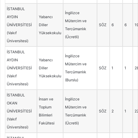
İSTANBUL
İngilizce
AYDIN
Yabancı
Mütercim ve
ÜNİVERSİTESİ
Diller
SÖZ
6
6
1
Tercümanlık
(Vakıf
Yüksekokulu
(Ücretli)
Üniversitesi)
İSTANBUL
İngilizce
AYDIN
Yabancı
Mütercim ve
ÜNİVERSİTESİ
Diller
SÖZ
1
1
2
Tercümanlık
(Vakıf
Yüksekokulu
(Burslu)
Üniversitesi)
İSTANBUL
İnsan ve
İngilizce
OKAN
Toplum
Mütercim ve
ÜNİVERSİTESİ
SÖZ
2
1
2
Bilimleri
Tercümanlık
(Vakıf
Fakültesi
(Ücretli)
Üniversitesi)