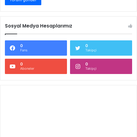
Sosyal Medya Hesaplarımız
0
0
Fans
Takipçi
0
0
Aboneler
Takipçi