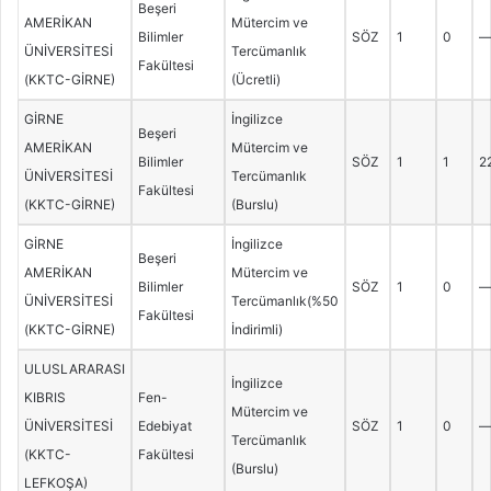
Beşeri
AMERİKAN
Mütercim ve
Bilimler
SÖZ
1
0
ÜNİVERSİTESİ
Tercümanlık
Fakültesi
(KKTC-GİRNE)
(Ücretli)
GİRNE
İngilizce
Beşeri
AMERİKAN
Mütercim ve
Bilimler
SÖZ
1
1
2
ÜNİVERSİTESİ
Tercümanlık
Fakültesi
(KKTC-GİRNE)
(Burslu)
GİRNE
İngilizce
Beşeri
AMERİKAN
Mütercim ve
Bilimler
SÖZ
1
0
ÜNİVERSİTESİ
Tercümanlık(%50
Fakültesi
(KKTC-GİRNE)
İndirimli)
ULUSLARARASI
İngilizce
KIBRIS
Fen-
Mütercim ve
ÜNİVERSİTESİ
Edebiyat
SÖZ
1
0
Tercümanlık
(KKTC-
Fakültesi
(Burslu)
LEFKOŞA)