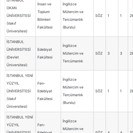
İSTANBUL
İnsan ve
İngilizce
OKAN
Toplum
Mütercim ve
ÜNİVERSİTESİ
SÖZ
1
1
2
Bilimleri
Tercümanlık
(Vakıf
Fakültesi
(Burslu)
Üniversitesi)
İSTANBUL
İngilizce
ÜNİVERSİTESİ
Edebiyat
Mütercim ve
SÖZ
3
3
2
(Devlet
Fakültesi
Tercümanlık
Üniversitesi)
İSTANBUL YENİ
İngilizce
YÜZYIL
Fen-
Mütercim ve
ÜNİVERSİTESİ
Edebiyat
SÖZ
1
1
2
Tercümanlık
(Vakıf
Fakültesi
(Burslu)
Üniversitesi)
İSTANBUL YENİ
İngilizce
YÜZYIL
Fen-
Mütercim ve
ÜNİVERSİTESİ
Edebiyat
SÖZ
4
4
2