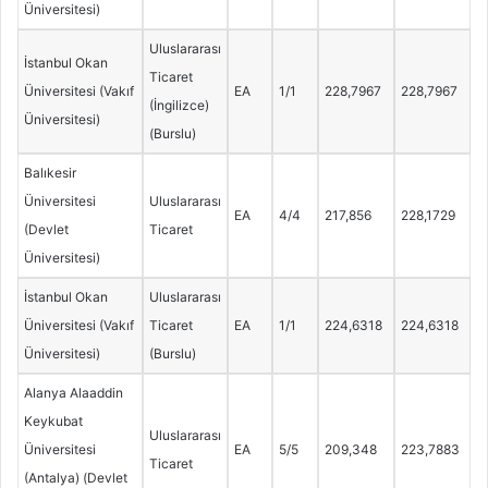
Üniversitesi)
Uluslararası
İstanbul Okan
Ticaret
Üniversitesi (Vakıf
EA
1/1
228,7967
228,7967
(İngilizce)
Üniversitesi)
(Burslu)
Balıkesir
Üniversitesi
Uluslararası
EA
4/4
217,856
228,1729
(Devlet
Ticaret
Üniversitesi)
İstanbul Okan
Uluslararası
Üniversitesi (Vakıf
Ticaret
EA
1/1
224,6318
224,6318
Üniversitesi)
(Burslu)
Alanya Alaaddin
Keykubat
Uluslararası
Üniversitesi
EA
5/5
209,348
223,7883
Ticaret
(Antalya) (Devlet