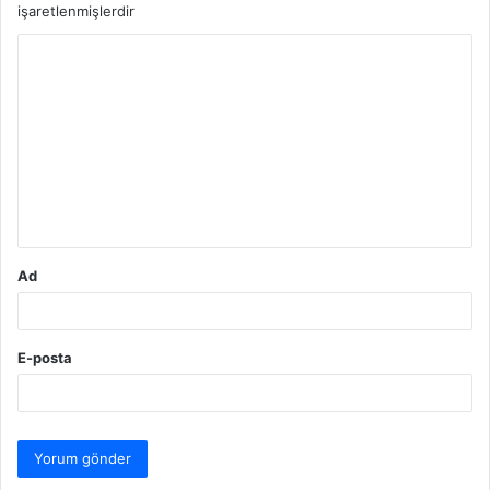
işaretlenmişlerdir
Y
o
r
u
m
*
Ad
E-posta