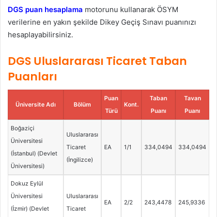
DGS puan hesaplama
motorunu kullanarak ÖSYM
verilerine en yakın şekilde Dikey Geçiş Sınavı puanınızı
hesaplayabilirsiniz.
DGS Uluslararası Ticaret Taban
Puanları
Puan
Taban
Tavan
Üniversite Adı
Bölüm
Kont.
Türü
Puanı
Puanı
Boğaziçi
Uluslararası
Üniversitesi
Ticaret
EA
1/1
334,0494
334,0494
(İstanbul) (Devlet
(İngilizce)
Üniversitesi)
Dokuz Eylül
Üniversitesi
Uluslararası
EA
2/2
243,4478
245,9336
(İzmir) (Devlet
Ticaret