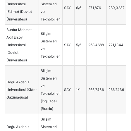
Üniversitesi
Sistemleri
SAY
6/6
271,876
280,3237
(Edirne) (Devlet
ve
Üniversitesi)
Teknolojileri
Burdur Mehmet
Bilişim
Akif Ersoy
Sistemleri
Üniversitesi
SAY
5/5
268,4688
271,1344
ve
(Devlet
Teknolojileri
Üniversitesi)
Bilişim
Sistemleri
Doğu Akdeniz
ve
Üniversitesi (Kktc-
SAY
1/1
266,7436
266,7436
Teknolojileri
Gazimağusa)
(İngilizce)
(Burslu)
Bilişim
Doğu Akdeniz
Sistemleri