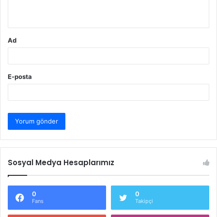
*
Ad
E-posta
Sosyal Medya Hesaplarımız
0
0
Fans
Takipçi