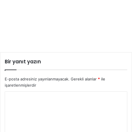
Bir yanıt yazın
E-posta adresiniz yayınlanmayacak.
Gerekli alanlar
*
ile
işaretlenmişlerdir
Y
o
r
u
m