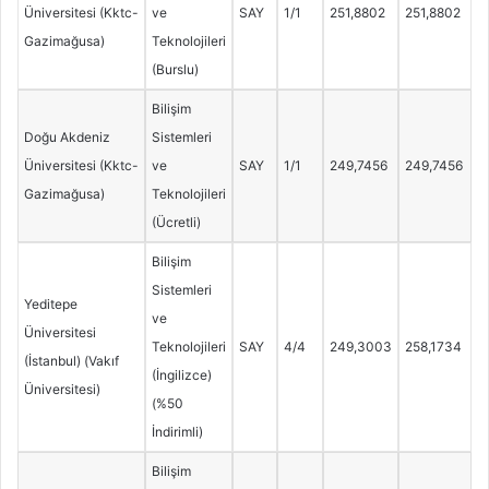
Üniversitesi (Kktc-
ve
SAY
1/1
251,8802
251,8802
Gazimağusa)
Teknolojileri
(Burslu)
Bilişim
Doğu Akdeniz
Sistemleri
Üniversitesi (Kktc-
ve
SAY
1/1
249,7456
249,7456
Gazimağusa)
Teknolojileri
(Ücretli)
Bilişim
Sistemleri
Yeditepe
ve
Üniversitesi
Teknolojileri
SAY
4/4
249,3003
258,1734
(İstanbul) (Vakıf
(İngilizce)
Üniversitesi)
(%50
İndirimli)
Bilişim