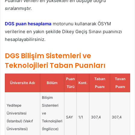
Puanları verileri en yüksekten en düşüğe doğru
sıralanmıştır.
DGS puan hesaplama
motorunu kullanarak ÖSYM
verilerine en yakın şekilde Dikey Geçiş Sınavı puanınızı
hesaplayabilirsiniz.
DGS Bilişim Sistemleri ve
Teknolojileri Taban Puanları
Puan
Taban
Tavan
Üniversite Adı
Bölüm
Kont.
Türü
Puanı
Puanı
Bilişim
Yeditepe
Sistemleri
Üniversitesi
ve
SAY
1/1
307,4
307,4
(İstanbul) (Vakıf
Teknolojileri
Üniversitesi)
(İngilizce)