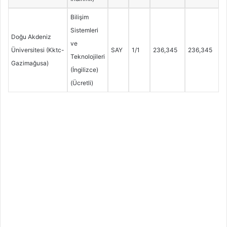
Bilişim
Sistemleri
Doğu Akdeniz
ve
Üniversitesi (Kktc-
SAY
1/1
236,345
236,345
Teknolojileri
Gazimağusa)
(İngilizce)
(Ücretli)