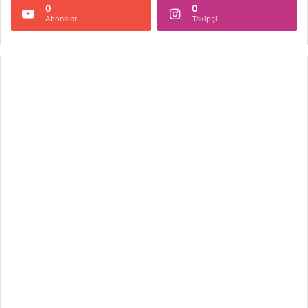
0
0
Aboneler
Takipçi