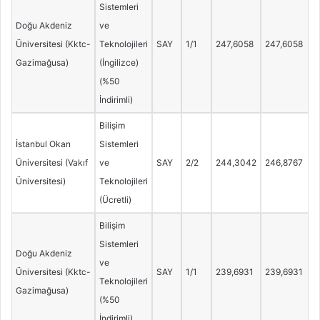
Sistemleri
Doğu Akdeniz
ve
Üniversitesi (Kktc-
Teknolojileri
SAY
1/1
247,6058
247,6058
Gazimağusa)
(İngilizce)
(%50
İndirimli)
Bilişim
İstanbul Okan
Sistemleri
Üniversitesi (Vakıf
ve
SAY
2/2
244,3042
246,8767
Üniversitesi)
Teknolojileri
(Ücretli)
Bilişim
Sistemleri
Doğu Akdeniz
ve
Üniversitesi (Kktc-
SAY
1/1
239,6931
239,6931
Teknolojileri
Gazimağusa)
(%50
İndirimli)