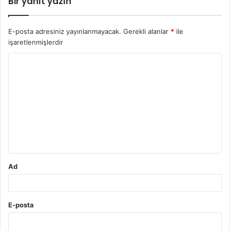
Bir yanıt yazın
E-posta adresiniz yayınlanmayacak.
Gerekli alanlar
*
ile
işaretlenmişlerdir
Y
o
r
u
m
*
Ad
E-posta