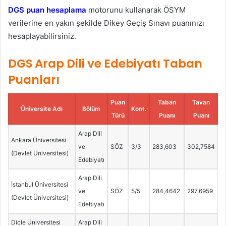
DGS puan hesaplama
motorunu kullanarak ÖSYM
verilerine en yakın şekilde Dikey Geçiş Sınavı puanınızı
hesaplayabilirsiniz.
DGS Arap Dili ve Edebiyatı Taban
Puanları
Puan
Taban
Tavan
Üniversite Adı
Bölüm
Kont.
Türü
Puanı
Puanı
Arap Dili
Ankara Üniversitesi
ve
SÖZ
3/3
283,603
302,7584
(Devlet Üniversitesi)
Edebiyatı
Arap Dili
İstanbul Üniversitesi
ve
SÖZ
5/5
284,4642
297,6959
(Devlet Üniversitesi)
Edebiyatı
Dicle Üniversitesi
Arap Dili