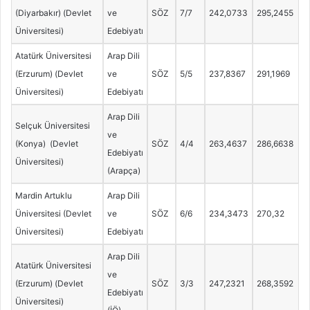
(Diyarbakır) (Devlet
ve
SÖZ
7/7
242,0733
295,2455
Üniversitesi)
Edebiyatı
Atatürk Üniversitesi
Arap Dili
(Erzurum) (Devlet
ve
SÖZ
5/5
237,8367
291,1969
Üniversitesi)
Edebiyatı
Arap Dili
Selçuk Üniversitesi
ve
(Konya) (Devlet
SÖZ
4/4
263,4637
286,6638
Edebiyatı
Üniversitesi)
(Arapça)
Mardin Artuklu
Arap Dili
Üniversitesi (Devlet
ve
SÖZ
6/6
234,3473
270,32
Üniversitesi)
Edebiyatı
Arap Dili
Atatürk Üniversitesi
ve
(Erzurum) (Devlet
SÖZ
3/3
247,2321
268,3592
Edebiyatı
Üniversitesi)