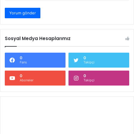
Sosyal Medya Hesaplarımız
0
0
Fans
Takipçi
0
0
Aboneler
Takipçi