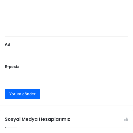
r
u
m
*
Ad
E-posta
Sosyal Medya Hesaplarımız