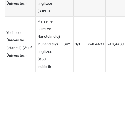
Üniversitesi)
(İngilizce)
(Burslu)
Malzeme
Bilimi ve
Yeditepe
Nanoteknoloji
Üniversitesi
Mühendisliği
SAY
1/1
240,4489
240,4489
(İstanbul) (Vakıf
(İngilizce)
Üniversitesi)
(%50
İndirimli)