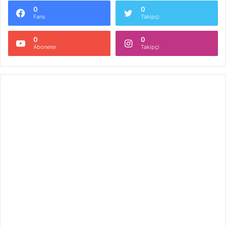
0
0
Fans
Takipçi
0
0
Aboneler
Takipçi