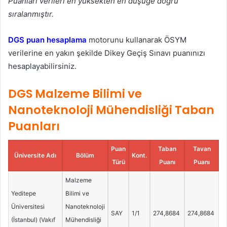
Puanları verileri en yüksekten en düşüğe doğru
sıralanmıştır.
DGS puan hesaplama
motorunu kullanarak ÖSYM
verilerine en yakın şekilde Dikey Geçiş Sınavı puanınızı
hesaplayabilirsiniz.
DGS Malzeme Bilimi ve
Nanoteknoloji Mühendisliği Taban
Puanları
Puan
Taban
Tavan
Üniversite Adı
Bölüm
Kont.
Türü
Puanı
Puanı
Malzeme
Yeditepe
Bilimi ve
Üniversitesi
Nanoteknoloji
SAY
1/1
274,8684
274,8684
(İstanbul) (Vakıf
Mühendisliği