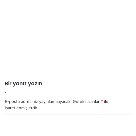
Bir yanıt yazın
E-posta adresiniz yayınlanmayacak.
Gerekli alanlar
*
ile
işaretlenmişlerdir
Y
o