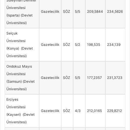
Süleyman Demirel
Üniversitesi
Gazetecilik
SÖZ
5/5
209,5844
234,5626
(Isparta) (Devlet
Üniversitesi)
Selçuk
Üniversitesi
Gazetecilik
SÖZ
5/2
198,535
234,139
(Konya) (Devlet
Üniversitesi)
Ondokuz Mayıs
Üniversitesi
Gazetecilik
SÖZ
5/5
177,2357
231,3723
(Samsun) (Devlet
Üniversitesi)
Erciyes
Üniversitesi
Gazetecilik
SÖZ
4/3
212,0165
229,8212
(Kayseri) (Devlet
Üniversitesi)