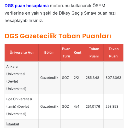
DGS puan hesaplama
motorunu kullanarak ÖSYM
verilerine en yakın şekilde Dikey Geçiş Sınavı puanınızı
hesaplayabilirsiniz.
DGS Gazetecilik Taban Puanları
Puan
Taban
Tavan
Üniversite Adı
Bölüm
Kont.
Türü
Puanı
Puanı
Ankara
Üniversitesi
Gazetecilik
SÖZ
2/2
285,348
307,3063
(Devlet
Üniversitesi)
Ege Üniversitesi
(İzmir) (Devlet
Gazetecilik
SÖZ
4/4
251,0176
298,853
Üniversitesi)
İstanbul