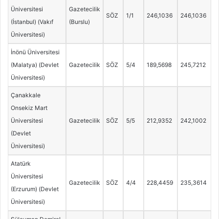
Üniversitesi
Gazetecilik
SÖZ
1/1
246,1036
246,1036
(İstanbul) (Vakıf
(Burslu)
Üniversitesi)
İnönü Üniversitesi
(Malatya) (Devlet
Gazetecilik
SÖZ
5/4
189,5698
245,7212
Üniversitesi)
Çanakkale
Onsekiz Mart
Üniversitesi
Gazetecilik
SÖZ
5/5
212,9352
242,1002
(Devlet
Üniversitesi)
Atatürk
Üniversitesi
Gazetecilik
SÖZ
4/4
228,4459
235,3614
(Erzurum) (Devlet
Üniversitesi)