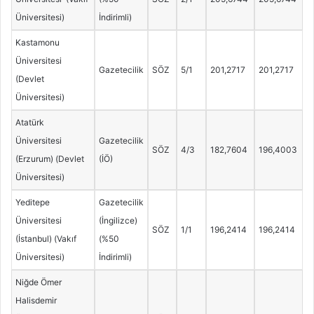
Üniversitesi)
İndirimli)
Kastamonu
Üniversitesi
Gazetecilik
SÖZ
5/1
201,2717
201,2717
(Devlet
Üniversitesi)
Atatürk
Üniversitesi
Gazetecilik
SÖZ
4/3
182,7604
196,4003
(Erzurum) (Devlet
(İÖ)
Üniversitesi)
Yeditepe
Gazetecilik
Üniversitesi
(İngilizce)
SÖZ
1/1
196,2414
196,2414
(İstanbul) (Vakıf
(%50
Üniversitesi)
İndirimli)
Niğde Ömer
Halisdemir