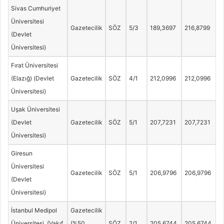
Sivas Cumhuriyet
Üniversitesi
Gazetecilik
SÖZ
5/3
189,3697
216,8799
(Devlet
Üniversitesi)
Fırat Üniversitesi
(Elazığ) (Devlet
Gazetecilik
SÖZ
4/1
212,0996
212,0996
Üniversitesi)
Uşak Üniversitesi
(Devlet
Gazetecilik
SÖZ
5/1
207,7231
207,7231
Üniversitesi)
Giresun
Üniversitesi
Gazetecilik
SÖZ
5/1
206,9796
206,9796
(Devlet
Üniversitesi)
İstanbul Medipol
Gazetecilik
Üniversitesi (Vakıf
(%50
SÖZ
2/1
205,6744
205,6744