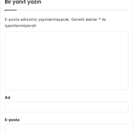
Bir yanıt yazın
E-posta adresiniz yayınlanmayacak.
Gerekli alanlar
*
ile
işaretlenmişlerdir
Y
o
r
u
m
*
Ad
E-posta