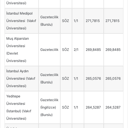
Üniversitesi)
İstanbul Medipol
Gazetecilik
Üniversitesi (Vakıf
SÖZ
1/1
271,7815
271,7815
(Burslu)
Üniversitesi)
Muş Alparslan
Üniversitesi
Gazetecilik
SÖZ
2/1
269,8485
269,8485
(Devlet
Üniversitesi)
İstanbul Aydın
Gazetecilik
Üniversitesi (Vakıf
SÖZ
1/1
265,0576
265,0576
(Burslu)
Üniversitesi)
Yeditepe
Gazetecilik
Üniversitesi
(İngilizce)
SÖZ
1/1
264,5287
264,5287
(İstanbul) (Vakıf
(Burslu)
Üniversitesi)