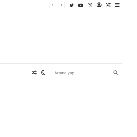
Twitter
YouTube
Instagram
Kayıt
Rastgele
Kenar
Ol
Makale
Bölmes
Rastgele
Dış
Arama
Makale
görünümü
yap
değiştir
...