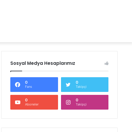
Sosyal Medya Hesaplarımız
0
0
Fans
Takipçi
0
0
Aboneler
Takipçi