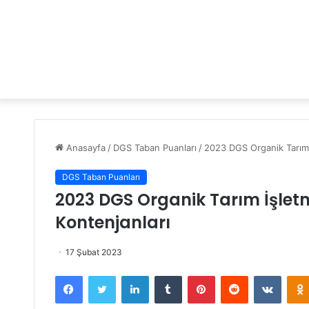
Anasayfa
/
DGS Taban Puanları
/
2023 DGS Organik Tarım İ
DGS Taban Puanları
2023 DGS Organik Tarım İşletm
Kontenjanları
17 Şubat 2023
Facebook
Twitter
LinkedIn
Tumblr
Pinterest
Reddit
VKontakte