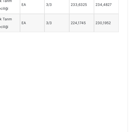
k Tarım
EA
3/3
233,6325
234,4827
ciliği
k Tarım
EA
3/3
224,1745
230,1952
ciliği