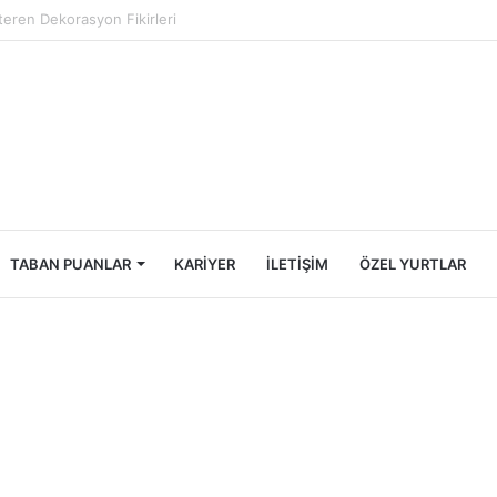
Öğrencileri İçin Ekonomik Tatil Rehberi
TABAN PUANLAR
KARIYER
İLETIŞIM
ÖZEL YURTLAR