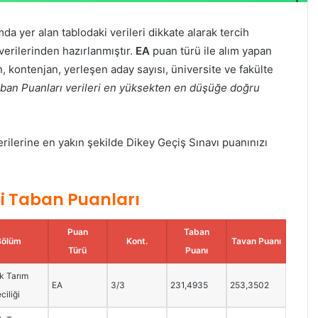
da yer alan tablodaki verileri dikkate alarak tercih
verilerinden hazırlanmıştır.
EA
puan türü ile alım yapan
 kontenjan, yerleşen aday sayısı, üniversite ve fakülte
an Puanları verileri en yüksekten en düşüğe doğru
lerine en yakın şekilde Dikey Geçiş Sınavı puanınızı
ği Taban Puanları
Puan
Taban
Bölüm
Kont.
Tavan Puanı
Türü
Puanı
k Tarım
EA
3/3
231,4935
253,3502
ciliği