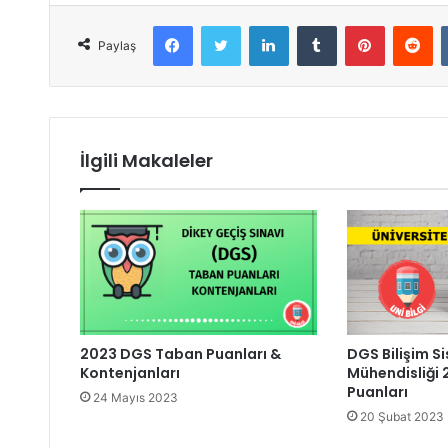
Facebook
Twitter
LinkedIn
Tumblr
Pinterest
Reddit
Paylaş
İlgili Makaleler
2023 DGS Taban Puanları &
DGS Bilişim Si
Kontenjanları
Mühendisliği
Puanları
24 Mayıs 2023
20 Şubat 2023