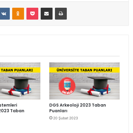
VKontakte
Odnoklassniki
Pocket
E-Posta ile paylaş
Yazdır
stemleri
DGS Arkeoloji 2023 Taban
 2023 Taban
Puanları
20 Şubat 2023