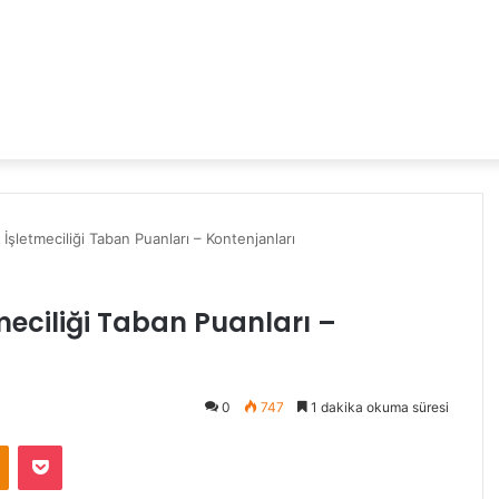
şletmeciliği Taban Puanları – Kontenjanları
eciliği Taban Puanları –
0
747
1 dakika okuma süresi
Odnoklassniki
Pocket