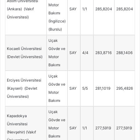
Atılım Üniversitesi
Motor
(Ankara) (Vakıf
SAY
1/1
285,8204
285,8204
Bakımı
Üniversitesi)
(İngilizce)
(Burslu)
Uçak
Kocaeli Üniversitesi
Gövde ve
SAY
4/4
283,8716
288,1406
(Devlet Üniversitesi)
Motor
Bakımı
Uçak
Erciyes Üniversitesi
Gövde ve
(Kayseri) (Devlet
SAY
5/5
281,1019
295,4826
Motor
Üniversitesi)
Bakımı
Uçak
Kapadokya
Gövde ve
Üniversitesi
Motor
SAY
1/1
277,5919
277,5919
(Nevşehir) (Vakıf
Bakımı