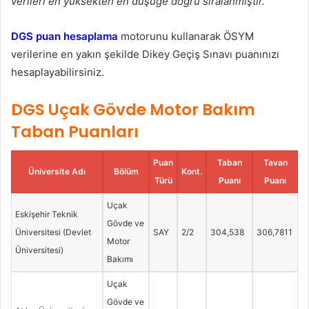
verileri en yüksekten en düşüğe doğru sıralanmıştır.
DGS puan hesaplama
motorunu kullanarak ÖSYM
verilerine en yakın şekilde Dikey Geçiş Sınavı puanınızı
hesaplayabilirsiniz.
DGS Uçak Gövde Motor Bakım
Taban Puanları
Puan
Taban
Tavan
Üniversite Adı
Bölüm
Kont.
Türü
Puanı
Puanı
Uçak
Eskişehir Teknik
Gövde ve
Üniversitesi (Devlet
SAY
2/2
304,538
306,7811
Motor
Üniversitesi)
Bakımı
Uçak
Gövde ve