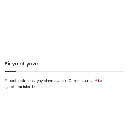
Bir yanıt yazın
E-posta adresiniz yayınlanmayacak.
Gerekli alanlar
*
ile
işaretlenmişlerdir
Y
o
r
u