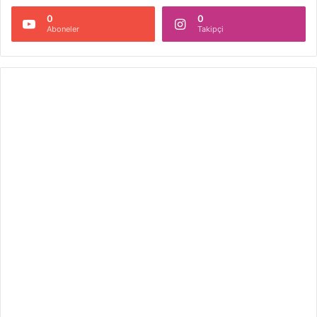
0
0
Aboneler
Takipçi