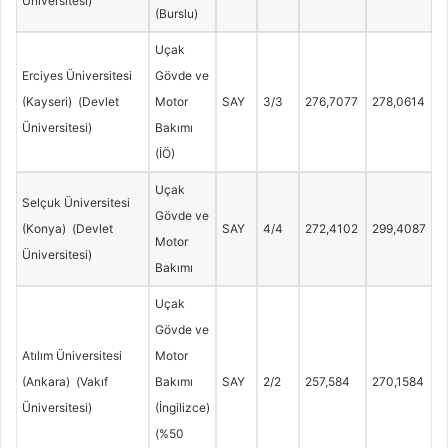
Üniversitesi)
(Burslu)
Uçak
Erciyes Üniversitesi
Gövde ve
(Kayseri) (Devlet
Motor
SAY
3/3
276,7077
278,0614
Üniversitesi)
Bakımı
(İÖ)
Uçak
Selçuk Üniversitesi
Gövde ve
(Konya) (Devlet
SAY
4/4
272,4102
299,4087
Motor
Üniversitesi)
Bakımı
Uçak
Gövde ve
Atılım Üniversitesi
Motor
(Ankara) (Vakıf
Bakımı
SAY
2/2
257,584
270,1584
Üniversitesi)
(İngilizce)
(%50