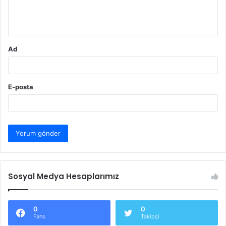
m
*
Ad
E-posta
Sosyal Medya Hesaplarımız
0
0
Fans
Takipçi