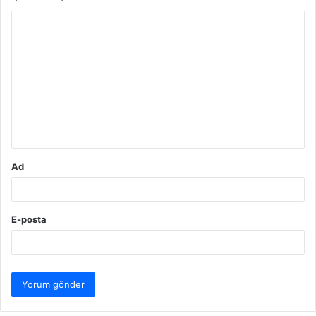
Y
o
r
u
m
*
Ad
E-posta