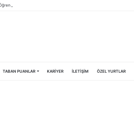
Öğrencileri İçin Ekonomik Tatil Rehberi
TABAN PUANLAR
KARIYER
İLETIŞIM
ÖZEL YURTLAR