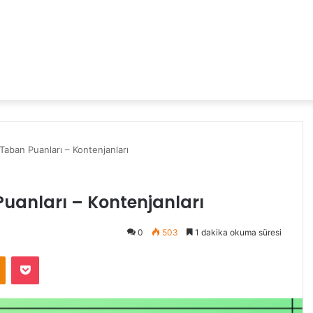
aban Puanları – Kontenjanları
uanları – Kontenjanları
0
503
1 dakika okuma süresi
Odnoklassniki
Pocket