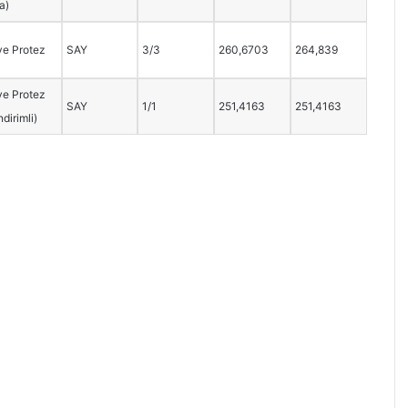
a)
ve Protez
SAY
3/3
260,6703
264,839
ve Protez
SAY
1/1
251,4163
251,4163
dirimli)