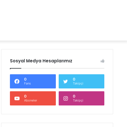
Sosyal Medya Hesaplarımız
0
0
Fans
Takipçi
0
0
Aboneler
Takipçi