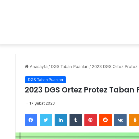
Anasayfa
/
DGS Taban Puanları
/
2023 DGS Ortez Protez T
DGS Taban Puanları
2023 DGS Ortez Protez Taban P
17 Şubat 2023
Facebook
Twitter
LinkedIn
Tumblr
Pinterest
Reddit
VKontakte