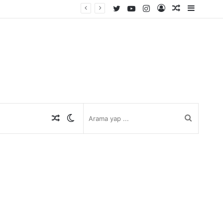
Twitter
YouTube
Instagram
Kayıt
Rastgele
Kenar
Ol
Makale
Bölmes
Rastgele
Dış
Arama
Makale
görünümü
yap
değiştir
...