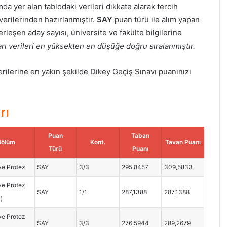
da yer alan tablodaki verileri dikkate alarak tercih
verilerinden hazırlanmıştır.
SAY
puan türü ile alım yapan
leşen aday sayısı, üniversite ve fakülte bilgilerine
ı verileri en yüksekten en düşüğe doğru sıralanmıştır.
lerine en yakın şekilde Dikey Geçiş Sınavı puanınızı
rı
Puan
Taban
Bölüm
Kont.
Tavan Puanı
Türü
Puanı
ve Protez
SAY
3/3
295,8457
309,5833
ve Protez
SAY
1/1
287,1388
287,1388
u)
ve Protez
SAY
3/3
276,5944
289,2679