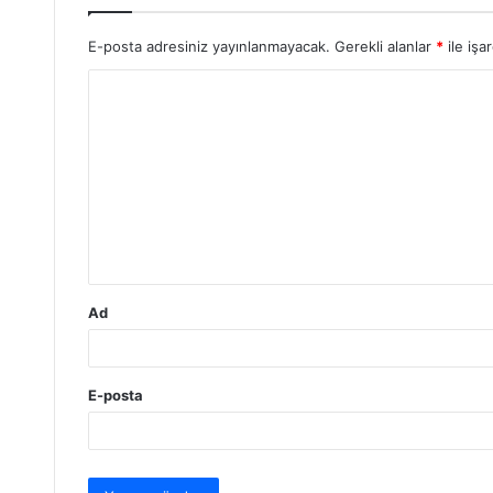
E-posta adresiniz yayınlanmayacak.
Gerekli alanlar
*
ile işa
Y
o
r
u
m
*
Ad
E-posta