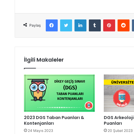
Facebook
Twitter
LinkedIn
Tumblr
Pinterest
Reddit
Paylaş
İlgili Makaleler
2023 DGS Taban Puanları &
DGS Arkeoloj
Kontenjanları
Puanları
24 Mayıs 2023
20 Şubat 2023