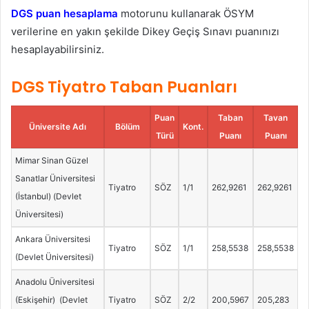
DGS puan hesaplama
motorunu kullanarak ÖSYM
verilerine en yakın şekilde Dikey Geçiş Sınavı puanınızı
hesaplayabilirsiniz.
DGS Tiyatro Taban Puanları
Puan
Taban
Tavan
Üniversite Adı
Bölüm
Kont.
Türü
Puanı
Puanı
Mimar Sinan Güzel
Sanatlar Üniversitesi
Tiyatro
SÖZ
1/1
262,9261
262,9261
(İstanbul) (Devlet
Üniversitesi)
Ankara Üniversitesi
Tiyatro
SÖZ
1/1
258,5538
258,5538
(Devlet Üniversitesi)
Anadolu Üniversitesi
(Eskişehir) (Devlet
Tiyatro
SÖZ
2/2
200,5967
205,283