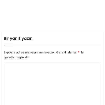
Bir yanıt yazın
E-posta adresiniz yayınlanmayacak.
Gerekli alanlar
*
ile
işaretlenmişlerdir
Y
o
r
u
m
*