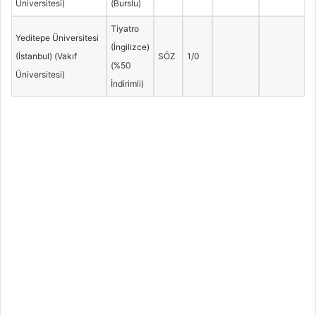
Üniversitesi)
(Burslu)
Tiyatro
Yeditepe Üniversitesi
(İngilizce)
(İstanbul) (Vakıf
SÖZ
1/0
(%50
Üniversitesi)
İndirimli)