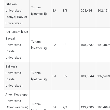
Erbakan
Turizm
Üniversitesi
EA
3/1
202,491
202,491
İşletmeciliği
(Konya) (Devlet
Üniversitesi)
Bolu Abant İzzet
Baysal
Turizm
Üniversitesi
EA
3/3
190,7637
198,499
İşletmeciliği
(Devlet
Üniversitesi)
Balıkesir
Üniversitesi
Turizm
EA
3/2
183,5644
197,5769
(Devlet
İşletmeciliği
Üniversitesi)
Afyon Kocatepe
Üniversitesi
Turizm
(Afyonkarahisar)
EA
2/2
193,2705
196,464