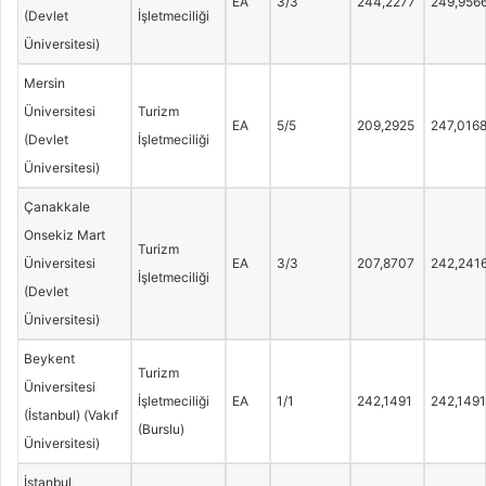
EA
3/3
244,2277
249,956
(Devlet
İşletmeciliği
Üniversitesi)
Mersin
Üniversitesi
Turizm
EA
5/5
209,2925
247,016
(Devlet
İşletmeciliği
Üniversitesi)
Çanakkale
Onsekiz Mart
Turizm
Üniversitesi
EA
3/3
207,8707
242,241
İşletmeciliği
(Devlet
Üniversitesi)
Beykent
Turizm
Üniversitesi
İşletmeciliği
EA
1/1
242,1491
242,1491
(İstanbul) (Vakıf
(Burslu)
Üniversitesi)
İstanbul