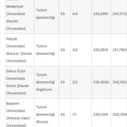
Medeniyet
Turizm
Üniversitesi
EA
4/4
238,4951
242,072
İşletmeciliği
(Devlet
Üniversitesi)
Selçuk
Üniversitesi
Turizm
EA
3/2
229,2819
241,790
(Konya) (Devlet
İşletmeciliği
Üniversitesi)
Dokuz Eylül
Turizm
Üniversitesi
İşletmeciliği
EA
2/2
230,9093
238,763
(İzmir) (Devlet
(İngilizce)
Üniversitesi)
Başkent
Turizm
Üniversitesi
İşletmeciliği
EA
1/1
236,1364
236,136
(Ankara) (Vakıf
(Burslu)
Üniversitesi)