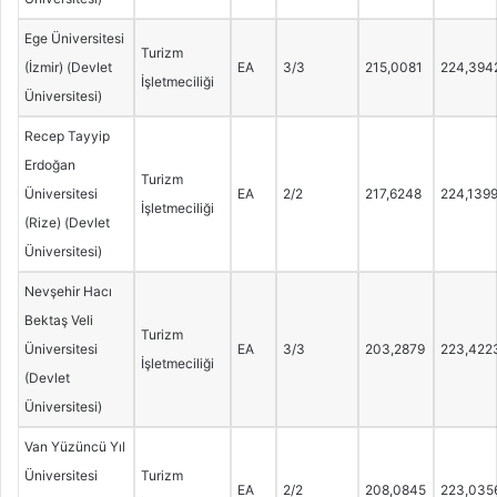
Ege Üniversitesi
Turizm
(İzmir) (Devlet
EA
3/3
215,0081
224,394
İşletmeciliği
Üniversitesi)
Recep Tayyip
Erdoğan
Turizm
Üniversitesi
EA
2/2
217,6248
224,139
İşletmeciliği
(Rize) (Devlet
Üniversitesi)
Nevşehir Hacı
Bektaş Veli
Turizm
Üniversitesi
EA
3/3
203,2879
223,422
İşletmeciliği
(Devlet
Üniversitesi)
Van Yüzüncü Yıl
Üniversitesi
Turizm
EA
2/2
208,0845
223,035