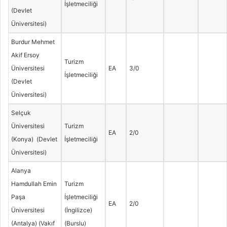
İşletmeciliği
(Devlet
Üniversitesi)
Burdur Mehmet
Akif Ersoy
Turizm
Üniversitesi
EA
3/0
İşletmeciliği
(Devlet
Üniversitesi)
Selçuk
Üniversitesi
Turizm
EA
2/0
(Konya) (Devlet
İşletmeciliği
Üniversitesi)
Alanya
Hamdullah Emin
Turizm
Paşa
İşletmeciliği
EA
2/0
Üniversitesi
(İngilizce)
(Antalya) (Vakıf
(Burslu)