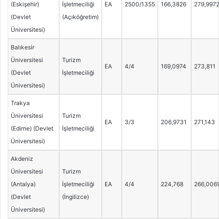
(Eskişehir)
İşletmeciliği
EA
2500/1355
166,3826
279,997
(Devlet
(Açıköğretim)
Üniversitesi)
Balıkesir
Üniversitesi
Turizm
EA
4/4
169,0974
273,811
(Devlet
İşletmeciliği
Üniversitesi)
Trakya
Üniversitesi
Turizm
EA
3/3
206,9731
271,143
(Edirne) (Devlet
İşletmeciliği
Üniversitesi)
Akdeniz
Üniversitesi
Turizm
(Antalya)
İşletmeciliği
EA
4/4
224,768
266,006
(Devlet
(İngilizce)
Üniversitesi)