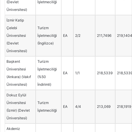
(Devlet
İşletmeciliği
Üniversitesi)
İzmir Katip
Çelebi
Turizm
Üniversitesi
İşletmeciliği
EA
2/2
211,7496
219,140
(Devlet
(İngilizce)
Üniversitesi)
Başkent
Turizm
Üniversitesi
İşletmeciliği
EA
1/1
218,5339
218,533
(Ankara) (Vakıf
(%50
Üniversitesi)
İndirimli)
Dokuz Eylül
Üniversitesi
Turizm
EA
4/4
213,069
218,1919
(İzmir) (Devlet
İşletmeciliği
Üniversitesi)
Akdeniz