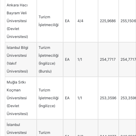
Ankara Hacı
Bayram Veli
Turizm
Üniversitesi
EA
4/4
225,9686
255,1506
İşletmeciliği
(Devlet
Üniversitesi)
İstanbul Bilgi
Turizm
Üniversitesi
İşletmeciliği
EA
1/1
254,7717
254,771
(Vakıf
(İngilizce)
Üniversitesi)
(Burslu)
Muğla Sıtkı
Koçman
Turizm
Üniversitesi
İşletmeciliği
EA
1/1
253,3596
253,359
(Devlet
(İngilizce)
Üniversitesi)
İstanbul
Üniversitesi
Turizm