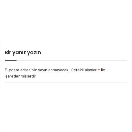
Bir yanıt yazın
E-posta adresiniz yayınlanmayacak.
Gerekli alanlar
*
ile
işaretlenmişlerdir
Y
o
r
u
m
*