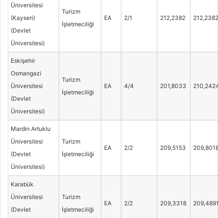
Üniversitesi
Turizm
(Kayseri)
EA
2/1
212,2382
212,238
İşletmeciliği
(Devlet
Üniversitesi)
Eskişehir
Osmangazi
Turizm
Üniversitesi
EA
4/4
201,8033
210,242
İşletmeciliği
(Devlet
Üniversitesi)
Mardin Artuklu
Üniversitesi
Turizm
EA
2/2
209,5153
209,801
(Devlet
İşletmeciliği
Üniversitesi)
Karabük
Üniversitesi
Turizm
EA
2/2
209,3318
209,489
(Devlet
İşletmeciliği