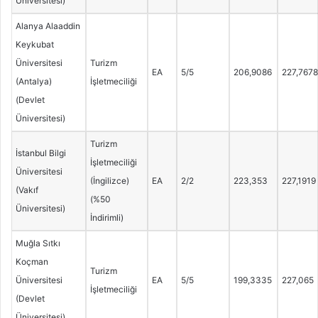
Üniversitesi)
Alanya Alaaddin
Keykubat
Üniversitesi
Turizm
EA
5/5
206,9086
227,7678
(Antalya)
İşletmeciliği
(Devlet
Üniversitesi)
Turizm
İstanbul Bilgi
İşletmeciliği
Üniversitesi
(İngilizce)
EA
2/2
223,353
227,1919
(Vakıf
(%50
Üniversitesi)
İndirimli)
Muğla Sıtkı
Koçman
Turizm
Üniversitesi
EA
5/5
199,3335
227,065
İşletmeciliği
(Devlet
Üniversitesi)