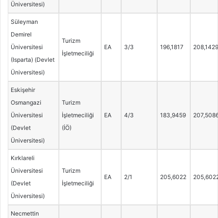
Üniversitesi)
Süleyman
Demirel
Turizm
Üniversitesi
EA
3/3
196,1817
208,142
İşletmeciliği
(Isparta) (Devlet
Üniversitesi)
Eskişehir
Osmangazi
Turizm
Üniversitesi
İşletmeciliği
EA
4/3
183,9459
207,508
(Devlet
(İÖ)
Üniversitesi)
Kırklareli
Üniversitesi
Turizm
EA
2/1
205,6022
205,602
(Devlet
İşletmeciliği
Üniversitesi)
Necmettin