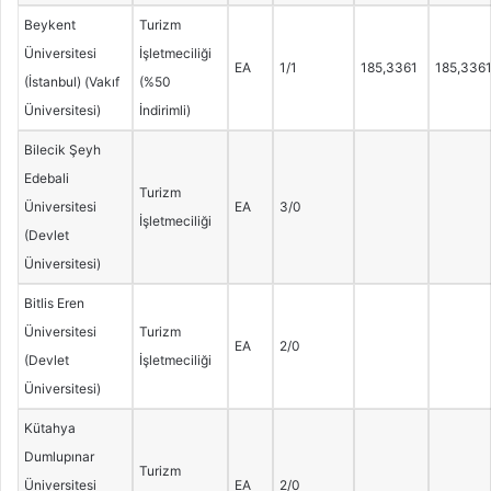
Beykent
Turizm
Üniversitesi
İşletmeciliği
EA
1/1
185,3361
185,336
(İstanbul) (Vakıf
(%50
Üniversitesi)
İndirimli)
Bilecik Şeyh
Edebali
Turizm
Üniversitesi
EA
3/0
İşletmeciliği
(Devlet
Üniversitesi)
Bitlis Eren
Üniversitesi
Turizm
EA
2/0
(Devlet
İşletmeciliği
Üniversitesi)
Kütahya
Dumlupınar
Turizm
Üniversitesi
EA
2/0