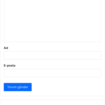
o
r
u
m
*
Ad
E-posta