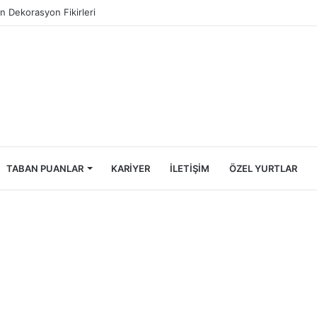
ncileri İçin Ekonomik Tatil Rehberi
TABAN PUANLAR
KARIYER
İLETIŞIM
ÖZEL YURTLAR