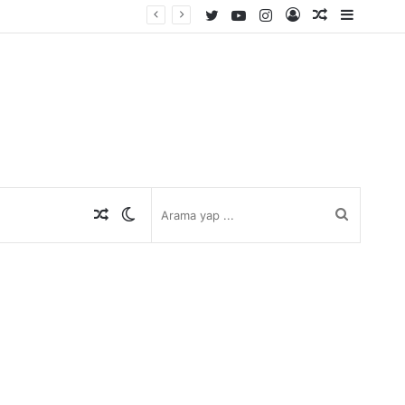
Twitter
YouTube
Instagram
Kayıt
Rastgele
Kenar
Ol
Makale
Bölmes
Rastgele
Dış
Arama
Makale
görünümü
yap
değiştir
...