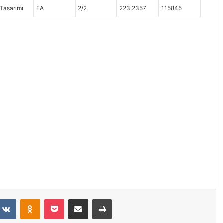
Tasarımı
EA
2/2
223,2357
115845
VKontakte
Odnoklassniki
Pocket
E-Posta ile paylaş
Yazdır