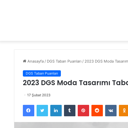
Anasayfa
/
DGS Taban Puanları
/
2023 DGS Moda Tasarımı 
DGS Taban Puanları
2023 DGS Moda Tasarımı Taba
17 Şubat 2023
Facebook
Twitter
LinkedIn
Tumblr
Pinterest
Reddit
VKontakte