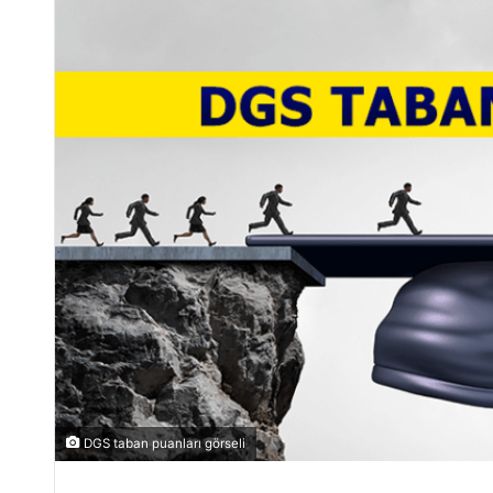
DGS taban puanları görseli