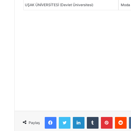
UŞAK ÜNİVERSİTESİ (Devlet Üniversitesi)
Moda 
Facebook
Twitter
LinkedIn
Tumblr
Pinterest
Reddit
Paylaş