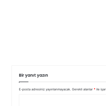
Bir yanıt yazın
E-posta adresiniz yayınlanmayacak.
Gerekli alanlar
*
ile işa
Y
o