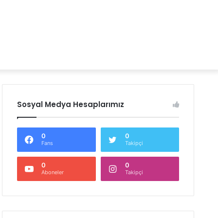
Sosyal Medya Hesaplarımız
0
0
Fans
Takipçi
0
0
Aboneler
Takipçi