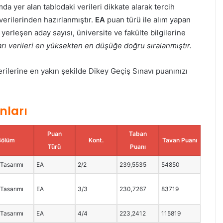
da yer alan tablodaki verileri dikkate alarak tercih
verilerinden hazırlanmıştır.
EA
puan türü ile alım yapan
erleşen aday sayısı, üniversite ve fakülte bilgilerine
ı verileri en yüksekten en düşüğe doğru sıralanmıştır.
lerine en yakın şekilde Dikey Geçiş Sınavı puanınızı
nları
Puan
Taban
Bölüm
Kont.
Tavan Puanı
Türü
Puanı
Tasarımı
EA
2/2
239,5535
54850
Tasarımı
EA
3/3
230,7267
83719
Tasarımı
EA
4/4
223,2412
115819