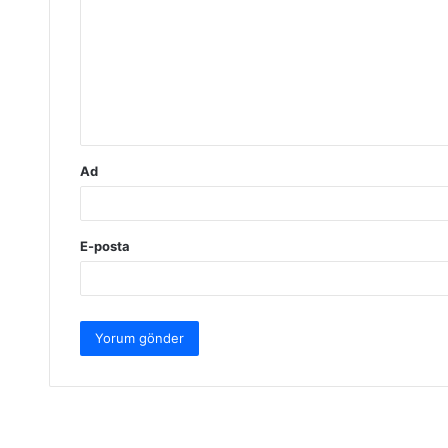
r
u
m
*
Ad
E-posta