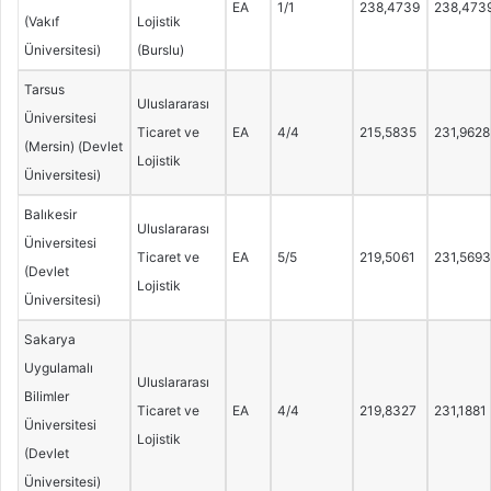
EA
1/1
238,4739
238,473
(Vakıf
Lojistik
Üniversitesi)
(Burslu)
Tarsus
Uluslararası
Üniversitesi
Ticaret ve
EA
4/4
215,5835
231,9628
(Mersin) (Devlet
Lojistik
Üniversitesi)
Balıkesir
Uluslararası
Üniversitesi
Ticaret ve
EA
5/5
219,5061
231,5693
(Devlet
Lojistik
Üniversitesi)
Sakarya
Uygulamalı
Uluslararası
Bilimler
Ticaret ve
EA
4/4
219,8327
231,1881
Üniversitesi
Lojistik
(Devlet
Üniversitesi)