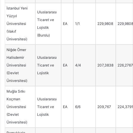
İstanbul Yeni
Uluslararası
Yüzyıl
Ticaret ve
Üniversitesi
EA
1/1
229,9808
229,980
Lojistik
(Vakıf
(Burslu)
Üniversitesi)
Niğde Ömer
Halisdemir
Uluslararası
Üniversitesi
Ticaret ve
EA
4/4
207,3838
226,2767
(Devlet
Lojistik
Üniversitesi)
Muğla Sıtkı
Koçman
Uluslararası
Üniversitesi
Ticaret ve
EA
6/6
209,767
224,379
(Devlet
Lojistik
Üniversitesi)
Pamukkale