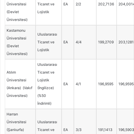
Üniversitesi
Ticaret ve
EA
2/2
202,7136
204,001
(Devlet
Lojistik
Üniversitesi)
Kastamonu
Uluslararası
Üniversitesi
Ticaret ve
EA
4/4
199,2709
203,1281
(Devlet
Lojistik
Üniversitesi)
Uluslararası
Atılım
Ticaret ve
Üniversitesi
Lojistik
EA
4/1
196,9595
196,9595
(Ankara) (Vakıf
(İngilizce)
Üniversitesi)
(%50
İndirimli)
Harran
Üniversitesi
Uluslararası
(Şanlıurfa)
Ticaret ve
EA
3/3
191,1413
196,590