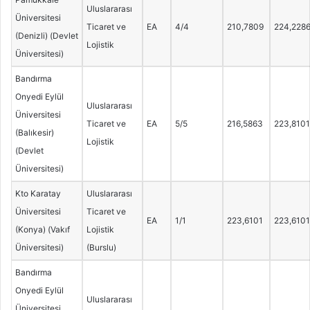
Uluslararası
Üniversitesi
Ticaret ve
EA
4/4
210,7809
224,228
(Denizli) (Devlet
Lojistik
Üniversitesi)
Bandırma
Onyedi Eylül
Uluslararası
Üniversitesi
Ticaret ve
EA
5/5
216,5863
223,8101
(Balıkesir)
Lojistik
(Devlet
Üniversitesi)
Kto Karatay
Uluslararası
Üniversitesi
Ticaret ve
EA
1/1
223,6101
223,6101
(Konya) (Vakıf
Lojistik
Üniversitesi)
(Burslu)
Bandırma
Onyedi Eylül
Uluslararası
Üniversitesi