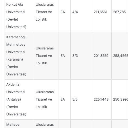
Korkut Ata
Uluslararası
Üniversitesi
Ticaret ve
EA
4/4
211,6561
287,785
(Devlet
Lojistik
Üniversitesi)
Karamanoğlu
Mehmetbey
Uluslararası
Üniversitesi
Ticaret ve
EA
3/3
201,8259
258,456
(Karaman)
Lojistik
(Devlet
Üniversitesi)
Akdeniz
Üniversitesi
Uluslararası
(Antalya)
Ticaret ve
EA
5/5
225,1448
250,399
(Devlet
Lojistik
Üniversitesi)
Maltepe
Uluslararası