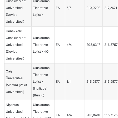
Onsekiz Mart
Uluslararası
Üniversitesi
Ticaret ve
EA
5/5
210,0298
217,2621
(Devlet
Lojistik
Üniversitesi)
Çanakkale
Onsekiz Mart
Uluslararası
Üniversitesi
Ticaret ve
EA
4/4
208,6317
216,8757
(Devlet
Lojistik (İÖ)
Üniversitesi)
Uluslararası
Çağ
Ticaret ve
Üniversitesi
Lojistik
EA
1/1
215,9577
215,9577
(Mersin) (Vakıf
(İngilizce)
Üniversitesi)
(Burslu)
Nişantaşı
Uluslararası
Üniversitesi
Ticaret ve
EA
4/4
206,8481
215,7125