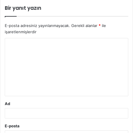
Bir yanıt yazın
E-posta adresiniz yayınlanmayacak.
Gerekli alanlar
*
ile
işaretlenmişlerdir
Y
o
r
u
m
*
Ad
E-posta