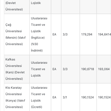
(Devlet
Lojistik
Üniversitesi)
Uluslararası
Çağ
Ticaret ve
Üniversitesi
Lojistik
EA
3/3
179,294
194,641
(Mersin) (Vakıf
(İngilizce)
Üniversitesi)
(%50
İndirimli)
Kafkas
Uluslararası
Üniversitesi
Ticaret ve
EA
3/3
190,6718
193,064
(Kars) (Devlet
Lojistik
Üniversitesi)
Kto Karatay
Uluslararası
Üniversitesi
Ticaret ve
EA
3/1
190,1524
190,1524
(Konya) (Vakıf
Lojistik
Üniversitesi)
(Ücretli)