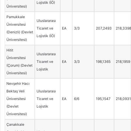
Lojistik (İÖ)
Üniversitesi)
Pamukkale
Uluslararası
Üniversitesi
Ticaret ve
EA
3/3
207,2493
218,339
(Denizli) (Devlet
Lojistik (İÖ)
Üniversitesi)
Hitit
Uluslararası
Üniversitesi
Ticaret ve
EA
3/3
198,1365
218,1959
(Çorum) (Devlet
Lojistik
Üniversitesi)
Nevşehir Hacı
Bektaş Veli
Uluslararası
Üniversitesi
Ticaret ve
EA
6/6
195,1547
218,0931
(Devlet
Lojistik
Üniversitesi)
Çanakkale