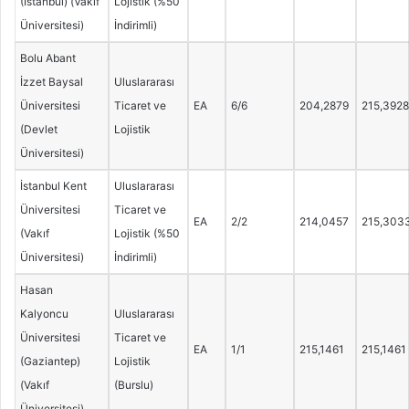
(İstanbul) (Vakıf
Lojistik (%50
Üniversitesi)
İndirimli)
Bolu Abant
İzzet Baysal
Uluslararası
Üniversitesi
Ticaret ve
EA
6/6
204,2879
215,3928
(Devlet
Lojistik
Üniversitesi)
İstanbul Kent
Uluslararası
Üniversitesi
Ticaret ve
EA
2/2
214,0457
215,303
(Vakıf
Lojistik (%50
Üniversitesi)
İndirimli)
Hasan
Kalyoncu
Uluslararası
Üniversitesi
Ticaret ve
EA
1/1
215,1461
215,1461
(Gaziantep)
Lojistik
(Vakıf
(Burslu)
Üniversitesi)