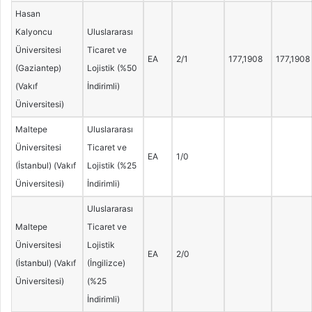
Hasan
Kalyoncu
Uluslararası
Üniversitesi
Ticaret ve
EA
2/1
177,1908
177,1908
(Gaziantep)
Lojistik (%50
(Vakıf
İndirimli)
Üniversitesi)
Maltepe
Uluslararası
Üniversitesi
Ticaret ve
EA
1/0
(İstanbul) (Vakıf
Lojistik (%25
Üniversitesi)
İndirimli)
Uluslararası
Maltepe
Ticaret ve
Üniversitesi
Lojistik
EA
2/0
(İstanbul) (Vakıf
(İngilizce)
Üniversitesi)
(%25
İndirimli)