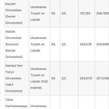
Kayseri
Uluslararası
Üniversitesi
Ticaret ve
EA
5/5
197,264
208,785
(Devlet
Lojistik
Üniversitesi)
Atatürk
Üniversitesi
Uluslararası
(Erzurum)
Ticaret ve
EA
2/2
206,038
208,498
(Devlet
Lojistik
Üniversitesi)
İstanbul Yeni
Uluslararası
Yüzyıl
Ticaret ve
Üniversitesi
EA
2/2
206,9721
207,5166
Lojistik (%50
(Vakıf
İndirimli)
Üniversitesi)
Tokat
Gaziosmanpaşa
Uluslararası