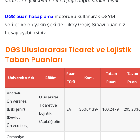
verileri en yüksekten en düşüğe doğru sıralanmıştır.
DGS puan hesaplama
motorunu kullanarak ÖSYM
verilerine en yakın şekilde Dikey Geçiş Sınavı puanınızı
hesaplayabilirsiniz.
DGS Uluslararası Ticaret ve Lojistik
Taban Puanları
Puan
Taban
Tavan
Üniversite Adı
Bölüm
Kont.
Türü
Puanı
Puanı
Anadolu
Uluslararası
Üniversitesi
Ticaret ve
(Eskişehir)
EA
3500/1397
166,2479
295,233
Lojistik
(Devlet
(Açıköğretim)
Üniversitesi)
Osmaniye