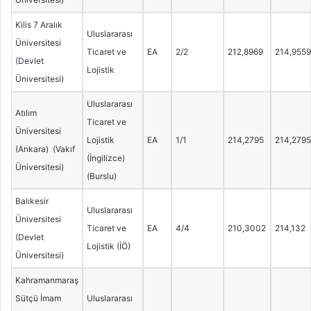
Kilis 7 Aralık
Uluslararası
Üniversitesi
Ticaret ve
EA
2/2
212,8969
214,9559
(Devlet
Lojistik
Üniversitesi)
Uluslararası
Atılım
Ticaret ve
Üniversitesi
Lojistik
EA
1/1
214,2795
214,2795
(Ankara) (Vakıf
(İngilizce)
Üniversitesi)
(Burslu)
Balıkesir
Uluslararası
Üniversitesi
Ticaret ve
EA
4/4
210,3002
214,132
(Devlet
Lojistik (İÖ)
Üniversitesi)
Kahramanmaraş
Sütçü İmam
Uluslararası