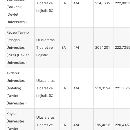
Ticaret ve
EA
4/4
214,1605
222,8051
(Balıkesir)
Lojistik (İÖ)
(Devlet
Üniversitesi)
Recep Tayyip
Erdoğan
Uluslararası
Üniversitesi
Ticaret ve
EA
4/4
205,1201
222,735
(Rize) (Devlet
Lojistik
Üniversitesi)
Akdeniz
Üniversitesi
Uluslararası
(Antalya)
Ticaret ve
EA
4/4
219,3594
221,5025
(Devlet
Lojistik (İÖ)
Üniversitesi)
Kayseri
Uluslararası
Üniversitesi
Ticaret ve
EA
4/4
195,4826
220,445
(Devlet