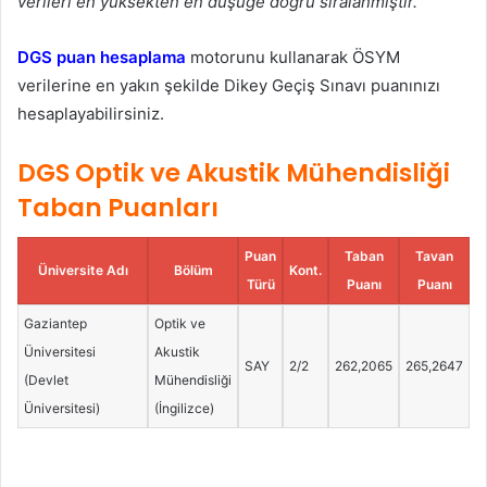
verileri en yüksekten en düşüğe doğru sıralanmıştır.
DGS puan hesaplama
motorunu kullanarak ÖSYM
verilerine en yakın şekilde Dikey Geçiş Sınavı puanınızı
hesaplayabilirsiniz.
DGS Optik ve Akustik Mühendisliği
Taban Puanları
Puan
Taban
Tavan
Üniversite Adı
Bölüm
Kont.
Türü
Puanı
Puanı
Gaziantep
Optik ve
Üniversitesi
Akustik
SAY
2/2
262,2065
265,2647
(Devlet
Mühendisliği
Üniversitesi)
(İngilizce)