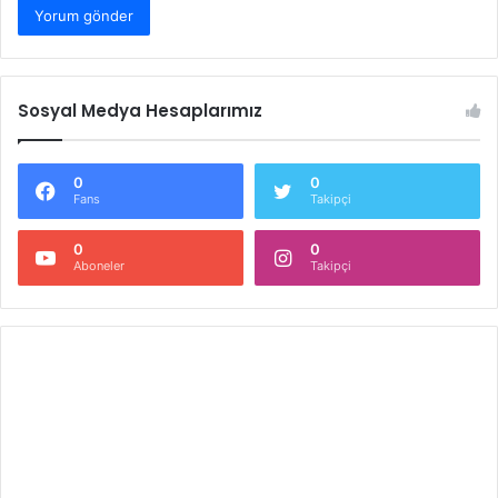
Sosyal Medya Hesaplarımız
0
0
Fans
Takipçi
0
0
Aboneler
Takipçi