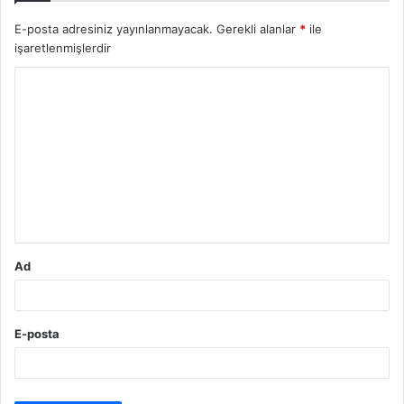
E-posta adresiniz yayınlanmayacak.
Gerekli alanlar
*
ile
işaretlenmişlerdir
Y
o
r
u
m
*
Ad
E-posta