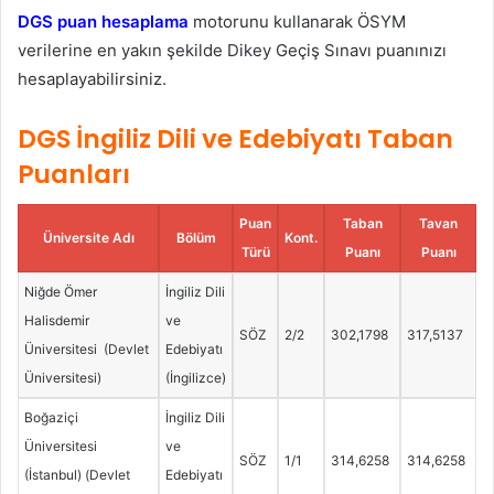
DGS puan hesaplama
motorunu kullanarak ÖSYM
verilerine en yakın şekilde Dikey Geçiş Sınavı puanınızı
hesaplayabilirsiniz.
DGS İngiliz Dili ve Edebiyatı Taban
Puanları
Puan
Taban
Tavan
Üniversite Adı
Bölüm
Kont.
Türü
Puanı
Puanı
Niğde Ömer
İngiliz Dili
Halisdemir
ve
SÖZ
2/2
302,1798
317,5137
Üniversitesi (Devlet
Edebiyatı
Üniversitesi)
(İngilizce)
Boğaziçi
İngiliz Dili
Üniversitesi
ve
SÖZ
1/1
314,6258
314,6258
(İstanbul) (Devlet
Edebiyatı