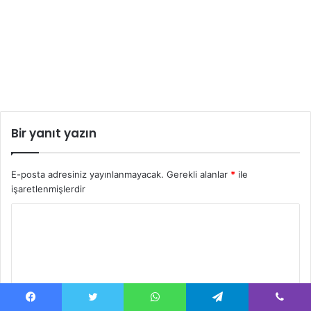
Bir yanıt yazın
E-posta adresiniz yayınlanmayacak.
Gerekli alanlar
*
ile
işaretlenmişlerdir
Y
o
r
u
m