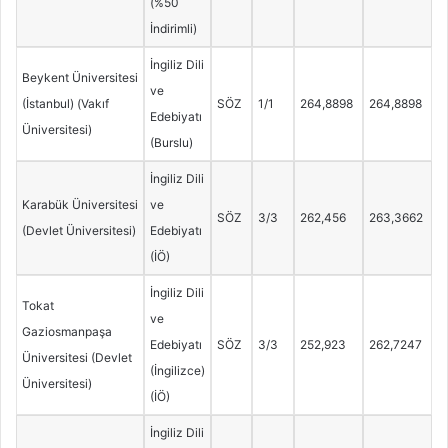
(%50
İndirimli)
İngiliz Dili
Beykent Üniversitesi
ve
(İstanbul) (Vakıf
SÖZ
1/1
264,8898
264,8898
Edebiyatı
Üniversitesi)
(Burslu)
İngiliz Dili
Karabük Üniversitesi
ve
SÖZ
3/3
262,456
263,3662
(Devlet Üniversitesi)
Edebiyatı
(İÖ)
İngiliz Dili
Tokat
ve
Gaziosmanpaşa
Edebiyatı
SÖZ
3/3
252,923
262,7247
Üniversitesi (Devlet
(İngilizce)
Üniversitesi)
(İÖ)
İngiliz Dili