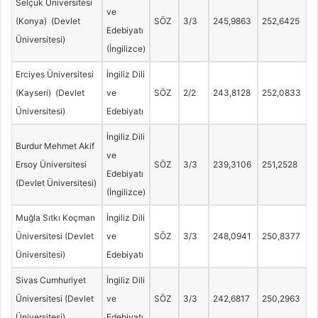
Selçuk Üniversitesi
ve
(Konya) (Devlet
SÖZ
3/3
245,9863
252,6425
Edebiyatı
Üniversitesi)
(İngilizce)
Erciyes Üniversitesi
İngiliz Dili
(Kayseri) (Devlet
ve
SÖZ
2/2
243,8128
252,0833
Üniversitesi)
Edebiyatı
İngiliz Dili
Burdur Mehmet Akif
ve
Ersoy Üniversitesi
SÖZ
3/3
239,3106
251,2528
Edebiyatı
(Devlet Üniversitesi)
(İngilizce)
Muğla Sıtkı Koçman
İngiliz Dili
Üniversitesi (Devlet
ve
SÖZ
3/3
248,0941
250,8377
Üniversitesi)
Edebiyatı
Sivas Cumhuriyet
İngiliz Dili
Üniversitesi (Devlet
ve
SÖZ
3/3
242,6817
250,2963
Üniversitesi)
Edebiyatı