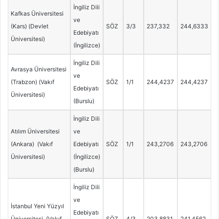
İngiliz Dili
Kafkas Üniversitesi
ve
(Kars) (Devlet
SÖZ
3/3
237,332
244,6333
Edebiyatı
Üniversitesi)
(İngilizce)
İngiliz Dili
Avrasya Üniversitesi
ve
(Trabzon) (Vakıf
SÖZ
1/1
244,4237
244,4237
Edebiyatı
Üniversitesi)
(Burslu)
İngiliz Dili
Atılım Üniversitesi
ve
(Ankara) (Vakıf
Edebiyatı
SÖZ
1/1
243,2706
243,2706
Üniversitesi)
(İngilizce)
(Burslu)
İngiliz Dili
ve
İstanbul Yeni Yüzyıl
Edebiyatı
Üniversitesi (Vakıf
SÖZ
4/3
203,8831
241,4562