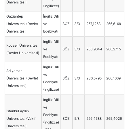
Üniversitesi)
(İngilizce)
Gaziantep
İngiliz Dili
Üniversitesi (Devlet
ve
SÖZ
3/3
257,1268
266,6169
Üniversitesi)
Edebiyatı
İngiliz Dili
Kocaeli Üniversitesi
ve
SÖZ
3/3
253,9644
266,2715
(Devlet Üniversitesi)
Edebiyatı
İngiliz Dili
Adıyaman
ve
Üniversitesi (Devlet
SÖZ
3/3
236,5795
266,1669
Edebiyatı
Üniversitesi)
(İngilizce)
İngiliz Dili
ve
İstanbul Aydın
Edebiyatı
Üniversitesi (Vakıf
SÖZ
5/3
226,4588
265,4026
(İngilizce)
Üniversitesi)