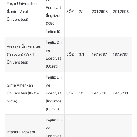
Yaşar Üniversitesi
Edebiyatı
(İzmir) (Vakıf
SÖZ
2/1
201,2908
201,2908
(İngilizce)
Üniversitesi)
(%50
İndirimli)
İngiliz Dili
Avrasya Üniversitesi
ve
(Trabzon) (Vakıf
SÖZ
3/1
197,9797
197,9797
Edebiyatı
Üniversitesi)
(Ücretli)
İngiliz Dili
Girne Amerikan
ve
Üniversitesi (Kktc-
Edebiyatı
SÖZ
1/1
197,5231
197,5231
Girne)
(İngilizce)
(Burslu)
İngiliz Dili
ve
İstanbul Topkapı
Edebiyatı