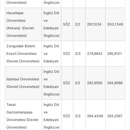
Üniversitesi)
(İngilizce)
Hacettepe
İngiliz Dili
Üniversitesi
ve
SÖZ
2/2
291,1024
300,1346
(Ankara) (Devlet
Edebiyatı
Üniversitesi)
(İngilizce)
Zonguldak Bülent
İngiliz Dili
Ecevit Üniversitesi
ve
SÖZ
3/3
279,8642
295,9101
(Devlet Üniversitesi)
Edebiyatı
İngiliz Dili
İstanbul Üniversitesi
ve
SÖZ
2/2
282,9559
294,8588
(Devlet Üniversitesi)
Edebiyatı
(İngilizce)
Tokat
İngiliz Dili
Gaziosmanpaşa
ve
SÖZ
3/3
264,4548
293,2567
Üniversitesi (Devlet
Edebiyatı
Üniversitesi)
(İngilizce)