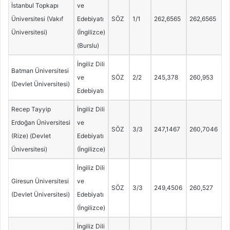
İstanbul Topkapı
ve
Üniversitesi (Vakıf
Edebiyatı
SÖZ
1/1
262,6565
262,6565
Üniversitesi)
(İngilizce)
(Burslu)
İngiliz Dili
Batman Üniversitesi
ve
SÖZ
2/2
245,378
260,953
(Devlet Üniversitesi)
Edebiyatı
Recep Tayyip
İngiliz Dili
Erdoğan Üniversitesi
ve
SÖZ
3/3
247,1467
260,7046
(Rize) (Devlet
Edebiyatı
Üniversitesi)
(İngilizce)
İngiliz Dili
Giresun Üniversitesi
ve
SÖZ
3/3
249,4506
260,527
(Devlet Üniversitesi)
Edebiyatı
(İngilizce)
İngiliz Dili