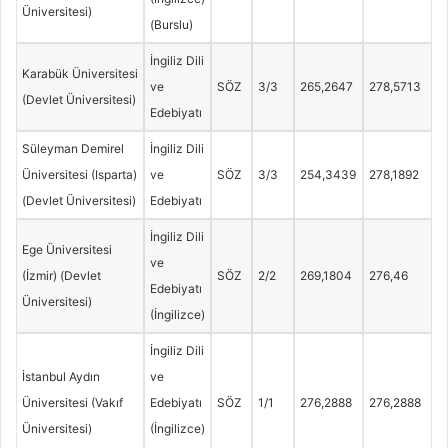
Üniversitesi)
(Burslu)
İngiliz Dili
Karabük Üniversitesi
ve
SÖZ
3/3
265,2647
278,5713
(Devlet Üniversitesi)
Edebiyatı
Süleyman Demirel
İngiliz Dili
Üniversitesi (Isparta)
ve
SÖZ
3/3
254,3439
278,1892
(Devlet Üniversitesi)
Edebiyatı
İngiliz Dili
Ege Üniversitesi
ve
(İzmir) (Devlet
SÖZ
2/2
269,1804
276,46
Edebiyatı
Üniversitesi)
(İngilizce)
İngiliz Dili
İstanbul Aydın
ve
Üniversitesi (Vakıf
Edebiyatı
SÖZ
1/1
276,2888
276,2888
Üniversitesi)
(İngilizce)