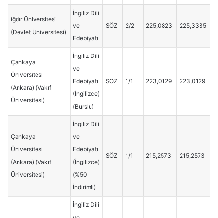
İngiliz Dili
Iğdır Üniversitesi
ve
SÖZ
2/2
225,0823
225,3335
(Devlet Üniversitesi)
Edebiyatı
İngiliz Dili
Çankaya
ve
Üniversitesi
Edebiyatı
SÖZ
1/1
223,0129
223,0129
(Ankara) (Vakıf
(İngilizce)
Üniversitesi)
(Burslu)
İngiliz Dili
Çankaya
ve
Üniversitesi
Edebiyatı
SÖZ
1/1
215,2573
215,2573
(Ankara) (Vakıf
(İngilizce)
Üniversitesi)
(%50
İndirimli)
İngiliz Dili
ve