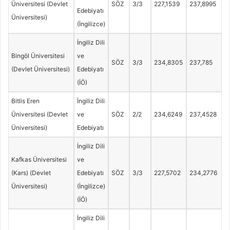
Üniversitesi (Devlet
SÖZ
3/3
227,1539
237,8995
Edebiyatı
Üniversitesi)
(İngilizce)
İngiliz Dili
Bingöl Üniversitesi
ve
SÖZ
3/3
234,8305
237,785
(Devlet Üniversitesi)
Edebiyatı
(İÖ)
Bitlis Eren
İngiliz Dili
Üniversitesi (Devlet
ve
SÖZ
2/2
234,6249
237,4528
Üniversitesi)
Edebiyatı
İngiliz Dili
Kafkas Üniversitesi
ve
(Kars) (Devlet
Edebiyatı
SÖZ
3/3
227,5702
234,2776
Üniversitesi)
(İngilizce)
(İÖ)
İngiliz Dili