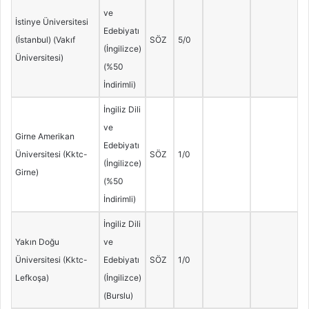
ve
İstinye Üniversitesi
Edebiyatı
(İstanbul) (Vakıf
SÖZ
5/0
(İngilizce)
Üniversitesi)
(%50
İndirimli)
İngiliz Dili
ve
Girne Amerikan
Edebiyatı
Üniversitesi (Kktc-
SÖZ
1/0
(İngilizce)
Girne)
(%50
İndirimli)
İngiliz Dili
Yakın Doğu
ve
Üniversitesi (Kktc-
Edebiyatı
SÖZ
1/0
Lefkoşa)
(İngilizce)
(Burslu)