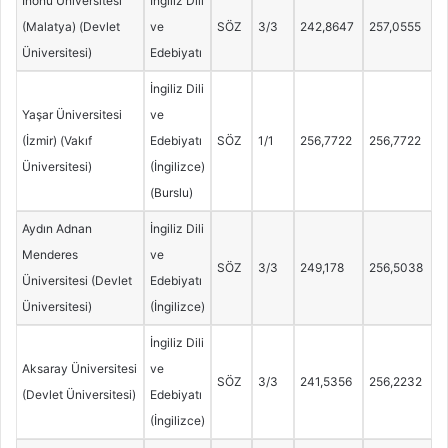
İnönü Üniversitesi
İngiliz Dili
(Malatya) (Devlet
ve
SÖZ
3/3
242,8647
257,0555
Üniversitesi)
Edebiyatı
İngiliz Dili
Yaşar Üniversitesi
ve
(İzmir) (Vakıf
Edebiyatı
SÖZ
1/1
256,7722
256,7722
Üniversitesi)
(İngilizce)
(Burslu)
Aydın Adnan
İngiliz Dili
Menderes
ve
SÖZ
3/3
249,178
256,5038
Üniversitesi (Devlet
Edebiyatı
Üniversitesi)
(İngilizce)
İngiliz Dili
Aksaray Üniversitesi
ve
SÖZ
3/3
241,5356
256,2232
(Devlet Üniversitesi)
Edebiyatı
(İngilizce)