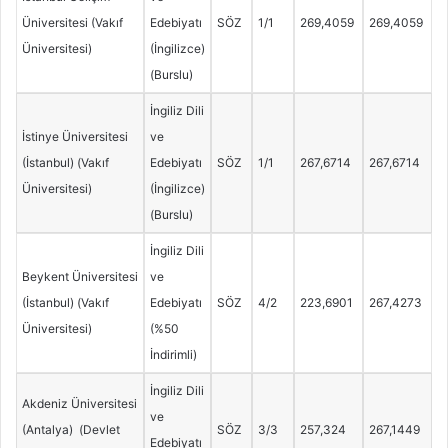
Üniversitesi (Vakıf
Edebiyatı
SÖZ
1/1
269,4059
269,4059
Üniversitesi)
(İngilizce)
(Burslu)
İngiliz Dili
İstinye Üniversitesi
ve
(İstanbul) (Vakıf
Edebiyatı
SÖZ
1/1
267,6714
267,6714
Üniversitesi)
(İngilizce)
(Burslu)
İngiliz Dili
Beykent Üniversitesi
ve
(İstanbul) (Vakıf
Edebiyatı
SÖZ
4/2
223,6901
267,4273
Üniversitesi)
(%50
İndirimli)
İngiliz Dili
Akdeniz Üniversitesi
ve
(Antalya) (Devlet
SÖZ
3/3
257,324
267,1449
Edebiyatı