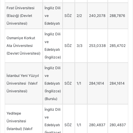
Fırat Üniversitesi
İngiliz Dili
(Elazığ) (Devlet
ve
SÖZ
2/2
240,2078
288,7876
Üniversitesi)
Edebiyatı
İngiliz Dili
Osmaniye Korkut
ve
Ata Üniversitesi
SÖZ
3/3
253,0338
285,4702
Edebiyatı
(Devlet Üniversitesi)
(İngilizce)
İngiliz Dili
İstanbul Yeni Yüzyıl
ve
Üniversitesi (Vakıf
Edebiyatı
SÖZ
1/1
284,1614
284,1614
Üniversitesi)
(İngilizce)
(Burslu)
İngiliz Dili
Yeditepe
ve
Üniversitesi
Edebiyatı
SÖZ
1/1
280,4837
280,4837
(İstanbul) (Vakıf
(İngilizce)