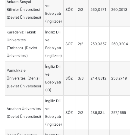
Ankara Sosyal
ve
Bilimler Üniversitesi
SÖZ
2/2
260,0571
260,3913
Edebiyatı
(Devlet Üniversitesi)
(İngilizce)
Karadeniz Teknik
İngiliz Dili
Üniversitesi
ve
SÖZ
2/2
259,0357
260,3204
(Trabzon) (Devlet
Edebiyatı
Üniversitesi)
(İngilizce)
İngiliz Dili
Pamukkale
ve
Üniversitesi (Denizli)
SÖZ
3/3
244,8812
258,2749
Edebiyatı
(Devlet Üniversitesi)
(İÖ)
İngiliz Dili
Ardahan Üniversitesi
ve
SÖZ
2/2
239,834
257,1665
(Devlet Üniversitesi)
Edebiyatı
(İngilizce)