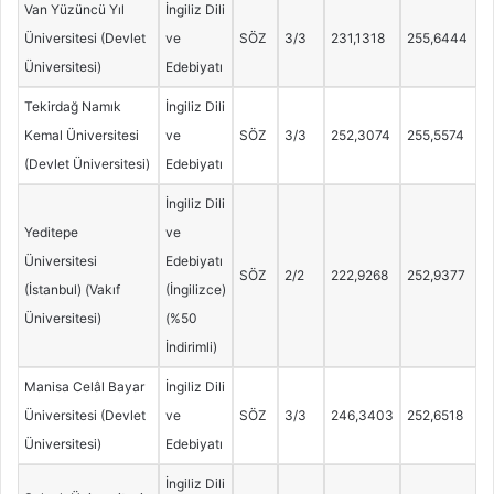
Van Yüzüncü Yıl
İngiliz Dili
Üniversitesi (Devlet
ve
SÖZ
3/3
231,1318
255,6444
Üniversitesi)
Edebiyatı
Tekirdağ Namık
İngiliz Dili
Kemal Üniversitesi
ve
SÖZ
3/3
252,3074
255,5574
(Devlet Üniversitesi)
Edebiyatı
İngiliz Dili
Yeditepe
ve
Üniversitesi
Edebiyatı
SÖZ
2/2
222,9268
252,9377
(İstanbul) (Vakıf
(İngilizce)
Üniversitesi)
(%50
İndirimli)
Manisa Celâl Bayar
İngiliz Dili
Üniversitesi (Devlet
ve
SÖZ
3/3
246,3403
252,6518
Üniversitesi)
Edebiyatı
İngiliz Dili