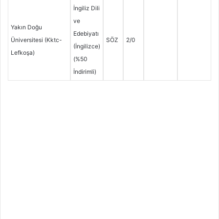
İngiliz Dili
ve
Yakın Doğu
Edebiyatı
Üniversitesi (Kktc-
SÖZ
2/0
(İngilizce)
Lefkoşa)
(%50
İndirimli)