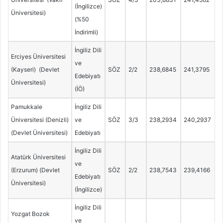
(İngilizce)
Üniversitesi)
(%50
İndirimli)
İngiliz Dili
Erciyes Üniversitesi
ve
(Kayseri) (Devlet
SÖZ
2/2
238,6845
241,3795
Edebiyatı
Üniversitesi)
(İÖ)
Pamukkale
İngiliz Dili
Üniversitesi (Denizli)
ve
SÖZ
3/3
238,2934
240,2937
(Devlet Üniversitesi)
Edebiyatı
İngiliz Dili
Atatürk Üniversitesi
ve
(Erzurum) (Devlet
SÖZ
2/2
238,7543
239,4166
Edebiyatı
Üniversitesi)
(İngilizce)
İngiliz Dili
Yozgat Bozok
ve