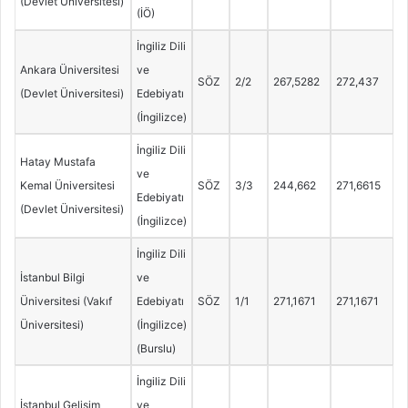
(Devlet Üniversitesi)
(İÖ)
İngiliz Dili
Ankara Üniversitesi
ve
SÖZ
2/2
267,5282
272,437
(Devlet Üniversitesi)
Edebiyatı
(İngilizce)
İngiliz Dili
Hatay Mustafa
ve
Kemal Üniversitesi
SÖZ
3/3
244,662
271,6615
Edebiyatı
(Devlet Üniversitesi)
(İngilizce)
İngiliz Dili
İstanbul Bilgi
ve
Üniversitesi (Vakıf
Edebiyatı
SÖZ
1/1
271,1671
271,1671
Üniversitesi)
(İngilizce)
(Burslu)
İngiliz Dili
İstanbul Gelişim
ve