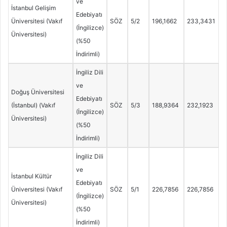
ve
İstanbul Gelişim
Edebiyatı
Üniversitesi (Vakıf
SÖZ
5/2
196,1662
233,3431
(İngilizce)
Üniversitesi)
(%50
İndirimli)
İngiliz Dili
ve
Doğuş Üniversitesi
Edebiyatı
(İstanbul) (Vakıf
SÖZ
5/3
188,9364
232,1923
(İngilizce)
Üniversitesi)
(%50
İndirimli)
İngiliz Dili
ve
İstanbul Kültür
Edebiyatı
Üniversitesi (Vakıf
SÖZ
5/1
226,7856
226,7856
(İngilizce)
Üniversitesi)
(%50
İndirimli)