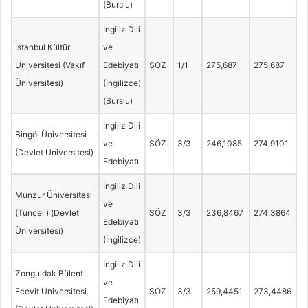
(Burslu)
İngiliz Dili
İstanbul Kültür
ve
Üniversitesi (Vakıf
Edebiyatı
SÖZ
1/1
275,687
275,687
Üniversitesi)
(İngilizce)
(Burslu)
İngiliz Dili
Bingöl Üniversitesi
ve
SÖZ
3/3
246,1085
274,9101
(Devlet Üniversitesi)
Edebiyatı
İngiliz Dili
Munzur Üniversitesi
ve
(Tunceli) (Devlet
SÖZ
3/3
236,8467
274,3864
Edebiyatı
Üniversitesi)
(İngilizce)
İngiliz Dili
Zonguldak Bülent
ve
Ecevit Üniversitesi
SÖZ
3/3
259,4451
273,4486
Edebiyatı