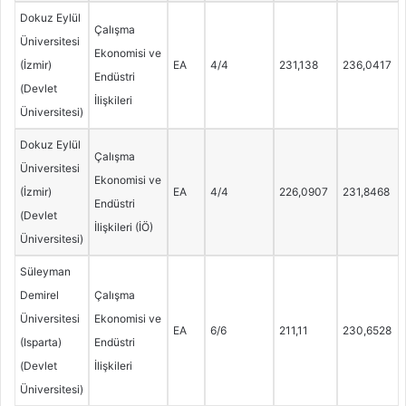
Dokuz Eylül
Çalışma
Üniversitesi
Ekonomisi ve
(İzmir)
EA
4/4
231,138
236,0417
Endüstri
(Devlet
İlişkileri
Üniversitesi)
Dokuz Eylül
Çalışma
Üniversitesi
Ekonomisi ve
(İzmir)
EA
4/4
226,0907
231,8468
Endüstri
(Devlet
İlişkileri (İÖ)
Üniversitesi)
Süleyman
Demirel
Çalışma
Üniversitesi
Ekonomisi ve
EA
6/6
211,11
230,6528
(Isparta)
Endüstri
(Devlet
İlişkileri
Üniversitesi)