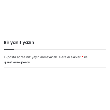
Bir yanıt yazın
E-posta adresiniz yayınlanmayacak.
Gerekli alanlar
*
ile
işaretlenmişlerdir
Y
o
r
u
m
*