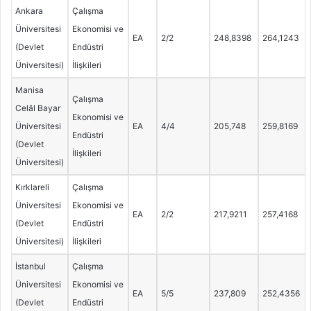
Ankara
Çalışma
Üniversitesi
Ekonomisi ve
EA
2/2
248,8398
264,1243
(Devlet
Endüstri
Üniversitesi)
İlişkileri
Manisa
Çalışma
Celâl Bayar
Ekonomisi ve
Üniversitesi
EA
4/4
205,748
259,8169
Endüstri
(Devlet
İlişkileri
Üniversitesi)
Kırklareli
Çalışma
Üniversitesi
Ekonomisi ve
EA
2/2
217,9211
257,4168
(Devlet
Endüstri
Üniversitesi)
İlişkileri
İstanbul
Çalışma
Üniversitesi
Ekonomisi ve
EA
5/5
237,809
252,4356
(Devlet
Endüstri