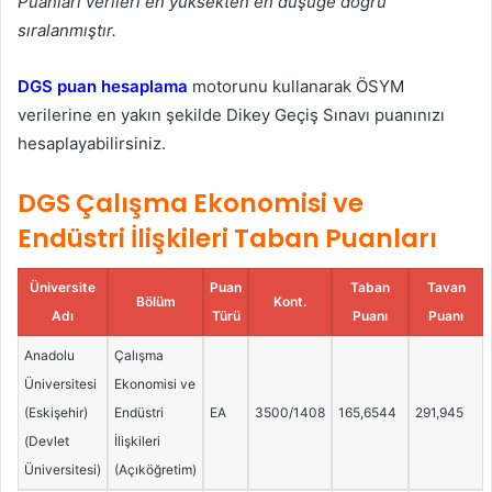
Puanları verileri en yüksekten en düşüğe doğru
sıralanmıştır.
DGS puan hesaplama
motorunu kullanarak ÖSYM
verilerine en yakın şekilde Dikey Geçiş Sınavı puanınızı
hesaplayabilirsiniz.
DGS Çalışma Ekonomisi ve
Endüstri İlişkileri Taban Puanları
Üniversite
Puan
Taban
Tavan
Bölüm
Kont.
Adı
Türü
Puanı
Puanı
Anadolu
Çalışma
Üniversitesi
Ekonomisi ve
(Eskişehir)
Endüstri
EA
3500/1408
165,6544
291,945
(Devlet
İlişkileri
Üniversitesi)
(Açıköğretim)