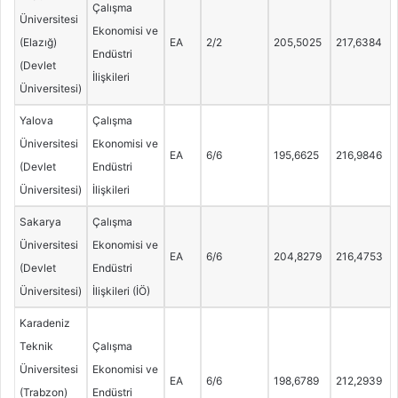
Çalışma
Üniversitesi
Ekonomisi ve
(Elazığ)
EA
2/2
205,5025
217,6384
Endüstri
(Devlet
İlişkileri
Üniversitesi)
Yalova
Çalışma
Üniversitesi
Ekonomisi ve
EA
6/6
195,6625
216,9846
(Devlet
Endüstri
Üniversitesi)
İlişkileri
Sakarya
Çalışma
Üniversitesi
Ekonomisi ve
EA
6/6
204,8279
216,4753
(Devlet
Endüstri
Üniversitesi)
İlişkileri (İÖ)
Karadeniz
Teknik
Çalışma
Üniversitesi
Ekonomisi ve
EA
6/6
198,6789
212,2939
(Trabzon)
Endüstri