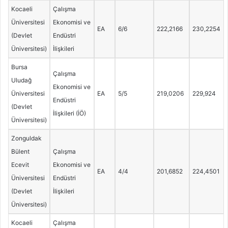
Kocaeli
Çalışma
Üniversitesi
Ekonomisi ve
EA
6/6
222,2166
230,2254
(Devlet
Endüstri
Üniversitesi)
İlişkileri
Bursa
Çalışma
Uludağ
Ekonomisi ve
Üniversitesi
EA
5/5
219,0206
229,924
Endüstri
(Devlet
İlişkileri (İÖ)
Üniversitesi)
Zonguldak
Bülent
Çalışma
Ecevit
Ekonomisi ve
EA
4/4
201,6852
224,4501
Üniversitesi
Endüstri
(Devlet
İlişkileri
Üniversitesi)
Kocaeli
Çalışma