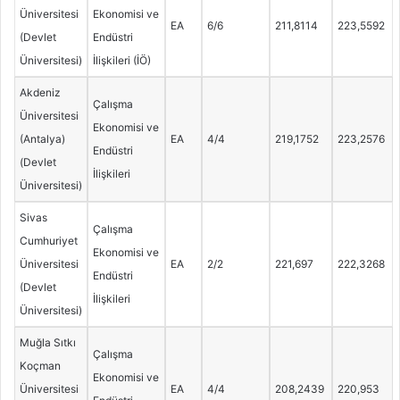
Üniversitesi
Ekonomisi ve
EA
6/6
211,8114
223,5592
(Devlet
Endüstri
Üniversitesi)
İlişkileri (İÖ)
Akdeniz
Çalışma
Üniversitesi
Ekonomisi ve
(Antalya)
EA
4/4
219,1752
223,2576
Endüstri
(Devlet
İlişkileri
Üniversitesi)
Sivas
Çalışma
Cumhuriyet
Ekonomisi ve
Üniversitesi
EA
2/2
221,697
222,3268
Endüstri
(Devlet
İlişkileri
Üniversitesi)
Muğla Sıtkı
Çalışma
Koçman
Ekonomisi ve
Üniversitesi
EA
4/4
208,2439
220,953