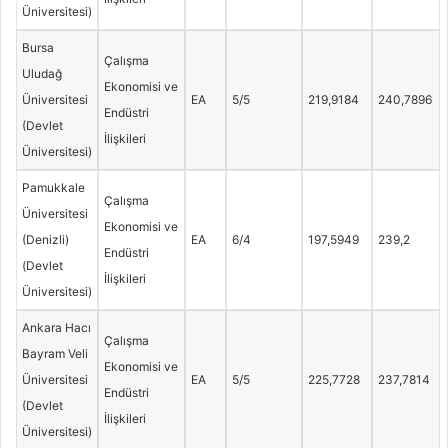
Üniversitesi)
Bursa
Çalışma
Uludağ
Ekonomisi ve
Üniversitesi
EA
5/5
219,9184
240,7896
Endüstri
(Devlet
İlişkileri
Üniversitesi)
Pamukkale
Çalışma
Üniversitesi
Ekonomisi ve
(Denizli)
EA
6/4
197,5949
239,2
Endüstri
(Devlet
İlişkileri
Üniversitesi)
Ankara Hacı
Çalışma
Bayram Veli
Ekonomisi ve
Üniversitesi
EA
5/5
225,7728
237,7814
Endüstri
(Devlet
İlişkileri
Üniversitesi)