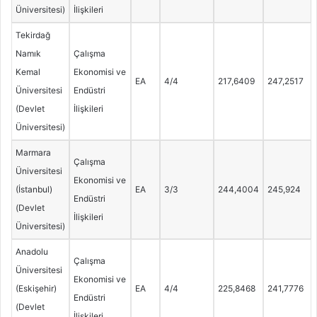
Üniversitesi)
İlişkileri
Tekirdağ
Namık
Çalışma
Kemal
Ekonomisi ve
EA
4/4
217,6409
247,2517
Üniversitesi
Endüstri
(Devlet
İlişkileri
Üniversitesi)
Marmara
Çalışma
Üniversitesi
Ekonomisi ve
(İstanbul)
EA
3/3
244,4004
245,924
Endüstri
(Devlet
İlişkileri
Üniversitesi)
Anadolu
Çalışma
Üniversitesi
Ekonomisi ve
(Eskişehir)
EA
4/4
225,8468
241,7776
Endüstri
(Devlet
İlişkileri