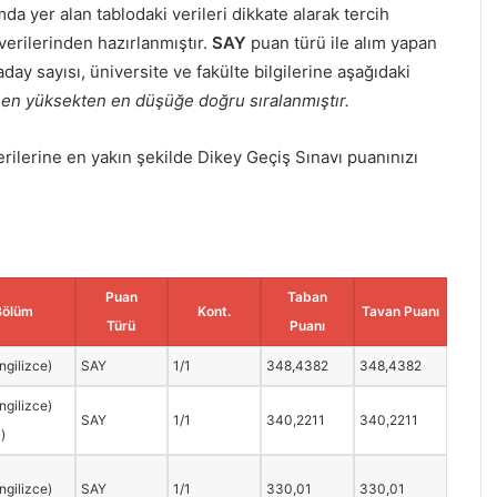
da yer alan tablodaki verileri dikkate alarak tercih
verilerinden hazırlanmıştır.
SAY
puan türü ile alım yapan
ay sayısı, üniversite ve fakülte bilgilerine aşağıdaki
 en yüksekten en düşüğe doğru sıralanmıştır.
lerine en yakın şekilde Dikey Geçiş Sınavı puanınızı
Puan
Taban
Bölüm
Kont.
Tavan Puanı
Türü
Puanı
İngilizce)
SAY
1/1
348,4382
348,4382
İngilizce)
SAY
1/1
340,2211
340,2211
u)
İngilizce)
SAY
1/1
330,01
330,01