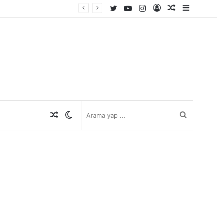
Twitter
YouTube
Instagram
Kayıt
Rastgele
Kenar
Ol
Makale
Bölmes
Rastgele
Dış
Arama
Makale
görünümü
yap
değiştir
...