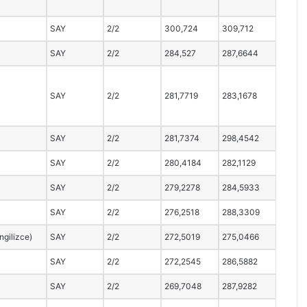
SAY
2/2
300,724
309,712
SAY
2/2
284,527
287,6644
SAY
2/2
281,7719
283,1678
SAY
2/2
281,7374
298,4542
SAY
2/2
280,4184
282,1129
SAY
2/2
279,2278
284,5933
SAY
2/2
276,2518
288,3309
İngilizce)
SAY
2/2
272,5019
275,0466
SAY
2/2
272,2545
286,5882
SAY
2/2
269,7048
287,9282