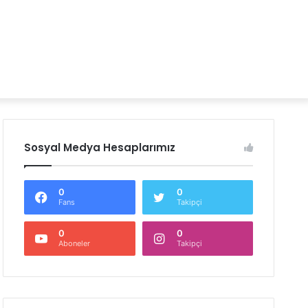
Sosyal Medya Hesaplarımız
0
0
Fans
Takipçi
0
0
Aboneler
Takipçi