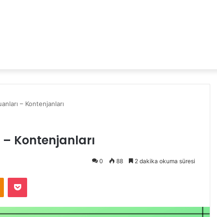
nları – Kontenjanları
 – Kontenjanları
0
88
2 dakika okuma süresi
Odnoklassniki
Pocket