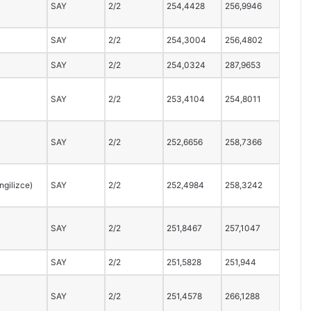
SAY
2/2
254,4428
256,9946
SAY
2/2
254,3004
256,4802
SAY
2/2
254,0324
287,9653
SAY
2/2
253,4104
254,8011
SAY
2/2
252,6656
258,7366
İngilizce)
SAY
2/2
252,4984
258,3242
SAY
2/2
251,8467
257,1047
SAY
2/2
251,5828
251,944
SAY
2/2
251,4578
266,1288