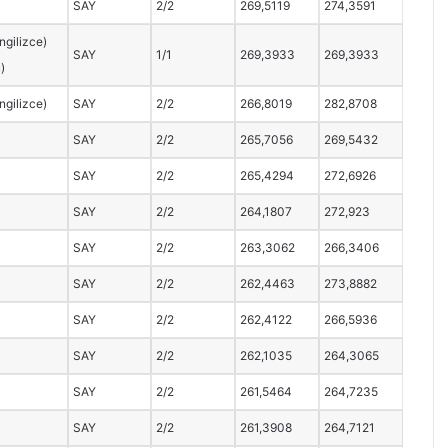
SAY
2/2
269,5119
274,3591
İngilizce)
SAY
1/1
269,3933
269,3933
u)
İngilizce)
SAY
2/2
266,8019
282,8708
SAY
2/2
265,7056
269,5432
SAY
2/2
265,4294
272,6926
SAY
2/2
264,1807
272,923
SAY
2/2
263,3062
266,3406
SAY
2/2
262,4463
273,8882
SAY
2/2
262,4122
266,5936
SAY
2/2
262,1035
264,3065
SAY
2/2
261,5464
264,7235
SAY
2/2
261,3908
264,7121