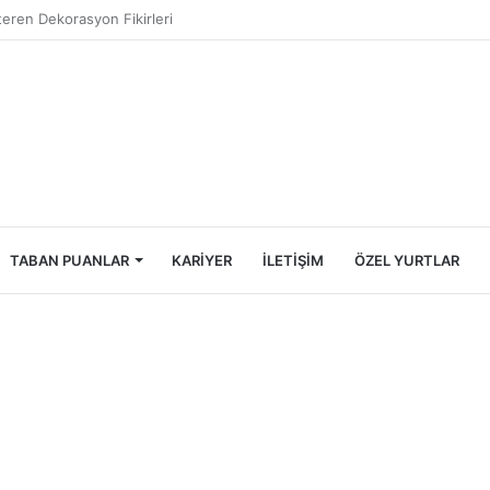
Öğrencileri İçin Ekonomik Tatil Rehberi
TABAN PUANLAR
KARIYER
İLETIŞIM
ÖZEL YURTLAR