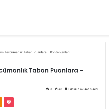
m Tercümanlık Taban Puanlara – Kontenjanları
rcümanlık Taban Puanlara –
0
48
1 dakika okuma süresi
Odnoklassniki
Pocket