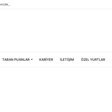
ncileri İçin Ekonomik Tatil Rehberi
TABAN PUANLAR
KARIYER
İLETIŞIM
ÖZEL YURTLAR