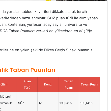
da yer alan tablodaki verileri dikkate alarak tercih
verilerinden hazırlanmıştır.
SÖZ
puan türü ile alım yapan
an, kontenjan, yerleşen aday sayısı, üniversite ve
DGS Taban Puanları verileri en yüksekten en düşüğe
lerine en yakın şekilde Dikey Geçiş Sınavı puanınızı
ık Taban Puanları
Puan
Taban
Bölüm
Kont.
Tavan Puanı
Türü
Puanı
 Mütercim
cümanlık
SÖZ
1/1
199,1415
199,1415
u)