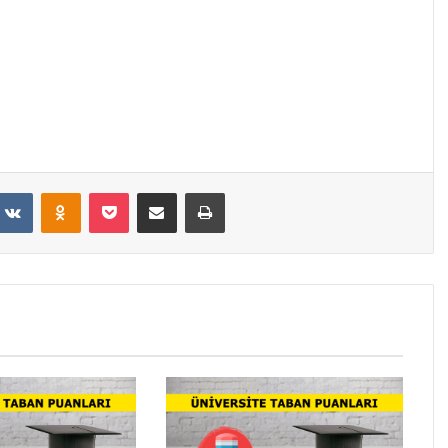
VKontakte
Odnoklassniki
Pocket
E-Posta ile paylaş
Yazdır