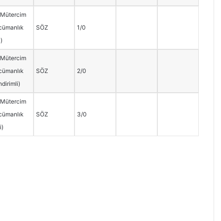
 Mütercim
cümanlık
SÖZ
1/0
u)
 Mütercim
cümanlık
SÖZ
2/0
dirimli)
 Mütercim
cümanlık
SÖZ
3/0
i)