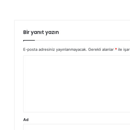
Bir yanıt yazın
E-posta adresiniz yayınlanmayacak.
Gerekli alanlar
*
ile işa
Y
o
r
u
m
*
Ad