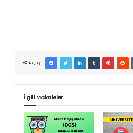
Facebook
Twitter
LinkedIn
Tumblr
Pinterest
Reddit
Paylaş
İlgili Makaleler