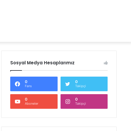
Sosyal Medya Hesaplarımız
0
0
Fans
Takipçi
0
0
Aboneler
Takipçi