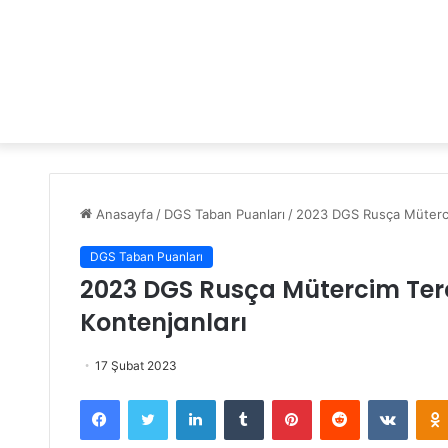
Anasayfa
/
DGS Taban Puanları
/
2023 DGS Rusça Müterci
DGS Taban Puanları
2023 DGS Rusça Mütercim Te
Kontenjanları
17 Şubat 2023
Facebook
Twitter
LinkedIn
Tumblr
Pinterest
Reddit
VKontakte