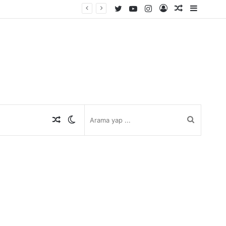
Twitter
YouTube
Instagram
Kayıt
Rastgele
Kenar
Ol
Makale
Bölmes
Rastgele
Dış
Arama
Makale
görünümü
yap
değiştir
...