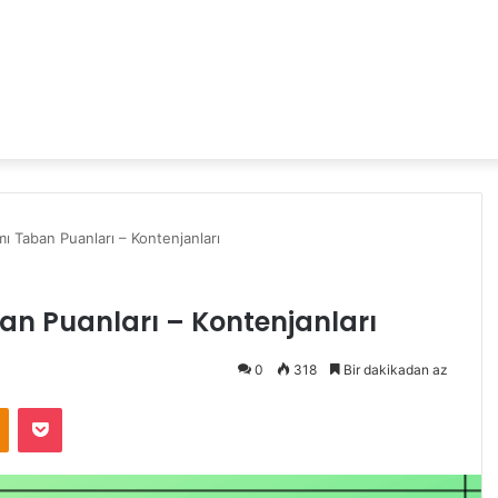
ı Taban Puanları – Kontenjanları
an Puanları – Kontenjanları
0
318
Bir dakikadan az
Odnoklassniki
Pocket