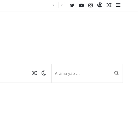
Twitter
YouTube
Instagram
Kayıt
Rastgele
Kenar
Ol
Makale
Bölmes
Rastgele
Dış
Arama
Makale
görünümü
yap
değiştir
...