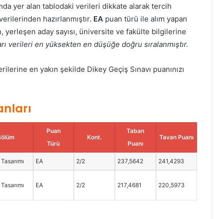
da yer alan tablodaki verileri dikkate alarak tercih
verilerinden hazırlanmıştır.
EA
puan türü ile alım yapan
yerleşen aday sayısı, üniversite ve fakülte bilgilerine
ı verileri en yüksekten en düşüğe doğru sıralanmıştır.
lerine en yakın şekilde Dikey Geçiş Sınavı puanınızı
anları
Puan
Taban
Bölüm
Kont.
Tavan Puanı
Türü
Puanı
l Tasarımı
EA
2/2
237,5642
241,4293
l Tasarımı
EA
2/2
217,4681
220,5973