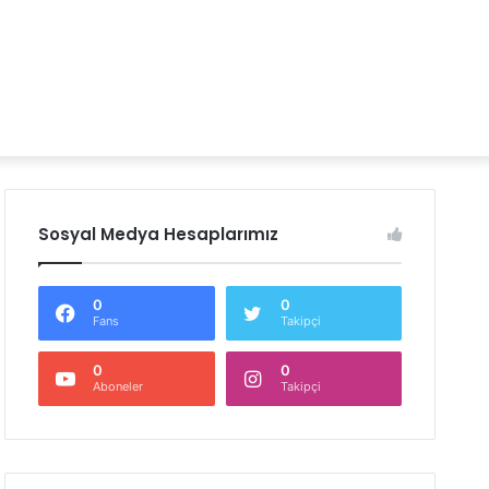
Sosyal Medya Hesaplarımız
0
0
Fans
Takipçi
0
0
Aboneler
Takipçi