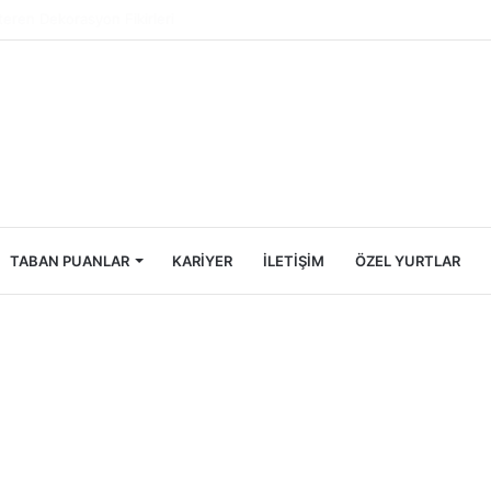
Öğrencileri İçin Ekonomik Tatil Rehberi
TABAN PUANLAR
KARIYER
İLETIŞIM
ÖZEL YURTLAR