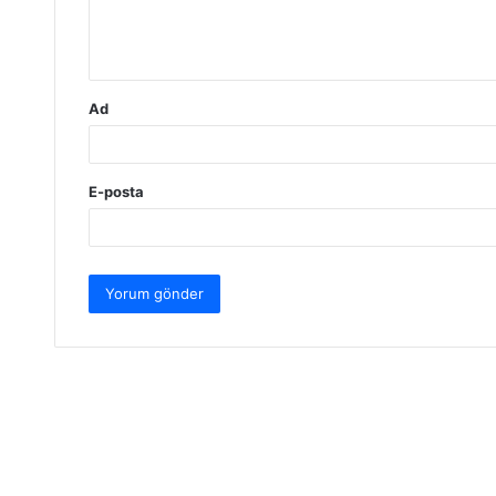
m
*
Ad
E-posta