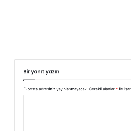
Bir yanıt yazın
E-posta adresiniz yayınlanmayacak.
Gerekli alanlar
*
ile işa
Y
o
r
u