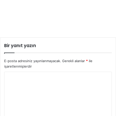
Bir yanıt yazın
E-posta adresiniz yayınlanmayacak.
Gerekli alanlar
*
ile
işaretlenmişlerdir
Y
o
r
u
m
*