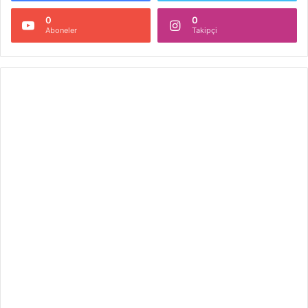
0
0
Aboneler
Takipçi