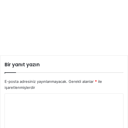
Bir yanıt yazın
E-posta adresiniz yayınlanmayacak.
Gerekli alanlar
*
ile
işaretlenmişlerdir
Y
o
r
u