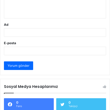
m
*
Ad
E-posta
Sosyal Medya Hesaplarımız
0
0
Fans
Takipçi