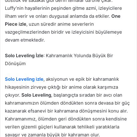
dostluk ve sadakat gibi derin temalar da öne çıkar.
Luffy’nin hayallerinin peşinden gitme azmi, izleyicilere
ilham verir ve onları duygusal anlamda da etkiler.
One
Piece izle
, uzun süredir anime severlerin
vazgeçilmezlerinden biridir ve izleyicisini büyülemeye
devam etmektedir.
Solo Leveling İzle
: Kahramanlık Yolunda Büyük Bir
Dönüşüm
Solo Leveling izle
, aksiyonun ve epik bir kahramanlık
hikayesinin zirveye çıktığı bir anime olarak karşımıza
çıkıyor.
Solo Leveling
, başlangıçta sıradan bir avcı olan
kahramanımızın ölümden döndükten sonra devasa bir güç
kazanarak efsanevi bir kahramana dönüşmesini konu alır.
Kahramanımız, ölümden geri döndükten sonra kendisine
verilen gizemli güçleri kullanarak tehlikeli yaratıklarla
savaşır ve zamanla büyük bir kahraman olur.