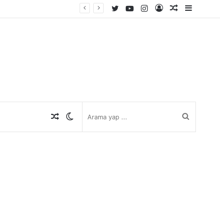
Twitter
YouTube
Instagram
Kayıt
Rastgele
Kenar
Ol
Makale
Bölmes
Rastgele
Dış
Arama
Makale
görünümü
yap
değiştir
...