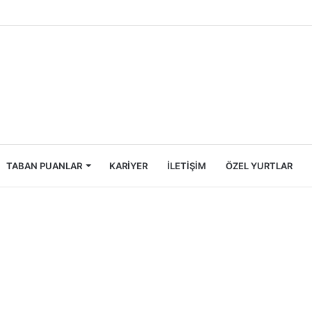
ncileri İçin Ekonomik Tatil Rehberi
TABAN PUANLAR
KARIYER
İLETIŞIM
ÖZEL YURTLAR