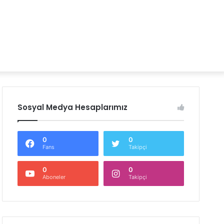
Sosyal Medya Hesaplarımız
0
0
Fans
Takipçi
0
0
Aboneler
Takipçi