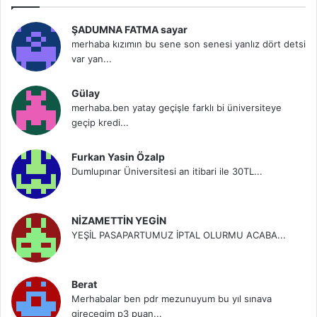
ŞADUMNA FATMA sayar
merhaba kızımın bu sene son senesi yanlız dört detsi
var yan...
Gülay
merhaba.ben yatay geçişle farklı bi üniversiteye
geçip kredi...
Furkan Yasin Özalp
Dumlupınar Üniversitesi an itibari ile 30TL...
NİZAMETTİN YEGİN
YEŞİL PASAPARTUMUZ İPTAL OLURMU ACABA...
Berat
Merhabalar ben pdr mezunuyum bu yıl sınava
girecegim p3 puan...