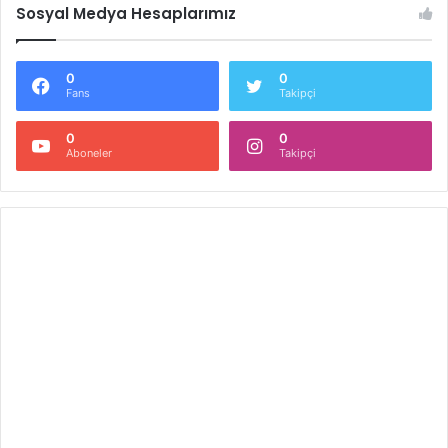
Sosyal Medya Hesaplarımız
0
0
Fans
Takipçi
0
0
Aboneler
Takipçi