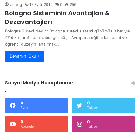
Unibilgi
15 Eylül 2014
0
256
Bologna Sisteminin Avantajları &
Dezavantajları
Bologna Süreci Nedir? Bologna süreci sistemi günümüz itibariyle
47 ülke tarafından kabul görmüş, Avrupa’da eğitim kalitesini ve
öğrenci düzeyini arttırmak…
Devamını Oku »
Sosyal Medya Hesaplarımız
0
0
Fans
Takipçi
0
0
Aboneler
Takipçi