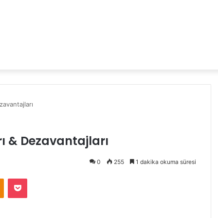
zavantajları
ı & Dezavantajları
0
255
1 dakika okuma süresi
Odnoklassniki
Pocket