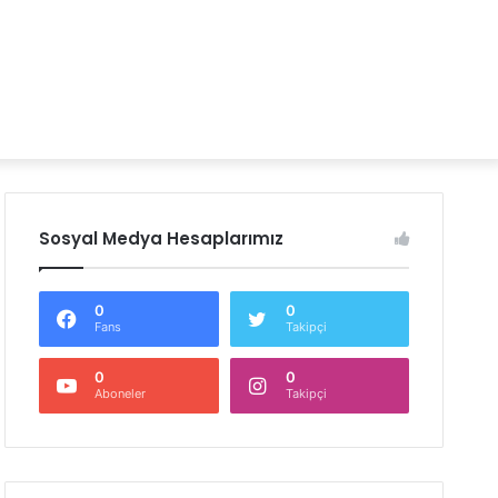
Sosyal Medya Hesaplarımız
0
0
Fans
Takipçi
0
0
Aboneler
Takipçi