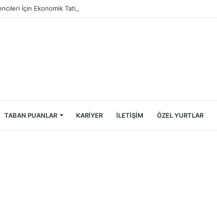
ncileri İçin Ekonomik Tatil Rehberi
TABAN PUANLAR
KARIYER
İLETIŞIM
ÖZEL YURTLAR