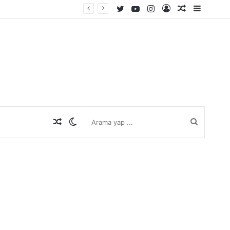
Twitter
YouTube
Instagram
Kayıt
Rastgele
Kenar
Ol
Makale
Bölmes
Rastgele
Dış
Arama
Makale
görünümü
yap
değiştir
...