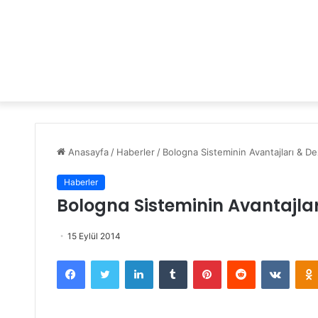
Anasayfa
/
Haberler
/
Bologna Sisteminin Avantajları & De
Haberler
Bologna Sisteminin Avantajlar
15 Eylül 2014
Facebook
Twitter
LinkedIn
Tumblr
Pinterest
Reddit
VKontakte