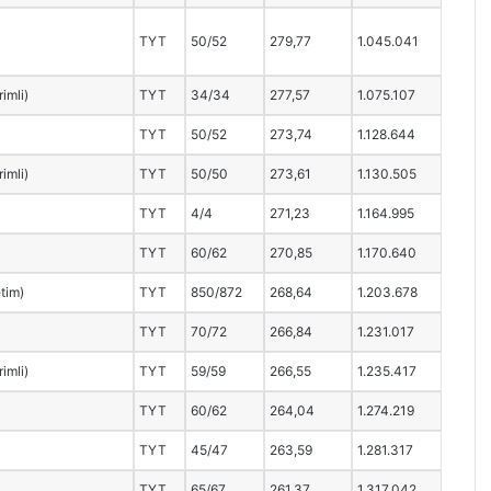
TYT
50/52
279,77
1.045.041
rimli)
TYT
34/34
277,57
1.075.107
TYT
50/52
273,74
1.128.644
rimli)
TYT
50/50
273,61
1.130.505
TYT
4/4
271,23
1.164.995
TYT
60/62
270,85
1.170.640
etim)
TYT
850/872
268,64
1.203.678
TYT
70/72
266,84
1.231.017
rimli)
TYT
59/59
266,55
1.235.417
TYT
60/62
264,04
1.274.219
TYT
45/47
263,59
1.281.317
TYT
65/67
261,37
1.317.042