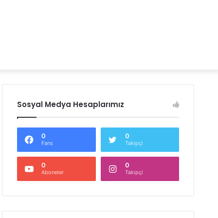
Sosyal Medya Hesaplarımız
0
0
Fans
Takipçi
0
0
Aboneler
Takipçi