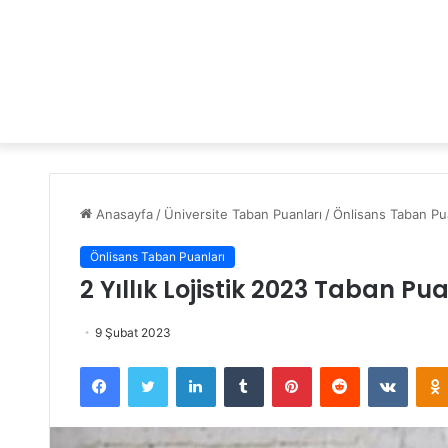
Anasayfa
/
Üniversite Taban Puanları
/
Önlisans Taban Pua
Önlisans Taban Puanları
2 Yıllık Lojistik 2023 Taban Pu
9 Şubat 2023
Facebook
Twitter
LinkedIn
Tumblr
Pinterest
Reddit
VKontakte