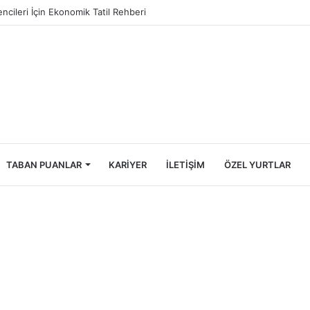
yük Şehirlerinde Şu An Saat Kaç
TABAN PUANLAR
KARIYER
İLETIŞIM
ÖZEL YURTLAR