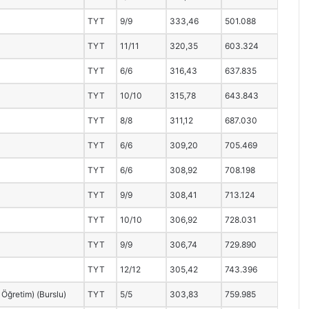
TYT
9/9
333,46
501.088
TYT
11/11
320,35
603.324
TYT
6/6
316,43
637.835
TYT
10/10
315,78
643.843
TYT
8/8
311,12
687.030
TYT
6/6
309,20
705.469
TYT
6/6
308,92
708.198
TYT
9/9
308,41
713.124
TYT
10/10
306,92
728.031
TYT
9/9
306,74
729.890
TYT
12/12
305,42
743.396
 Öğretim) (Burslu)
TYT
5/5
303,83
759.985