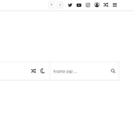
Twitter
YouTube
Instagram
Kayıt
Rastgele
Kenar
Ol
Makale
Bölmes
Rastgele
Dış
Arama
Makale
görünümü
yap
değiştir
...