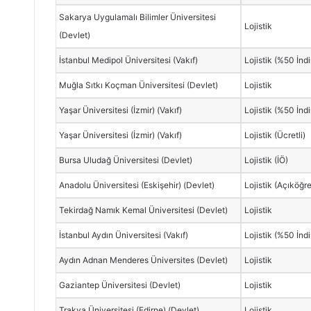
Sakarya Uygulamalı Bilimler Üniversitesi
Lojistik
(Devlet)
İstanbul Medipol Üniversitesi (Vakıf)
Lojistik (%50 İndi
Muğla Sıtkı Koçman Üniversitesi (Devlet)
Lojistik
Yaşar Üniversitesi (İzmir) (Vakıf)
Lojistik (%50 İndi
Yaşar Üniversitesi (İzmir) (Vakıf)
Lojistik (Ücretli)
Bursa Uludağ Üniversitesi (Devlet)
Lojistik (İÖ)
Anadolu Üniversitesi (Eskişehir) (Devlet)
Lojistik (Açıköğr
Tekirdağ Namık Kemal Üniversitesi (Devlet)
Lojistik
İstanbul Aydın Üniversitesi (Vakıf)
Lojistik (%50 İndi
Aydın Adnan Menderes Üniversites (Devlet)
Lojistik
Gaziantep Üniversitesi (Devlet)
Lojistik
Trakya Üniversitesi (Edirne) (Devlet)
Lojistik