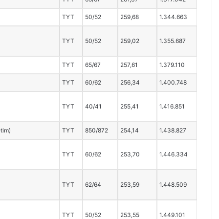
TYT
50/52
259,68
1.344.663
TYT
50/52
259,02
1.355.687
TYT
65/67
257,61
1.379.110
TYT
60/62
256,34
1.400.748
TYT
40/41
255,41
1.416.851
etim)
TYT
850/872
254,14
1.438.827
TYT
60/62
253,70
1.446.334
TYT
62/64
253,59
1.448.509
TYT
50/52
253,55
1.449.101