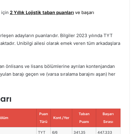
 için
2 Yıllık Lojistik taban puanları
ve başarı
rleşen adayların puanlarıdır. Bilgiler 2023 yılında TYT
aktadır. Unibilgi ailesi olarak emek veren tüm arkadaşlara
n önlisans ve lisans bölümlerine ayrılan kontenjandan
yulan barajı geçen ve (varsa sıralama barajını aşan) her
ları
Puan
Taban
Başarı
ölüm
Kont./Yer
Türü
Puanı
Sırası
TYT
6/6
341,35
447.333