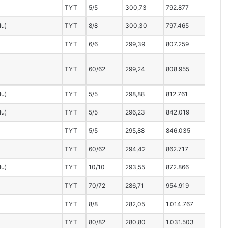
TYT
5/5
300,73
792.877
lu)
TYT
8/8
300,30
797.465
TYT
6/6
299,39
807.259
TYT
60/62
299,24
808.955
lu)
TYT
5/5
298,88
812.761
lu)
TYT
5/5
296,23
842.019
TYT
5/5
295,88
846.035
TYT
60/62
294,42
862.717
lu)
TYT
10/10
293,55
872.866
TYT
70/72
286,71
954.919
TYT
8/8
282,05
1.014.767
TYT
80/82
280,80
1.031.503