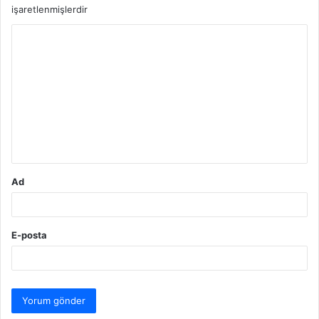
işaretlenmişlerdir
Y
o
r
u
m
*
Ad
E-posta