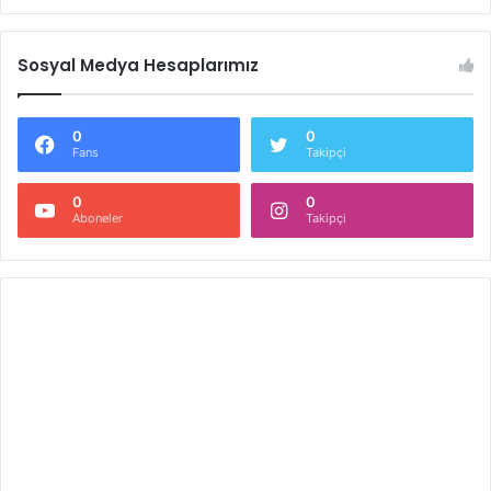
Sosyal Medya Hesaplarımız
0
0
Fans
Takipçi
0
0
Aboneler
Takipçi