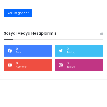
Sosyal Medya Hesaplarımız
0
0
Fans
Takipçi
0
0
Aboneler
Takipçi