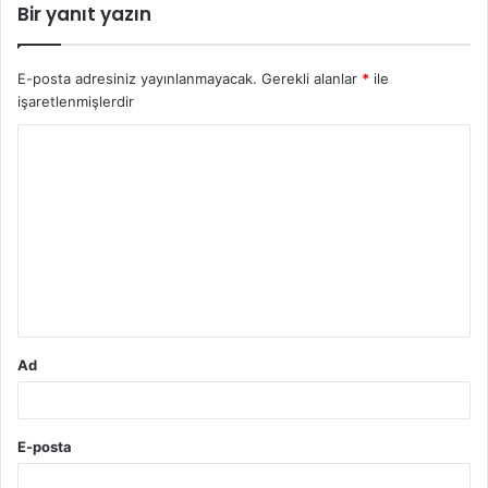
Bir yanıt yazın
E-posta adresiniz yayınlanmayacak.
Gerekli alanlar
*
ile
işaretlenmişlerdir
Y
o
r
u
m
*
Ad
E-posta