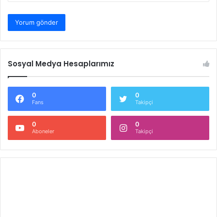
Sosyal Medya Hesaplarımız
0
0
Fans
Takipçi
0
0
Aboneler
Takipçi