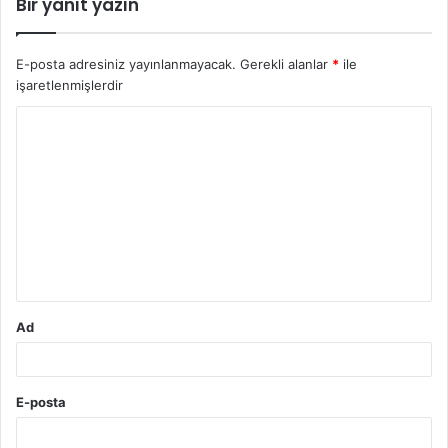
Bir yanıt yazın
E-posta adresiniz yayınlanmayacak.
Gerekli alanlar
*
ile
işaretlenmişlerdir
Y
o
r
u
m
*
Ad
E-posta