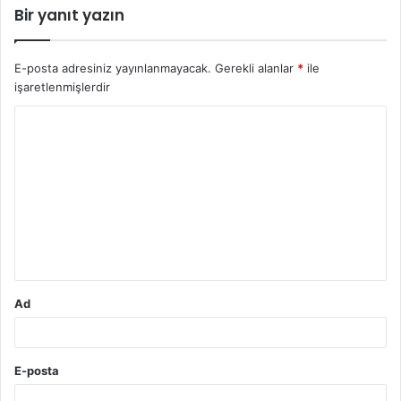
Bir yanıt yazın
E-posta adresiniz yayınlanmayacak.
Gerekli alanlar
*
ile
işaretlenmişlerdir
Y
o
r
u
m
*
Ad
E-posta