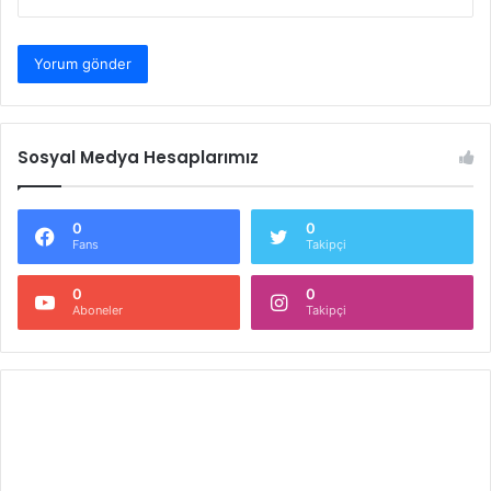
Sosyal Medya Hesaplarımız
0
0
Fans
Takipçi
0
0
Aboneler
Takipçi