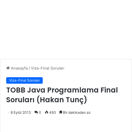
Anasayfa
/
Vize-Final Soruları
Vize-Final Soruları
TOBB Java Programlama Final
Soruları (Hakan Tunç)
8 Eylül 2013
0
493
Bir dakikadan az