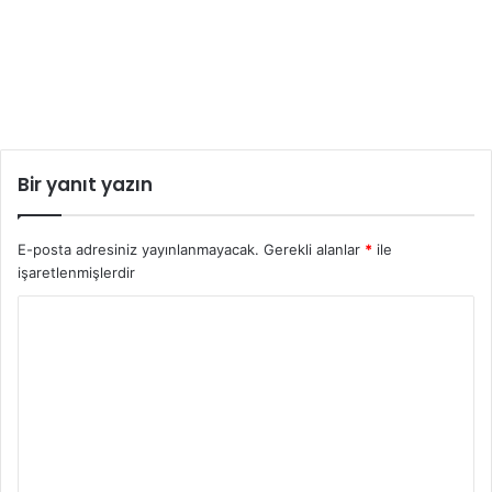
Bir yanıt yazın
E-posta adresiniz yayınlanmayacak.
Gerekli alanlar
*
ile
işaretlenmişlerdir
Y
o
r
u
m
*